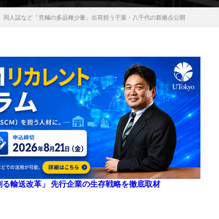
、同人誌など「究極の多品種少量」出荷担う千葉・八千代の新拠点公開
来を創る輸送改革」 先行企業の生存戦略を徹底取材