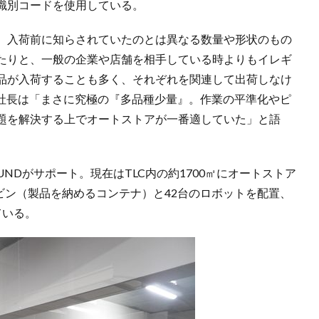
識別コードを使用している。
、入荷前に知らされていたのとは異なる数量や形状のもの
たりと、一般の企業や店舗を相手している時よりもイレギ
品が入荷することも多く、それぞれを関連して出荷しなけ
澤社長は「まさに究極の『多品種少量』。作業の平準化やピ
題を解決する上でオートストアが一番適していた」と語
UNDがサポート。現在はTLC内の約1700㎡にオートストア
のビン（製品を納めるコンテナ）と42台のロボットを配置、
ている。