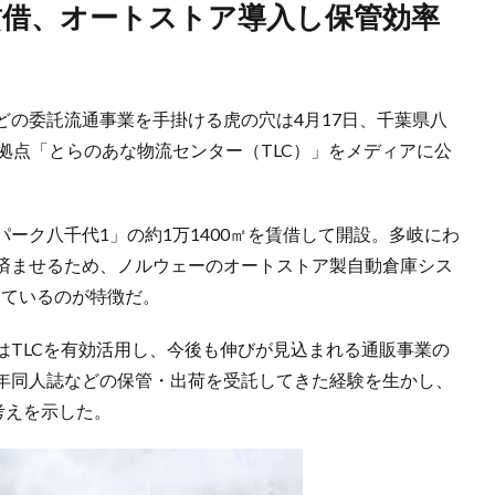
どの委託流通事業を手掛ける虎の穴は4月17日、千葉県八
拠点「とらのあな物流センター（TLC）」をメディアに公
ーク八千代1」の約1万1400㎡を賃借して開設。多岐にわ
済ませるため、ノルウェーのオートストア製自動倉庫シス
用しているのが特徴だ。
はTLCを有効活用し、今後も伸びが見込まれる通販事業の
年同人誌などの保管・出荷を受託してきた経験を生かし、
考えを示した。