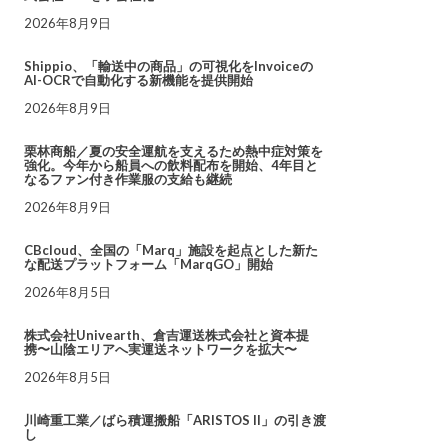
2026年8月9日
Shippio、「輸送中の商品」の可視化をInvoiceの
AI-OCRで自動化する新機能を提供開始
2026年8月9日
栗林商船／夏の安全運航を支えるため熱中症対策を
強化。今年から船員への飲料配布を開始、4年目と
なるファン付き作業服の支給も継続
2026年8月9日
CBcloud、全国の「Marq」施設を起点とした新た
な配送プラットフォーム「MarqGO」開始
2026年8月5日
株式会社Univearth、倉吉運送株式会社と資本提
携〜山陰エリアへ実運送ネットワークを拡大〜
2026年8月5日
川崎重工業／ばら積運搬船「ARISTOS II」の引き渡
し