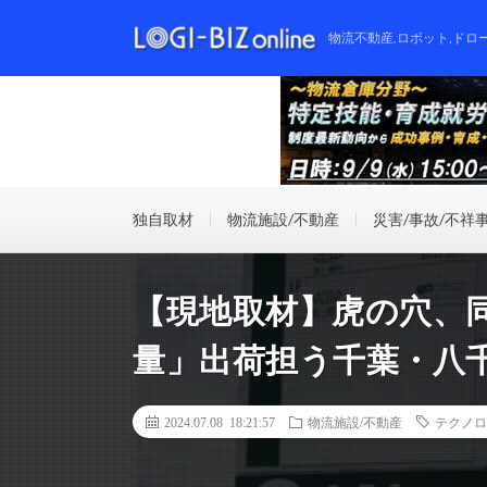
物流不動産,ロボット,ドロ
独自取材
物流施設/不動産
災害/事故/不祥
【現地取材】虎の穴、
量」出荷担う千葉・八
2024.07.08 18:21:57
物流施設/不動産
テクノロ