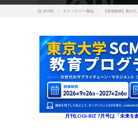
テクノロジー/製品
【現地取材】虎の穴
HOME
月刊LOGI-BIZ 7月号は「未