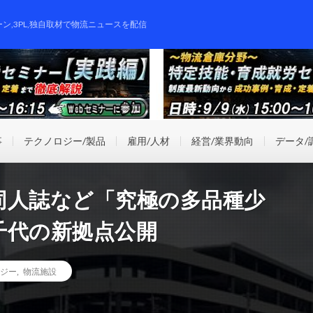
ーン,3PL,独自取材で物流ニュースを配信
事
テクノロジー/製品
雇用/人材
経営/業界動向
データ/
同人誌など「究極の多品種少
千代の新拠点公開
ジー
,
物流施設