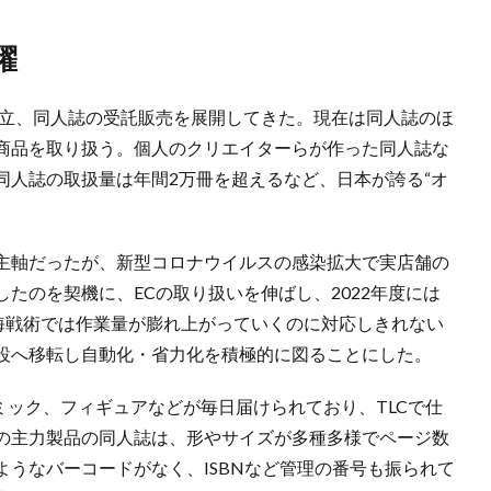
躍
設立、同人誌の受託販売を展開してきた。現在は同人誌のほ
商品を取り扱う。個人のクリエイターらが作った同人誌な
同人誌の取扱量は年間2万冊を超えるなど、日本が誇る“オ
主軸だったが、新型コロナウイルスの感染拡大で実店舗の
たのを契機に、ECの取り扱いを伸ばし、2022年度には
人海戦術では作業量が膨れ上がっていくのに対応しきれない
設へ移転し自動化・省力化を積極的に図ることにした。
ミック、フィギュアなどが毎日届けられており、TLCで仕
の主力製品の同人誌は、形やサイズが多種多様でページ数
うなバーコードがなく、ISBNなど管理の番号も振られて