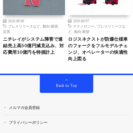
2026.08.08
2026.08.07
プレスリリースなど
,
動向/展望
,
テクノロジー
,
プレスリリースな
災害
ど
,
動向/展望
ニチレイがシステム障害で連
ロジスネクストが防爆仕様車
結売上高50億円減見込み、対
のフォークをフルモデルチェ
応費用10億円を特損計上
ンジ、オペレーターの快適性
向上図る
Back to Top
メルマガ会員登録
プライバシーポリシー