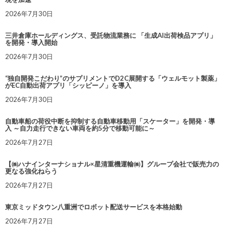
2026年7月30日
三井倉庫ホールディングス、受託物流業務に 「生成AI出荷検品アプリ」
を開発・導入開始
2026年7月30日
“独自開発こだわり”のサプリメントでD2C展開する「ウェルモット製薬」
がEC自動出荷アプリ「シッピーノ」を導入
2026年7月30日
自動車船の荷役中断を抑制する自動車移動用「スケーター」を開発・導
入 ～自力走行できない車両を約5分で移動可能に～
2026年7月27日
【㈱ハナインターナショナル×星清重機運輸㈱】グループ会社で販売力の
更なる強化ねらう
2026年7月27日
東京ミッドタウン八重洲でロボット配送サービスを本格始動
2026年7月27日