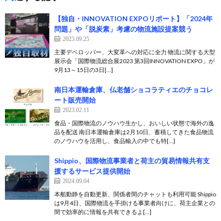
【独自・INNOVATION EXPOリポート】「2024年
問題」や「脱炭素」考慮の物流施設提案競う
2023.09.25
主要デベロッパー、大変革への対応に全力 物流に関する大型
展示会「国際物流総合展2023 第3回INNOVATION EXPO」が
9月13～15日の3日[…]
南日本運輸倉庫、仏老舗ショコラティエのチョコレ
ート販売開始
2023.02.11
食品・国際物流のノウハウ生かし、おいしい状態で海外の逸
品を配送 南日本運輸倉庫は2月10日、蓄積してきた食品物流
のノウハウを活用し、⾷品輸⼊の中でも特[…]
Shippio、国際物流事業者と荷主の貿易情報共有支
援するサービス提供開始
2024.09.04
本船動静を自動更新、関係者間のチャットも利用可能 Shippio
は9月4日、国際物流を手掛ける事業者向けに、荷主企業との
間で効率的に情報を共有できるよ[…]