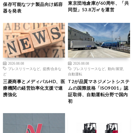
東京団地倉庫が60周年、「共
保存可能なツナ製品向け紙容
同型」53.8万㎡を運営
器を発表
2026.08.08
2026.08.08
プレスリリースなど
,
提携/合弁な
プレスリリースなど
,
動向/展望
,
ど
自動運転
三菱商事とメディパルHD、医
T2が品質マネジメントシステ
療機関の経営効率化支援で連
ムの国際規格「ISO9001」認
携強化
証取得、自動運転分野で国内
初