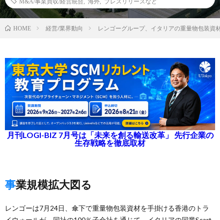
M&A/事業買収/経営統合
,
海外
,
プレスリリースなど
経営/業界動向
レンゴーグループ、イタリアの重量物包装資
HOME
月刊LOGI-BIZ 7月号は「未来を創る輸送改革」 先行企業の
生存戦略を徹底取材
事業規模拡大図る
レンゴーは7月24日、傘下で重量物包装資材を手掛ける香港のトラ
イウォールが、同社の100％子会社を通じて、イタリアの同業Scart