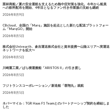
栗林商船／夏の安全運航を支えるため熱中症対策を強化。今年から船員
への飲料配布を開始、4年目となるファン付き作業服の支給も継続
2026年8月9日
CBcloud、全国の「Marq」施設を起点とした新たな配送プラットフォー
ム「MarqGO」開始
2026年8月5日
株式会社Univearth、倉吉運送株式会社と資本提携〜山陰エリアへ実運送
ネットワークを拡大〜
2026年8月5日
川崎重工業／ばら積運搬船「ARISTOS II」の引き渡し
2026年8月5日
フジトランスコーポレーション／新造船「蓉翔丸」就航
2026年8月5日
ネバーマイル：TGR Haas F1 Teamとのパートナーシップ契約を締結しま
した