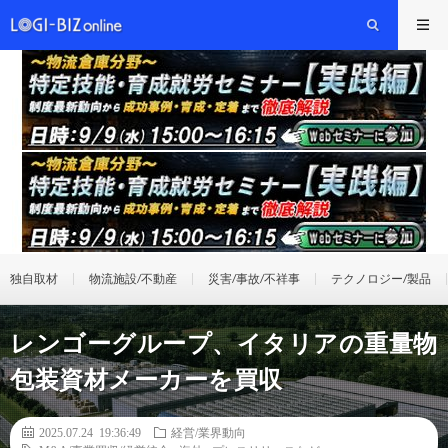
独自取材
物流施設/不動産
災害/事故/不祥事
テクノロジー/製品
レンゴーグループ、イタリアの重量物
包装資材メーカーを買収
2025.07.24 19:36:49
経営/業界動向