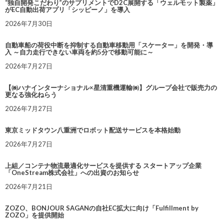
“独自開発こだわり”のサプリメントでD2C展開する「ウェルモット製薬」
がEC自動出荷アプリ「シッピーノ」を導入
2026年7月30日
自動車船の荷役中断を抑制する自動車移動用「スケーター」を開発・導
入 ～自力走行できない車両を約5分で移動可能に～
2026年7月27日
【㈱ハナインターナショナル×星清重機運輸㈱】グループ会社で販売力の
更なる強化ねらう
2026年7月27日
東京ミッドタウン八重洲でロボット配送サービスを本格始動
2026年7月27日
上組／コンテナ物流最適化サービスを提供する スタートアップ企業
「OneStream株式会社」への出資のお知らせ
2026年7月21日
ZOZO、BONJOUR SAGANの自社EC拡大に向け「Fulfillment by
ZOZO」を提供開始