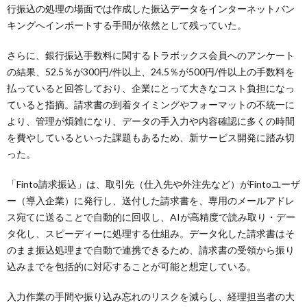
行振込の処理の場面では作成した振込データをインターネットバン
キングへインポートする手間が依然として残っていた。
さらに、銀行振込手数料に関するトラボックス会員へのアンケート
の結果、52.5％が300円/件以上、24.5％が500円/件以上の手数料を
払っていると回答しており、企業にとって大きなコスト負担になっ
ていると指摘。請求書の到着タイミングやフォーマットの不統一に
より、管理が煩雑になり、データの手入力や内容確認に多くの時間
を費やしているといった課題もあるため、新サービス開発に踏み切
った。
「Finto請求振込」は、取引先（仕入先や外注先など）がFintoユーザ
ー（導入企業）に発行し、送付した請求書を、専用のメールアドレ
ス宛てに送ることで自動的に回収し、AIが高精度で読み取り・デー
タ化し、スピーディーに処理する仕組み。データ化した請求書はそ
のまま振込処理まで自動で連携できるため、請求書の受領から振り
込みまでを包括的に対応することが可能と想定している。
入力作業の手間や振り込み忘れのリスクを減らし、経理担当者の大