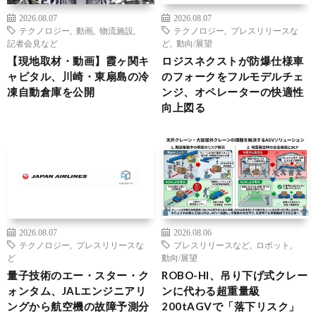
2026.08.07
2026.08.07
テクノロジー
,
動画
,
物流施設
,
テクノロジー
,
プレスリリースな
記者会見など
ど
,
動向/展望
【現地取材・動画】霞ヶ関キ
ロジスネクストが防爆仕様車
ャピタル、川崎・東扇島の冷
のフォークをフルモデルチェ
凍自動倉庫を公開
ンジ、オペレーターの快適性
向上図る
2026.08.07
2026.08.06
テクノロジー
,
プレスリリースな
プレスリリースなど
,
ロボット
,
ど
動向/展望
量子技術のエー・スター・ク
ROBO-HI、吊り下げ式クレー
ォンタム、JALエンジニアリ
ンに代わる超重量級
ングから航空機の故障予測分
200tAGVで「落下リスク」