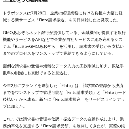
トラボックスは7月28日、企業の経理業務における負担を大幅に軽
減する新サービス「Finto請求振込」を同日開始したと発表した。
GMOあおぞらネット銀行が提供している、金融機関が提供する銀行
機能やサービスをAPIなどで企業が自社サービスに組み込めるシス
テム「BaaS byGMOあおぞら」を活用し、請求書の受領から支払い
までのプロセスをワンストップで完結できるようにしている。
面倒な請求書の受領や煩雑なデータ入力の工数削減に加え、振込手
数料の削減にも貢献できると見込む。
今年2月にブランドを刷新した「Finto」は、請求書の登録から決済
までをワンストップで管理可能な「Finto請求受領」と「Fintoカード
後払い」から成る。新たに「Finto請求振込」をサービスラインアッ
プに加えた。
これまでは請求書の管理や仕訳・振込データの自動作成により、業
務効率化を支援する「Finto請求受領」を展開してきたが、実際の銀