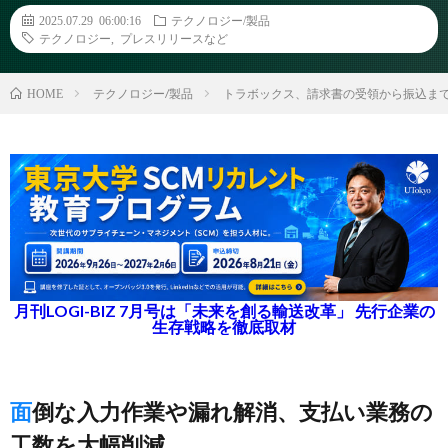
2025.07.29 06:00:16
テクノロジー/製品
テクノロジー
,
プレスリリースなど
テクノロジー/製品
トラボックス、請求書の受領から振込まで
HOME
月刊LOGI-BIZ 7月号は「未来を創る輸送改革」 先行企業の
生存戦略を徹底取材
面倒な入力作業や漏れ解消、支払い業務の
工数を大幅削減