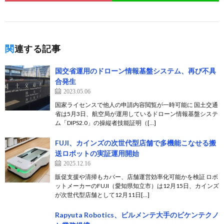
関連する記事
国交省運用のドローン情報基盤システム、再び不具
合発生
2023.05.06
国家ライセンスで他人の申請内容閲覧が一時可能に 国土交通
省は5月3日、航空局が運用しているドローン情報基盤システ
ム「DIPS2.0」の操縦者技能証明（[…]
FUJI、カインズの次世代型店舗で多機能こなせる搬
送ロボットの実証運用開始
2025.12.16
販促支援や清掃もカバー、店舗運営効率化可能かを検証 ロボ
ットメーカーのFUJI（愛知県知立市）は12月15日、カインズ
が次世代型店舗として12月11日[…]
Rapyuta Robotics、ビルメンテ大手のビケンテクノ