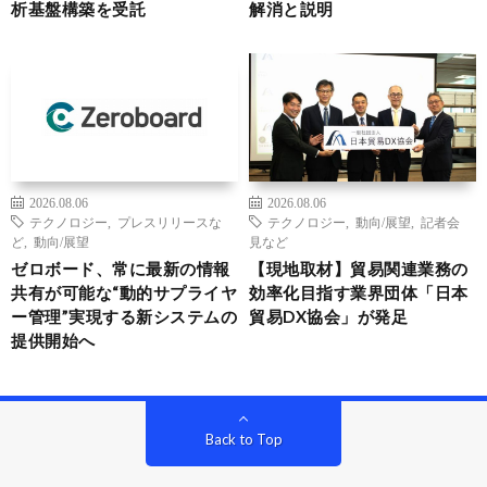
析基盤構築を受託
解消と説明
2026.08.06
2026.08.06
テクノロジー
,
プレスリリースな
テクノロジー
,
動向/展望
,
記者会
ど
,
動向/展望
見など
ゼロボード、常に最新の情報
【現地取材】貿易関連業務の
共有が可能な“動的サプライヤ
効率化目指す業界団体「日本
ー管理”実現する新システムの
貿易DX協会」が発足
提供開始へ
Back to Top