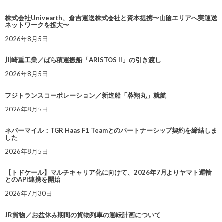
株式会社Univearth、倉吉運送株式会社と資本提携〜山陰エリアへ実運送
ネットワークを拡大〜
2026年8月5日
川崎重工業／ばら積運搬船「ARISTOS II」の引き渡し
2026年8月5日
フジトランスコーポレーション／新造船「蓉翔丸」就航
2026年8月5日
ネバーマイル：TGR Haas F1 Teamとのパートナーシップ契約を締結しま
した
2026年8月5日
【トドケール】マルチキャリア化に向けて、2026年7月よりヤマト運輸
とのAPI連携を開始
2026年7月30日
JR貨物／お盆休み期間の貨物列車の運転計画について