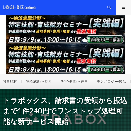
独自取材
物流施設/不動産
災害/事故/不祥事
テクノロジー/製品
トラボックス、請求書の受領から振込
まで1件240円でワンストップ処理可
能な新サービス開始