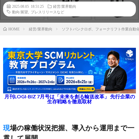
2025.08.05 18:51:25
経営/業界動向
動向/展望
,
プレスリリースなど
経営/業界動向
ソフトバンクロボ、フォークリフト作業自動
HOME
月刊LOGI-BIZ 7月号は「未来を創る輸送改革」 先行企業の
生存戦略を徹底取材
現場の稼働状況把握、導入から運用まで一
貫して展開