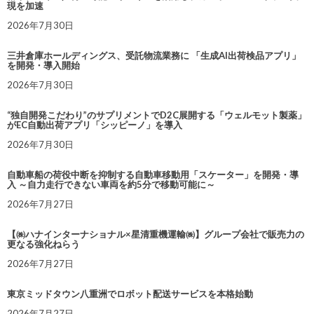
現を加速
2026年7月30日
三井倉庫ホールディングス、受託物流業務に 「生成AI出荷検品アプリ」
を開発・導入開始
2026年7月30日
“独自開発こだわり”のサプリメントでD2C展開する「ウェルモット製薬」
がEC自動出荷アプリ「シッピーノ」を導入
2026年7月30日
自動車船の荷役中断を抑制する自動車移動用「スケーター」を開発・導
入 ～自力走行できない車両を約5分で移動可能に～
2026年7月27日
【㈱ハナインターナショナル×星清重機運輸㈱】グループ会社で販売力の
更なる強化ねらう
2026年7月27日
東京ミッドタウン八重洲でロボット配送サービスを本格始動
2026年7月27日