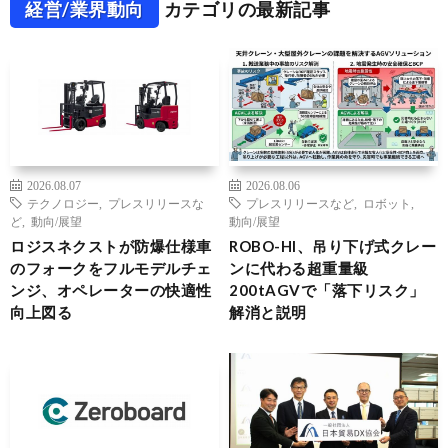
経営/業界動向
カテゴリの最新記事
2026.08.07
2026.08.06
テクノロジー
,
プレスリリースな
プレスリリースなど
,
ロボット
,
ど
,
動向/展望
動向/展望
ロジスネクストが防爆仕様車
ROBO-HI、吊り下げ式クレー
のフォークをフルモデルチェ
ンに代わる超重量級
ンジ、オペレーターの快適性
200tAGVで「落下リスク」
向上図る
解消と説明