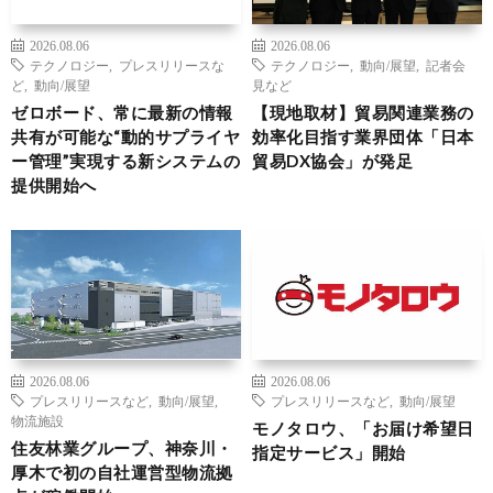
2026.08.06
2026.08.06
テクノロジー
,
プレスリリースな
テクノロジー
,
動向/展望
,
記者会
ど
,
動向/展望
見など
ゼロボード、常に最新の情報
【現地取材】貿易関連業務の
共有が可能な“動的サプライヤ
効率化目指す業界団体「日本
ー管理”実現する新システムの
貿易DX協会」が発足
提供開始へ
2026.08.06
2026.08.06
プレスリリースなど
,
動向/展望
,
プレスリリースなど
,
動向/展望
物流施設
モノタロウ、「お届け希望日
住友林業グループ、神奈川・
指定サービス」開始
厚木で初の自社運営型物流拠