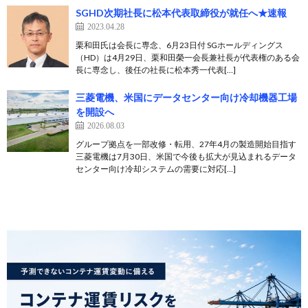
SGHD次期社長に松本代表取締役が就任へ★速報
2023.04.28
栗和田氏は会長に専念、6月23日付 SGホールディングス
（HD）は4月29日、栗和田榮一会長兼社長が代表権のある会
長に専念し、後任の社長に松本秀一代表[…]
三菱電機、米国にデータセンター向け冷却機器工場
を開設へ
2026.08.03
グループ拠点を一部改修・転用、27年4月の製造開始目指す
三菱電機は7月30日、米国で今後も拡大が見込まれるデータ
センター向け冷却システムの需要に対応[…]