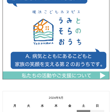
2026年8月
月
火
水
木
金
土
日