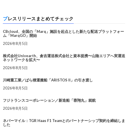
プレスリリースまとめてチェック
CBcloud、全国の「Marq」施設を起点とした新たな配送プラットフォー
ム「MarqGO」開始
2026年8月5日
株式会社Univearth、倉吉運送株式会社と資本提携〜山陰エリアへ実運送
ネットワークを拡大〜
2026年8月5日
川崎重工業／ばら積運搬船「ARISTOS II」の引き渡し
2026年8月5日
フジトランスコーポレーション／新造船「蓉翔丸」就航
2026年8月5日
ネバーマイル：TGR Haas F1 Teamとのパートナーシップ契約を締結しま
した