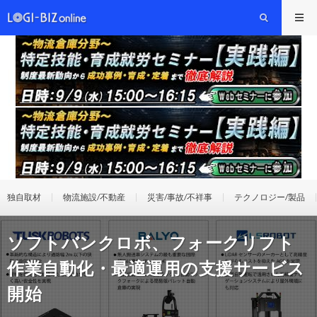
独自取材
物流施設/不動産
災害/事故/不祥事
テクノロジー/製品
ソフトバンクロボ、フォークリフト
作業自動化・最適運用の支援サービス
開始