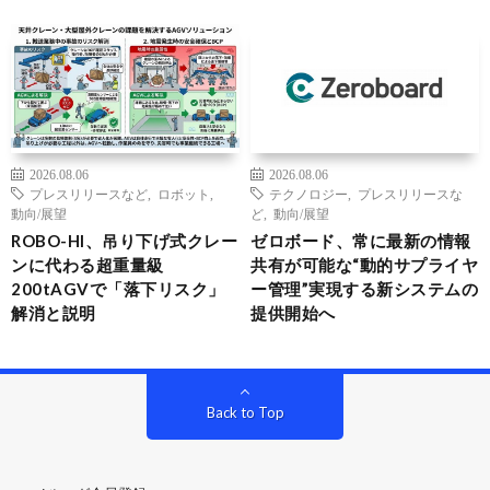
2026.08.06
2026.08.06
プレスリリースなど
,
ロボット
,
テクノロジー
,
プレスリリースな
動向/展望
ど
,
動向/展望
ROBO-HI、吊り下げ式クレー
ゼロボード、常に最新の情報
ンに代わる超重量級
共有が可能な“動的サプライヤ
200tAGVで「落下リスク」
ー管理”実現する新システムの
解消と説明
提供開始へ
Back to Top