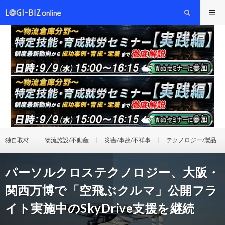
独自取材
物流施設/不動産
災害/事故/不祥事
テクノロジー/製品
パーソルクロステクノロジー、大阪・
関西万博で「空飛ぶクルマ」公開フラ
イト実施中のSkyDrive支援を継続