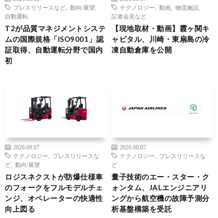
プレスリリースなど
,
動向/展望
,
テクノロジー
,
動画
,
物流施設
,
自動運転
記者会見など
T2が品質マネジメントシステ
【現地取材・動画】霞ヶ関キ
ムの国際規格「ISO9001」認
ャピタル、川崎・東扇島の冷
証取得、自動運転分野で国内
凍自動倉庫を公開
初
2026.08.07
2026.08.07
テクノロジー
,
プレスリリースな
テクノロジー
,
プレスリリースな
ど
,
動向/展望
ど
ロジスネクストが防爆仕様車
量子技術のエー・スター・ク
のフォークをフルモデルチェ
ォンタム、JALエンジニアリ
ンジ、オペレーターの快適性
ングから航空機の故障予測分
向上図る
析基盤構築を受託