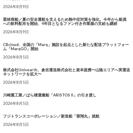
2026年8月9日
栗林商船／夏の安全運航を支えるため熱中症対策を強化。今年から船員
への飲料配布を開始、4年目となるファン付き作業服の支給も継続
2026年8月9日
CBcloud、全国の「Marq」施設を起点とした新たな配送プラットフォー
ム「MarqGO」開始
2026年8月5日
株式会社Univearth、倉吉運送株式会社と資本提携〜山陰エリアへ実運送
ネットワークを拡大〜
2026年8月5日
川崎重工業／ばら積運搬船「ARISTOS II」の引き渡し
2026年8月5日
フジトランスコーポレーション／新造船「蓉翔丸」就航
2026年8月5日