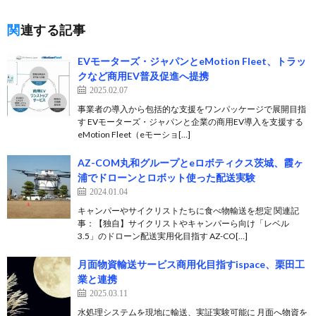
関連する記事
EVモーターズ・ジャパンとeMotion Fleet、トラッ
クなど商用EV普及促進へ提携
2025.02.07
事業者の導入から包括的な支援をワンパッケージで展開目指
す EVモーターズ・ジャパンと企業の商用EV導入を支援する
eMotion Fleet（eモーショ[…]
AZ-COM丸和グループとeロボティクス茨城、霞ヶ
浦でドローンとロボット使った配送実験
2024.01.04
キャンパーやサイクリストたちに食べ物輸送を想定 関連記
事：【独自】サイクリストやキャンパーら向け「レベル
3.5」のドローン配送実用化目指す AZ-CO[…]
月面物資輸送サービス商用化目指すispace、栗田工
業と連携
2025.03.11
水処理システムを現地に輸送、実証実験可能に 月面へ物資を