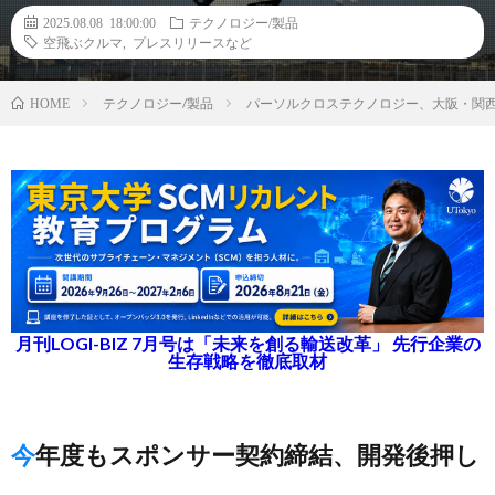
2025.08.08 18:00:00
テクノロジー/製品
空飛ぶクルマ
,
プレスリリースなど
テクノロジー/製品
パーソルクロステクノロジー、大阪・関西万
HOME
月刊LOGI-BIZ 7月号は「未来を創る輸送改革」 先行企業の
生存戦略を徹底取材
今年度もスポンサー契約締結、開発後押し