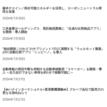
椿本チエイン／再生可能エネルギーを活用し、カーボンニュートラル実
現を加速
2026年7月30日
三井倉庫ホールディングス、受託物流業務に 「生成AI出荷検品アプリ」
を開発・導入開始
2026年7月30日
“独自開発こだわり”のサプリメントでD2C展開する「ウェルモット製薬」
がEC自動出荷アプリ「シッピーノ」を導入
2026年7月30日
自動車船の荷役中断を抑制する自動車移動用「スケーター」を開発・導
入 ～自力走行できない車両を約5分で移動可能に～
2026年7月27日
【㈱ハナインターナショナル×星清重機運輸㈱】グループ会社で販売力の
更なる強化ねらう
2026年7月27日