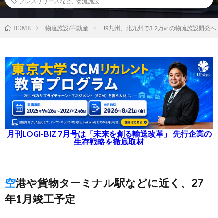
プレスリリースなど
,
物流施設
物流施設/不動産
JR九州、北九州で3.2万㎡の物流施設開発へ
HOME
月刊LOGI-BIZ 7月号は「未来を創る輸送改革」 先行企業の
生存戦略を徹底取材
空港や貨物ターミナル駅などに近く、27
年1月竣工予定