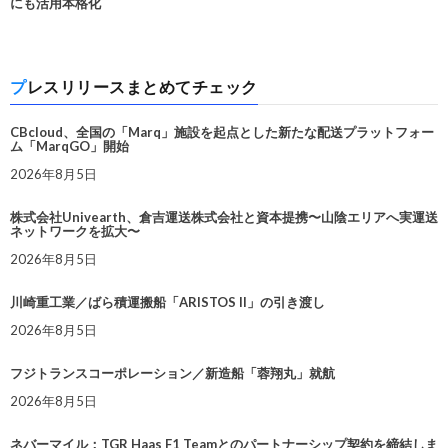
にも活用本格化
プレスリリースまとめてチェック
CBcloud、全国の「Marq」施設を起点とした新たな配送プラットフォー
ム「MarqGO」開始
2026年8月5日
株式会社Univearth、倉吉運送株式会社と資本提携〜山陰エリアへ実運送
ネットワークを拡大〜
2026年8月5日
川崎重工業／ばら積運搬船「ARISTOS II」の引き渡し
2026年8月5日
フジトランスコーポレーション／新造船「蓉翔丸」就航
2026年8月5日
ネバーマイル：TGR Haas F1 Teamとのパートナーシップ契約を締結しま