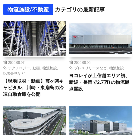
物流施設/不動産
カテゴリの最新記事
2026.08.07
2026.08.06
テクノロジー
,
動画
,
物流施設
,
プレスリリースなど
,
物流施設
記者会見など
ヨコレイが上信越エリア初、
【現地取材・動画】霞ヶ関キ
新潟・長岡で2.7万tの物流拠
ャピタル、川崎・東扇島の冷
点開設
凍自動倉庫を公開