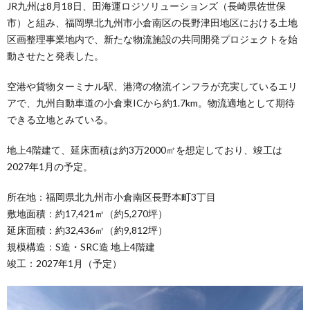
JR九州は8月18日、田海運ロジソリューションズ（長崎県佐世保
市）と組み、福岡県北九州市小倉南区の長野津田地区における土地
区画整理事業地内で、新たな物流施設の共同開発プロジェクトを始
動させたと発表した。
空港や貨物ターミナル駅、港湾の物流インフラが充実しているエリ
アで、九州自動車道の小倉東ICから約1.7km。物流適地として期待
できる立地とみている。
地上4階建て、延床面積は約3万2000㎡を想定しており、竣工は
2027年1月の予定。
所在地：福岡県北九州市小倉南区長野本町3丁目
敷地面積：約17,421㎡（約5,270坪）
延床面積：約32,436㎡（約9,812坪）
規模構造：S造・SRC造 地上4階建
竣工：2027年1月（予定）