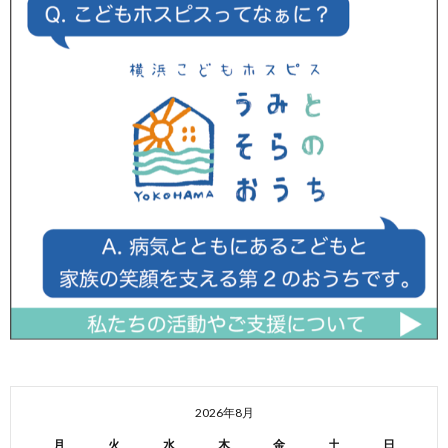
2026年8月
月
火
水
木
金
土
日