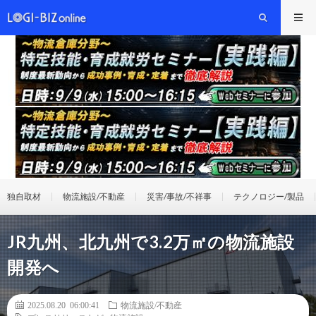
独自取材
物流施設/不動産
災害/事故/不祥事
テクノロジー/製品
JR九州、北九州で3.2万㎡の物流施設
開発へ
2025.08.20 06:00:41
物流施設/不動産