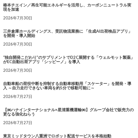
椿本チエイン／再生可能エネルギーを活用し、カーボンニュートラル実
現を加速
2026年7月30日
三井倉庫ホールディングス、受託物流業務に 「生成AI出荷検品アプリ」
を開発・導入開始
2026年7月30日
“独自開発こだわり”のサプリメントでD2C展開する「ウェルモット製薬」
がEC自動出荷アプリ「シッピーノ」を導入
2026年7月30日
自動車船の荷役中断を抑制する自動車移動用「スケーター」を開発・導
入 ～自力走行できない車両を約5分で移動可能に～
2026年7月27日
【㈱ハナインターナショナル×星清重機運輸㈱】グループ会社で販売力の
更なる強化ねらう
2026年7月27日
東京ミッドタウン八重洲でロボット配送サービスを本格始動