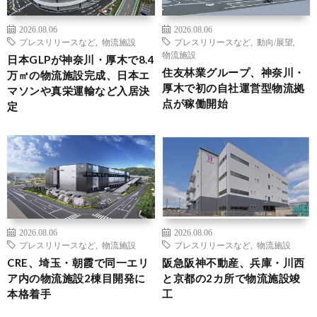
2026.08.06
2026.08.06
プレスリリースなど
,
物流施設
プレスリリースなど
,
動向/展望
,
物流施設
日本GLPが神奈川・厚木で8.4
住友林業グループ、神奈川・
万㎡の物流施設完成、日本エ
厚木で初の自社運営型物流拠
マソンや真栄運輸など入居決
点が稼働開始
定
2026.08.06
2026.08.06
プレスリリースなど
,
物流施設
プレスリリースなど
,
物流施設
CRE、埼玉・朝霞で同一エリ
阪急阪神不動産、兵庫・川西
ア内の物流施設2棟目開発に
と京都の2カ所で物流施設竣
本格着手
工