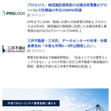
プロロジス、物流施設屋根面の太陽光発電量がグロ
ーバルで目標値の半分500MW到達
2023.12.13
25年までに1GW、地域への再エネ由来電力供給も プロロジ
スは12月6日、物流施設の屋根面に設置した太陽光発電と蓄
電池の合計出力がグローバルで500M[…]
三井不動産・三木氏、データセンターや冷凍・冷蔵
倉庫含め「今後も年間6～8件は開発したい」
2022.04.22
事業方針発表会で積極姿勢明示、「社会インフラの運営スト
ップできない」とコロナ対策に注力 三井不動産で物流施設の
開発・運用を手掛ける三木孝行専務執行役員[…]