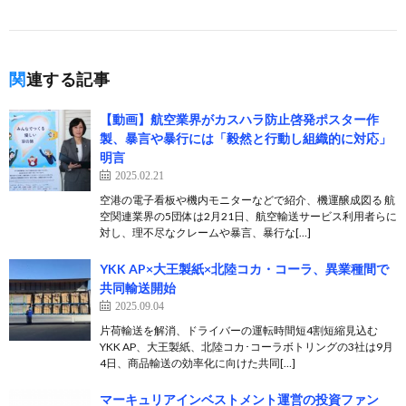
関連する記事
【動画】航空業界がカスハラ防止啓発ポスター作
製、暴言や暴行には「毅然と行動し組織的に対応」
明言
2025.02.21
空港の電子看板や機内モニターなどで紹介、機運醸成図る 航
空関連業界の5団体は2月21日、航空輸送サービス利用者らに
対し、理不尽なクレームや暴言、暴行な[…]
YKK AP×大王製紙×北陸コカ・コーラ、異業種間で
共同輸送開始
2025.09.04
片荷輸送を解消、ドライバーの運転時間短4割短縮見込む
YKK AP、大王製紙、北陸コカ･コーラボトリングの3社は9月
4日、商品輸送の効率化に向けた共同[…]
マーキュリアインベストメント運営の投資ファン