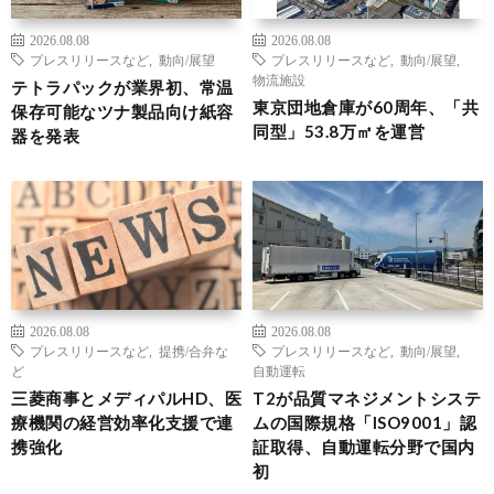
2026.08.08
2026.08.08
プレスリリースなど
,
動向/展望
プレスリリースなど
,
動向/展望
,
物流施設
テトラパックが業界初、常温
東京団地倉庫が60周年、「共
保存可能なツナ製品向け紙容
同型」53.8万㎡を運営
器を発表
2026.08.08
2026.08.08
プレスリリースなど
,
提携/合弁な
プレスリリースなど
,
動向/展望
,
ど
自動運転
三菱商事とメディパルHD、医
T2が品質マネジメントシステ
療機関の経営効率化支援で連
ムの国際規格「ISO9001」認
携強化
証取得、自動運転分野で国内
初