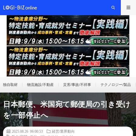
独自取材
物流施設/不動産
災害/事故/不祥事
テクノロジー/製品
日本郵便、米国宛て郵便局の引き受け
を一部停止へ
2025.08.26 06:00:53
経営/業界動向