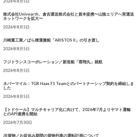
2026年8月5日
株式会社Univearth、倉吉運送株式会社と資本提携〜山陰エリアへ実運送
ネットワークを拡大〜
2026年8月5日
川崎重工業／ばら積運搬船「ARISTOS II」の引き渡し
2026年8月5日
フジトランスコーポレーション／新造船「蓉翔丸」就航
2026年8月5日
ネバーマイル：TGR Haas F1 Teamとのパートナーシップ契約を締結しま
した
2026年8月5日
【トドケール】マルチキャリア化に向けて、2026年7月よりヤマト運輸
とのAPI連携を開始
2026年7月30日
JR貨物／お盆休み期間の貨物列車の運転計画について