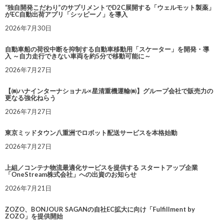
“独自開発こだわり”のサプリメントでD2C展開する「ウェルモット製薬」
がEC自動出荷アプリ「シッピーノ」を導入
2026年7月30日
自動車船の荷役中断を抑制する自動車移動用「スケーター」を開発・導
入 ～自力走行できない車両を約5分で移動可能に～
2026年7月27日
【㈱ハナインターナショナル×星清重機運輸㈱】グループ会社で販売力の
更なる強化ねらう
2026年7月27日
東京ミッドタウン八重洲でロボット配送サービスを本格始動
2026年7月27日
上組／コンテナ物流最適化サービスを提供する スタートアップ企業
「OneStream株式会社」への出資のお知らせ
2026年7月21日
ZOZO、BONJOUR SAGANの自社EC拡大に向け「Fulfillment by
ZOZO」を提供開始