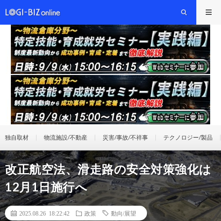
独自取材
物流施設/不動産
災害/事故/不祥事
テクノロジー/製品
改正航空法、滑走路の安全対策強化は
12月1日施行へ
2025.08.26 18:22:42
政策
動向/展望