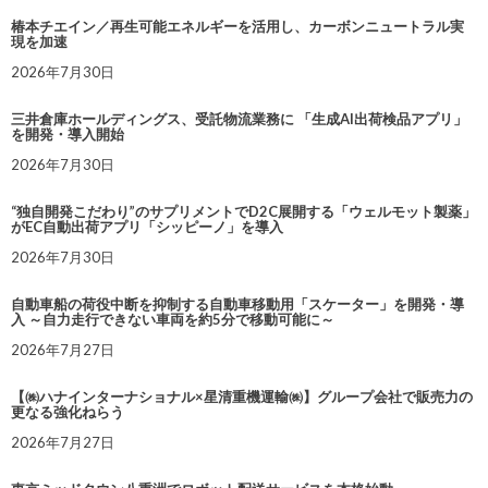
椿本チエイン／再生可能エネルギーを活用し、カーボンニュートラル実
現を加速
2026年7月30日
三井倉庫ホールディングス、受託物流業務に 「生成AI出荷検品アプリ」
を開発・導入開始
2026年7月30日
“独自開発こだわり”のサプリメントでD2C展開する「ウェルモット製薬」
がEC自動出荷アプリ「シッピーノ」を導入
2026年7月30日
自動車船の荷役中断を抑制する自動車移動用「スケーター」を開発・導
入 ～自力走行できない車両を約5分で移動可能に～
2026年7月27日
【㈱ハナインターナショナル×星清重機運輸㈱】グループ会社で販売力の
更なる強化ねらう
2026年7月27日