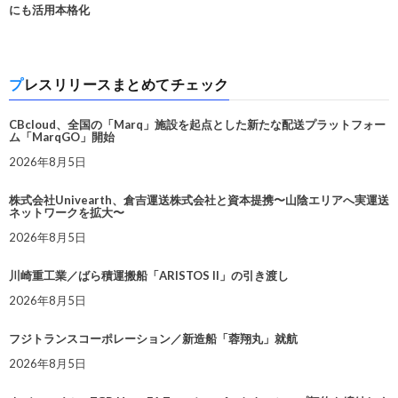
にも活用本格化
プレスリリースまとめてチェック
CBcloud、全国の「Marq」施設を起点とした新たな配送プラットフォー
ム「MarqGO」開始
2026年8月5日
株式会社Univearth、倉吉運送株式会社と資本提携〜山陰エリアへ実運送
ネットワークを拡大〜
2026年8月5日
川崎重工業／ばら積運搬船「ARISTOS II」の引き渡し
2026年8月5日
フジトランスコーポレーション／新造船「蓉翔丸」就航
2026年8月5日