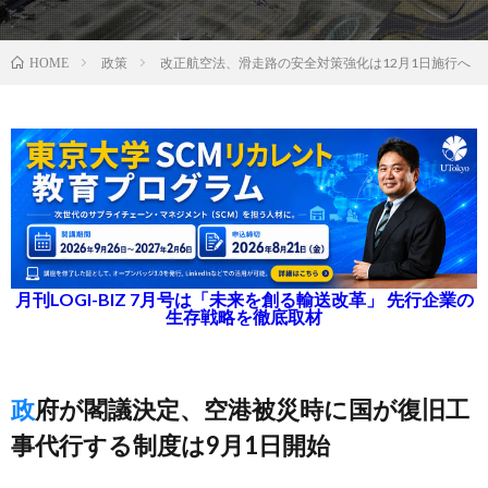
政策
改正航空法、滑走路の安全対策強化は12月1日施行へ
HOME
月刊LOGI-BIZ 7月号は「未来を創る輸送改革」 先行企業の
生存戦略を徹底取材
政府が閣議決定、空港被災時に国が復旧工
事代行する制度は9月1日開始