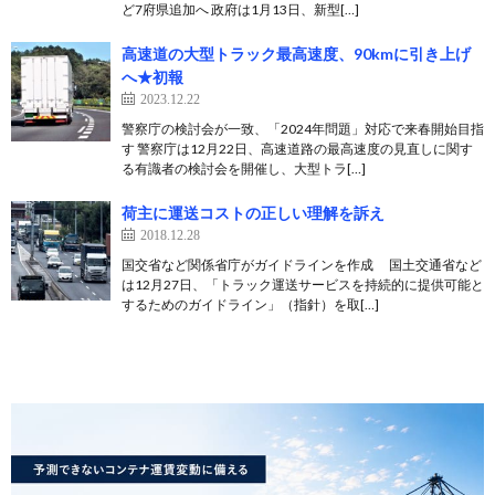
ど7府県追加へ 政府は1月13日、新型[…]
高速道の大型トラック最高速度、90kmに引き上げ
へ★初報
2023.12.22
警察庁の検討会が一致、「2024年問題」対応で来春開始目指
す 警察庁は12月22日、高速道路の最高速度の見直しに関す
る有識者の検討会を開催し、大型トラ[…]
荷主に運送コストの正しい理解を訴え
2018.12.28
国交省など関係省庁がガイドラインを作成 国土交通省など
は12月27日、「トラック運送サービスを持続的に提供可能と
するためのガイドライン」（指針）を取[…]