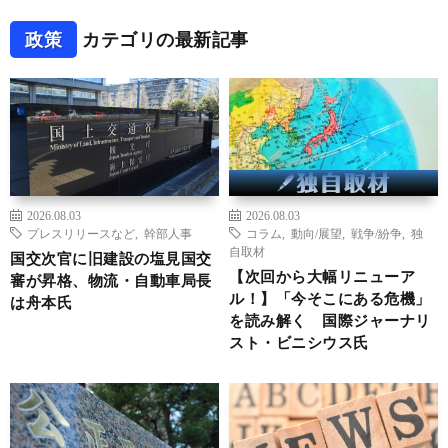
政策
カテゴリの最新記事
2026.08.03
2026.08.03
プレスリリースなど
,
幹部人事
コラム
,
動向/展望
,
戦争/紛争
,
独
自取材
国交次官に旧建設の塩見国交
【次回から大幅リニューア
審が昇格、物流・自動車局長
ル！】「今そこにある危機」
は舟本氏
を読み解く 国際ジャーナリ
スト・ビニシウス氏