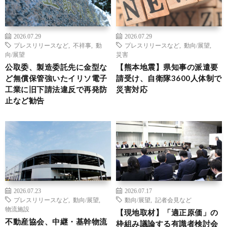
2026.07.29
2026.07.29
プレスリリースなど
,
不祥事
,
動
プレスリリースなど
,
動向/展望
,
向/展望
災害
公取委、製造委託先に金型な
【熊本地震】県知事の派遣要
ど無償保管強いたイリソ電子
請受け、自衛隊3600人体制で
工業に旧下請法違反で再発防
災害対応
止など勧告
2026.07.23
2026.07.17
プレスリリースなど
,
動向/展望
,
動向/展望
,
記者会見など
物流施設
【現地取材】「適正原価」の
不動産協会、中継・基幹物流
枠組み議論する有識者検討会