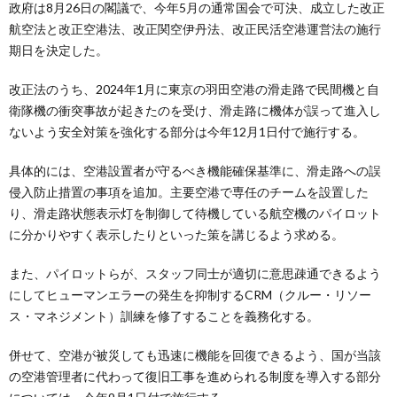
政府は8月26日の閣議で、今年5月の通常国会で可決、成立した改正
航空法と改正空港法、改正関空伊丹法、改正民活空港運営法の施行
期日を決定した。
改正法のうち、2024年1月に東京の羽田空港の滑走路で民間機と自
衛隊機の衝突事故が起きたのを受け、滑走路に機体が誤って進入し
ないよう安全対策を強化する部分は今年12月1日付で施行する。
具体的には、空港設置者が守るべき機能確保基準に、滑走路への誤
侵入防止措置の事項を追加。主要空港で専任のチームを設置した
り、滑走路状態表示灯を制御して待機している航空機のパイロット
に分かりやすく表示したりといった策を講じるよう求める。
また、パイロットらが、スタッフ同士が適切に意思疎通できるよう
にしてヒューマンエラーの発生を抑制するCRM（クルー・リソー
ス・マネジメント）訓練を修了することを義務化する。
併せて、空港が被災しても迅速に機能を回復できるよう、国が当該
の空港管理者に代わって復旧工事を進められる制度を導入する部分