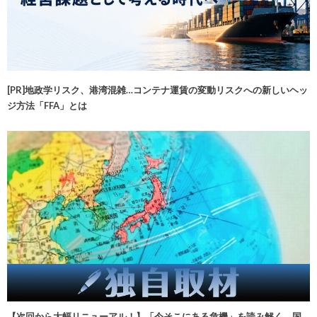
[PR]地政学リスク、港湾混雑…コンテナ運賃の変動リスクへの新しいヘッ
ジ方法「FFA」とは
【次回から大幅リニューアル！】「今そこにある危機」を読み解く 国