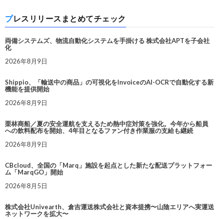
プレスリリースまとめてチェック
両備システムズ、物流自動化システムを手掛ける 株式会社APTを子会社
化
2026年8月9日
Shippio、「輸送中の商品」の可視化をInvoiceのAI-OCRで自動化する新
機能を提供開始
2026年8月9日
栗林商船／夏の安全運航を支えるため熱中症対策を強化。今年から船員
への飲料配布を開始、4年目となるファン付き作業服の支給も継続
2026年8月9日
CBcloud、全国の「Marq」施設を起点とした新たな配送プラットフォー
ム「MarqGO」開始
2026年8月5日
株式会社Univearth、倉吉運送株式会社と資本提携〜山陰エリアへ実運送
ネットワークを拡大〜