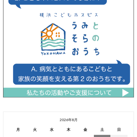
2026年8月
月
火
水
木
金
土
日