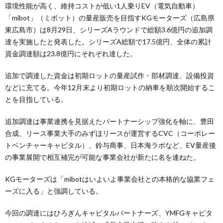
環境性能が高く、維持コストが低い1人乗りEV（電気自動車）
「mibot」（ミボット）の量産販売を目指すKGモーターズ（広島県
東広島市）は8月29日、シリーズAラウンドで総額3.6億円の追加調
達を実施したと発表した。シリーズA総額で17.5億円、全体の累計
資金調達額は23.8億円にそれぞれ達した。
追加で調達した資金は初期ロットの量産試作・部材調達、設備投資
などに充てる。今年12月末より初期ロットの納車を順次開始するこ
とを目指している。
追加調達は事業連携を見据えたパートナーシップ強化を軸に、豊田
合成、リース事業大手のみずほリースが運営するCVC（コーポレー
トベンチャーキャピタル）、鈴与商事、日本海ラボなど、EV量産後
の事業展開で相互補完が可能な事業会社が新たに名を連ねた。
KGモーターズは「mibotはいよいよ事業会社との本格的な協業フェ
ーズに入る」と強調している。
今回の調達にはひろぎんキャピタルパートナーズ、YMFGキャピタ