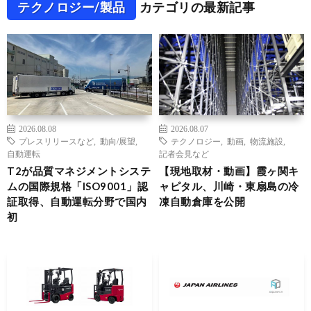
テクノロジー/製品
カテゴリの最新記事
2026.08.08
2026.08.07
プレスリリースなど
,
動向/展望
,
テクノロジー
,
動画
,
物流施設
,
自動運転
記者会見など
T2が品質マネジメントシステ
【現地取材・動画】霞ヶ関キ
ムの国際規格「ISO9001」認
ャピタル、川崎・東扇島の冷
証取得、自動運転分野で国内
凍自動倉庫を公開
初