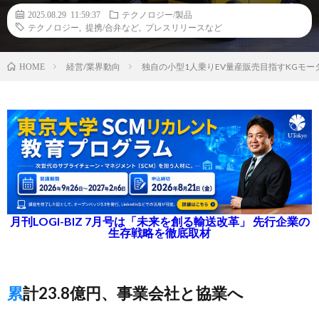
2025.08.29 11:59:37
テクノロジー/製品
テクノロジー
,
提携/合弁など
,
プレスリリースなど
経営/業界動向
独自の小型1人乗りEV量産販売目指すKGモー
HOME
月刊LOGI-BIZ 7月号は「未来を創る輸送改革」 先行企業の
生存戦略を徹底取材
累計23.8億円、事業会社と協業へ