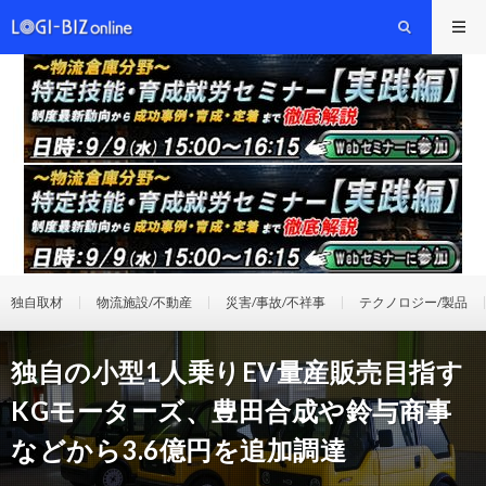
独自取材
物流施設/不動産
災害/事故/不祥事
テクノロジー/製品
独自の小型1人乗りEV量産販売目指す
KGモーターズ、豊田合成や鈴与商事
などから3.6億円を追加調達