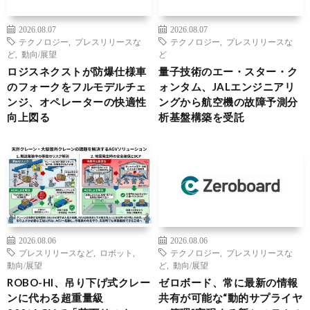
2026.08.07
2026.08.07
テクノロジー
,
プレスリリースな
テクノロジー
,
プレスリリースな
ど
,
動向/展望
ど
ロジスネクストが防爆仕様車
量子技術のエー・スター・ク
のフォークをフルモデルチェ
ォンタム、JALエンジニアリ
ンジ、オペレーターの快適性
ングから航空機の故障予測分
向上図る
析基盤構築を受託
2026.08.06
2026.08.06
プレスリリースなど
,
ロボット
,
テクノロジー
,
プレスリリースな
動向/展望
ど
,
動向/展望
ROBO-HI、吊り下げ式クレー
ゼロボード、常に最新の情報
ンに代わる超重量級
共有が可能な“動的サプライヤ