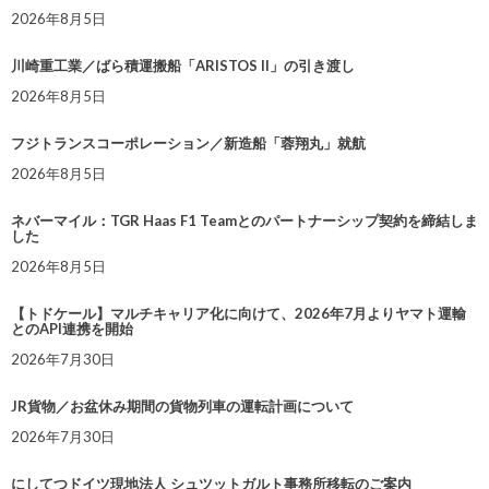
2026年8月5日
川崎重工業／ばら積運搬船「ARISTOS II」の引き渡し
2026年8月5日
フジトランスコーポレーション／新造船「蓉翔丸」就航
2026年8月5日
ネバーマイル：TGR Haas F1 Teamとのパートナーシップ契約を締結しま
した
2026年8月5日
【トドケール】マルチキャリア化に向けて、2026年7月よりヤマト運輸
とのAPI連携を開始
2026年7月30日
JR貨物／お盆休み期間の貨物列車の運転計画について
2026年7月30日
にしてつドイツ現地法人 シュツットガルト事務所移転のご案内