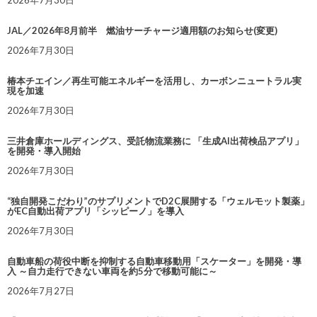
2026年7月30日
JAL／2026年8月前半 燃油サーチャージ適用額のお知らせ(変更)
2026年7月30日
椿本チエイン／再生可能エネルギーを活用し、カーボンニュートラル実
現を加速
2026年7月30日
三井倉庫ホールディングス、受託物流業務に 「生成AI出荷検品アプリ」
を開発・導入開始
2026年7月30日
“独自開発こだわり”のサプリメントでD2C展開する「ウェルモット製薬」
がEC自動出荷アプリ「シッピーノ」を導入
2026年7月30日
自動車船の荷役中断を抑制する自動車移動用「スケーター」を開発・導
入 ～自力走行できない車両を約5分で移動可能に～
2026年7月27日