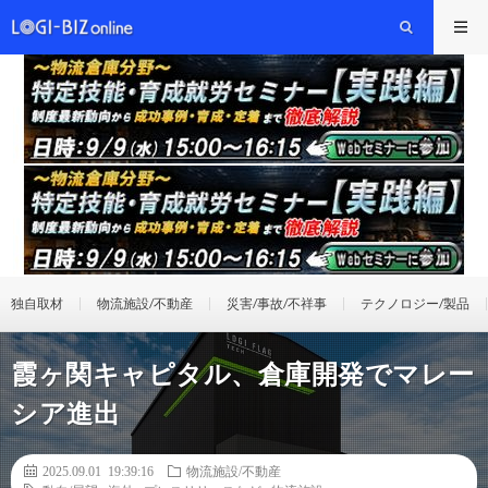
独自取材
物流施設/不動産
災害/事故/不祥事
テクノロジー/製品
霞ヶ関キャピタル、倉庫開発でマレー
シア進出
2025.09.01 19:39:16
物流施設/不動産