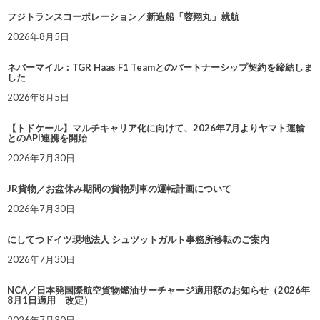
フジトランスコーポレーション／新造船「蓉翔丸」就航
2026年8月5日
ネバーマイル：TGR Haas F1 Teamとのパートナーシップ契約を締結しま
した
2026年8月5日
【トドケール】マルチキャリア化に向けて、2026年7月よりヤマト運輸
とのAPI連携を開始
2026年7月30日
JR貨物／お盆休み期間の貨物列車の運転計画について
2026年7月30日
にしてつドイツ現地法人 シュツットガルト事務所移転のご案内
2026年7月30日
NCA／日本発国際航空貨物燃油サーチャージ適用額のお知らせ（2026年
8月1日適用 改定）