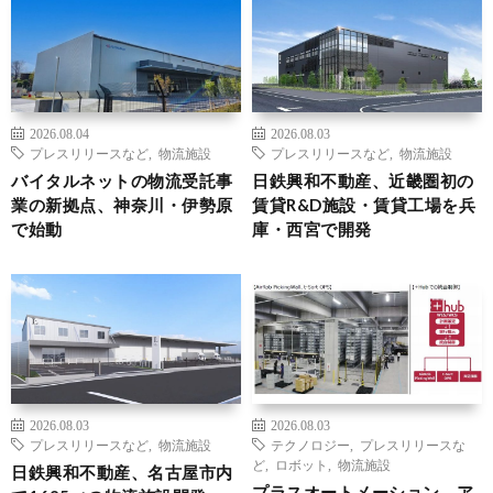
2026.08.04
2026.08.03
プレスリリースなど
,
物流施設
プレスリリースなど
,
物流施設
バイタルネットの物流受託事
日鉄興和不動産、近畿圏初の
業の新拠点、神奈川・伊勢原
賃貸R&D施設・賃貸工場を兵
で始動
庫・西宮で開発
2026.08.03
2026.08.03
プレスリリースなど
,
物流施設
テクノロジー
,
プレスリリースな
ど
,
ロボット
,
物流施設
日鉄興和不動産、名古屋市内
プラスオートメーション、ア