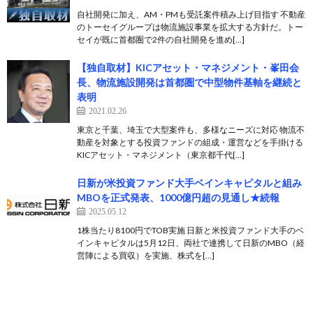
自社開発に加え、AM・PMも受託案件積み上げ目指す 不動産
のトーセイグループは物流施設事業を拡大する方針だ。トー
セイが既に首都圏で2件の自社開発を進め[…]
【独自取材】KICアセット・マネジメント・峯田会
長、物流施設開発は首都圏で中型物件基軸を継続と
表明
2021.02.26
東京と千葉、埼玉で大型案件も、多様なニーズに対応 物流不
動産を対象とする投資ファンドの組成・運営などを手掛ける
KICアセット・マネジメント（東京都千代[…]
日新が米投資ファンド大手ベインキャピタルと組み
MBOを正式発表、1000億円超の見通し★続報
2025.05.12
1株当たり8100円でTOB実施 日新と米投資ファンド大手のベ
インキャピタルは5月12日、両社で連携して日新のMBO（経
営陣による買収）を実施、株式を[…]