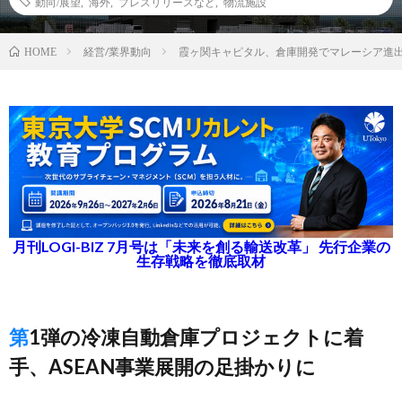
動向/展望
,
海外
,
プレスリリースなど
,
物流施設
経営/業界動向
霞ヶ関キャピタル、倉庫開発でマレーシア進
HOME
月刊LOGI-BIZ 7月号は「未来を創る輸送改革」 先行企業の
生存戦略を徹底取材
第1弾の冷凍自動倉庫プロジェクトに着
手、ASEAN事業展開の足掛かりに