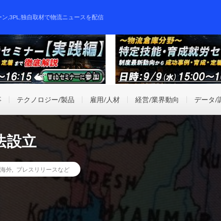
ーン,3PL,独自取材で物流ニュースを配信
事
テクノロジー/製品
雇用/人材
経営/業界動向
データ/
法設立
海外
,
プレスリリースなど