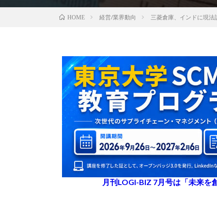
経営/業界動向
三菱倉庫、インドに現法
HOME
月刊LOGI-BIZ 7月号は「未