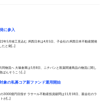
開発に参入
2年5月竣工見込む JR西日本は4月5日、子会社のJR西日本不動産開発
たと発[…]
共同物流へ 大塚倉庫は5月8日、ニチバンと医薬関連商品の物流に関し
ばんそうこう[…]
対象の私募コア新ファンド運用開始
の3000億円目指す ラサール不動産投資顧問は11月18日、親会社のラ
が[…]