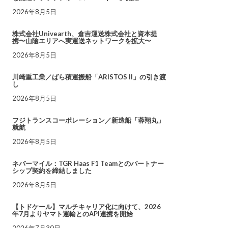
2026年8月5日
株式会社Univearth、倉吉運送株式会社と資本提
携〜山陰エリアへ実運送ネットワークを拡大〜
2026年8月5日
川崎重工業／ばら積運搬船「ARISTOS II」の引き渡
し
2026年8月5日
フジトランスコーポレーション／新造船「蓉翔丸」
就航
2026年8月5日
ネバーマイル：TGR Haas F1 Teamとのパートナー
シップ契約を締結しました
2026年8月5日
【トドケール】マルチキャリア化に向けて、2026
年7月よりヤマト運輸とのAPI連携を開始
2026年7月30日