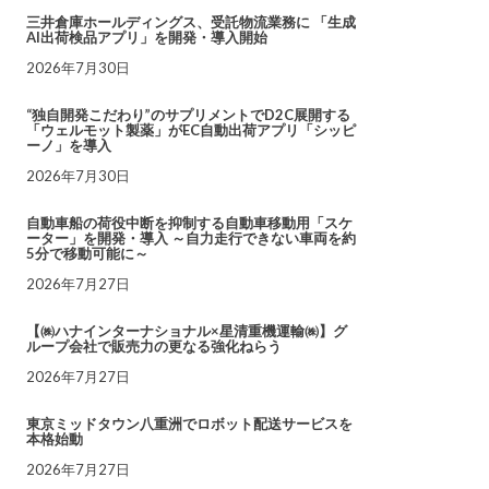
三井倉庫ホールディングス、受託物流業務に 「生成
AI出荷検品アプリ」を開発・導入開始
2026年7月30日
“独自開発こだわり”のサプリメントでD2C展開する
「ウェルモット製薬」がEC自動出荷アプリ「シッピ
ーノ」を導入
2026年7月30日
自動車船の荷役中断を抑制する自動車移動用「スケ
ーター」を開発・導入 ～自力走行できない車両を約
5分で移動可能に～
2026年7月27日
【㈱ハナインターナショナル×星清重機運輸㈱】グ
ループ会社で販売力の更なる強化ねらう
2026年7月27日
東京ミッドタウン八重洲でロボット配送サービスを
本格始動
2026年7月27日