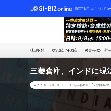
物流不動産,ロボット,ドロ
独自取材
物流施設/不動産
災害/事故/不祥
三菱倉庫、インドに現
2025.09.05 06:00:03
経営/業界動向
動向/展望
,