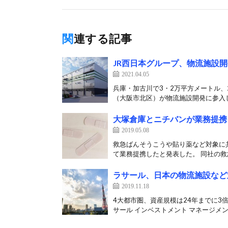
関連する記事
JR西日本グループ、物流施設
2021.04.05
兵庫・加古川で3・2万平方メートル、2
（大阪市北区）が物流施設開発に参入し
大塚倉庫とニチバンが業務提携
2019.05.08
救急ばんそうこうや貼り薬など対象に
て業務提携したと発表した。 同社の救急
ラサール、日本の物流施設など
2019.11.18
4大都市圏、資産規模は24年までに3倍
サール インベストメント マネージメント