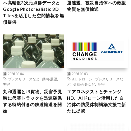
へ高精度3次元点群データと
運連盟、被災自治体への救援
Google Photorealistic 3D
物資を無償輸送
Tilesを活用した空間情報を無
償提供
2026.08.04
2026.08.03
プレスリリースなど
,
動向/展望
,
AI
,
ドローン
,
プレスリリースな
災害
ど
,
提携/合弁など
,
災害
丸和通運とJR貨物、災害予見
エアロネクストとチェンジ
時に代替トラックを迅速確保
HD、AIドローン活用した自
する特約付きの鉄道輸送を開
治体の防災体制構築支援で新
始
たに提携