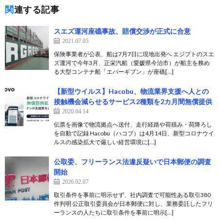
関連する記事
スエズ運河座礁事故、賠償交渉が正式に合意
2021.07.05
保険事業者が公表、船は7月7日に現地出発へ エジプトのスエ
ズ運河で今年3月、正栄汽船（愛媛県今治市）が船主を務め
る大型コンテナ船「エバーギブン」が座礁[…]
【新型ウイルス】Hacobu、物流業界支援へ人との
接触機会減らせるサービス2種類を2カ月間無償提供
2020.04.14
伝票を画像で物流拠点へ送付、走行経路や荷積み・荷降ろし
を自動で記録 Hacobu（ハコブ）は4月14日、新型コロナウイ
ルスの感染拡大で厳しい経営環境に[…]
公取委、フリーランス法違反疑いで日本郵便の調査
開始
2026.02.07
取引条件を事前に明示せず、社内調査で可能性ある取引380
件判明 公正取引委員会が日本郵便に対し、業務委託したフリ
ーランスの人たちに取引条件を事前に明示[…]