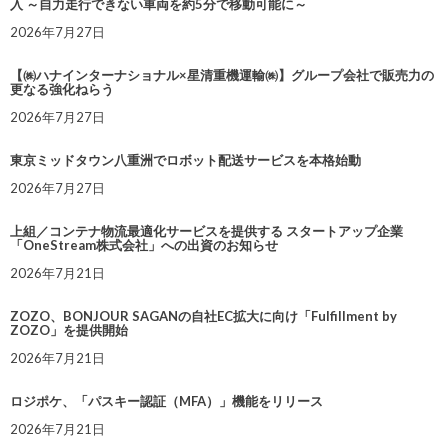
入 ～自力走行できない車両を約5分で移動可能に～
2026年7月27日
【㈱ハナインターナショナル×星清重機運輸㈱】グループ会社で販売力の
更なる強化ねらう
2026年7月27日
東京ミッドタウン八重洲でロボット配送サービスを本格始動
2026年7月27日
上組／コンテナ物流最適化サービスを提供する スタートアップ企業
「OneStream株式会社」への出資のお知らせ
2026年7月21日
ZOZO、BONJOUR SAGANの自社EC拡大に向け「Fulfillment by
ZOZO」を提供開始
2026年7月21日
ロジポケ、「パスキー認証（MFA）」機能をリリース
2026年7月21日