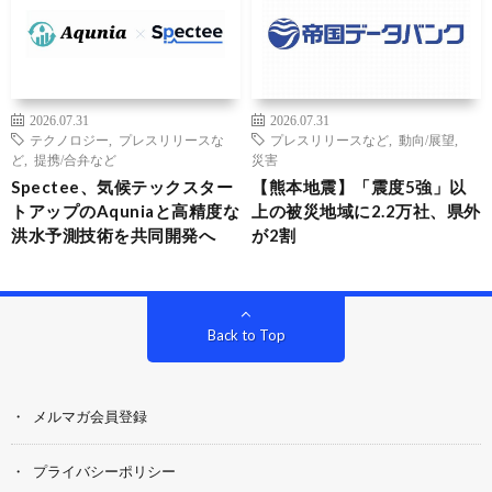
2026.07.31
2026.07.31
テクノロジー
,
プレスリリースな
プレスリリースなど
,
動向/展望
,
ど
,
提携/合弁など
災害
Spectee、気候テックスター
【熊本地震】「震度5強」以
トアップのAquniaと高精度な
上の被災地域に2.2万社、県外
洪水予測技術を共同開発へ
が2割
Back to Top
メルマガ会員登録
プライバシーポリシー