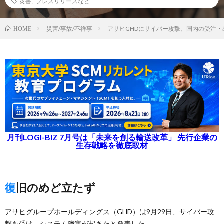
災害
,
プレスリリースなど
災害/事故/不祥事
アサヒGHDにサイバー攻撃、国内の受注
HOME
月刊LOGI-BIZ 7月号は「未来を創る輸送改革」 先行企業の
生存戦略を徹底取材
復旧のめど立たず
アサヒグループホールディングス（GHD）は9月29日、サイバー攻
撃を受け、システム障害が起きたと発表した。