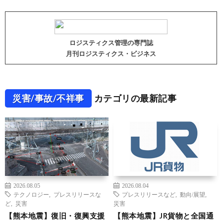
ロジスティクス管理の専門誌
月刊ロジスティクス・ビジネス
災害/事故/不祥事
カテゴリの最新記事
2026.08.05
2026.08.04
テクノロジー
,
プレスリリースな
プレスリリースなど
,
動向/展望
,
ど
,
災害
災害
【熊本地震】復旧・復興支援
【熊本地震】JR貨物と全国通