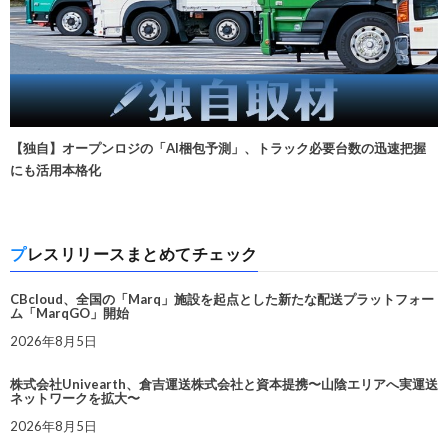
【独自】オープンロジの「AI梱包予測」、トラック必要台数の迅速把握
にも活用本格化
プレスリリースまとめてチェック
CBcloud、全国の「Marq」施設を起点とした新たな配送プラットフォー
ム「MarqGO」開始
2026年8月5日
株式会社Univearth、倉吉運送株式会社と資本提携〜山陰エリアへ実運送
ネットワークを拡大〜
2026年8月5日