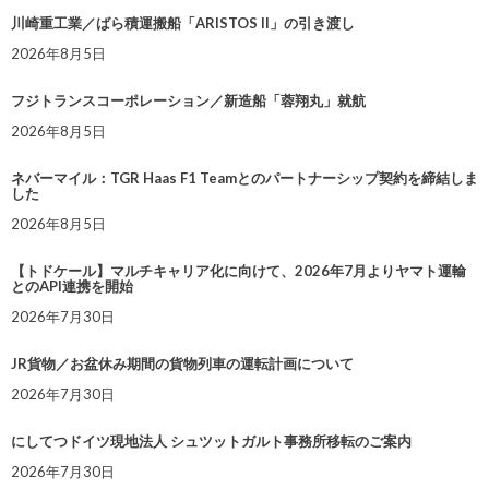
川崎重工業／ばら積運搬船「ARISTOS II」の引き渡し
2026年8月5日
フジトランスコーポレーション／新造船「蓉翔丸」就航
2026年8月5日
ネバーマイル：TGR Haas F1 Teamとのパートナーシップ契約を締結しま
した
2026年8月5日
【トドケール】マルチキャリア化に向けて、2026年7月よりヤマト運輸
とのAPI連携を開始
2026年7月30日
JR貨物／お盆休み期間の貨物列車の運転計画について
2026年7月30日
にしてつドイツ現地法人 シュツットガルト事務所移転のご案内
2026年7月30日