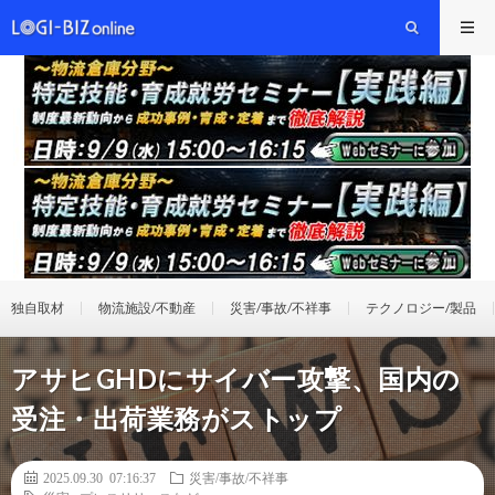
独自取材
物流施設/不動産
災害/事故/不祥事
テクノロジー/製品
アサヒGHDにサイバー攻撃、国内の
受注・出荷業務がストップ
2025.09.30 07:16:37
災害/事故/不祥事