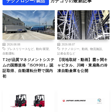
テクノロジー/製品
カテゴリの最新記事
2026.08.08
2026.08.07
プレスリリースなど
,
動向/展望
,
テクノロジー
,
動画
,
物流施設
,
自動運転
記者会見など
T2が品質マネジメントシステ
【現地取材・動画】霞ヶ関キ
ムの国際規格「ISO9001」認
ャピタル、川崎・東扇島の冷
証取得、自動運転分野で国内
凍自動倉庫を公開
初