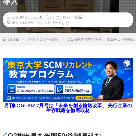
導入
2025.09.30 17:23:35
テクノロジー/製品
テクノロジー
,
プレスリリースなど
テクノロジー/製品
JALが国内航空会社初、資源をより有効
HOME
月刊LOGI-BIZ 7月号は「未来を創る輸送改革」 先行企業の
生存戦略を徹底取材
CO2排出量を年間50t削減見込む