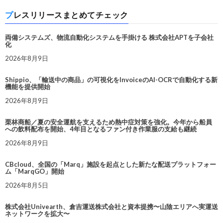
プレスリリースまとめてチェック
両備システムズ、物流自動化システムを手掛ける 株式会社APTを子会社
化
2026年8月9日
Shippio、「輸送中の商品」の可視化をInvoiceのAI-OCRで自動化する新
機能を提供開始
2026年8月9日
栗林商船／夏の安全運航を支えるため熱中症対策を強化。今年から船員
への飲料配布を開始、4年目となるファン付き作業服の支給も継続
2026年8月9日
CBcloud、全国の「Marq」施設を起点とした新たな配送プラットフォー
ム「MarqGO」開始
2026年8月5日
株式会社Univearth、倉吉運送株式会社と資本提携〜山陰エリアへ実運送
ネットワークを拡大〜