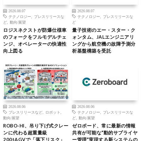
2026.08.07
2026.08.07
テクノロジー
,
プレスリリースな
テクノロジー
,
プレスリリースな
ど
,
動向/展望
ど
ロジスネクストが防爆仕様車
量子技術のエー・スター・ク
のフォークをフルモデルチェ
ォンタム、JALエンジニアリ
ンジ、オペレーターの快適性
ングから航空機の故障予測分
向上図る
析基盤構築を受託
2026.08.06
2026.08.06
プレスリリースなど
,
ロボット
,
テクノロジー
,
プレスリリースな
動向/展望
ど
,
動向/展望
ROBO-HI、吊り下げ式クレー
ゼロボード、常に最新の情報
ンに代わる超重量級
共有が可能な“動的サプライヤ
200tAGVで「落下リスク」
ー管理”実現する新システムの