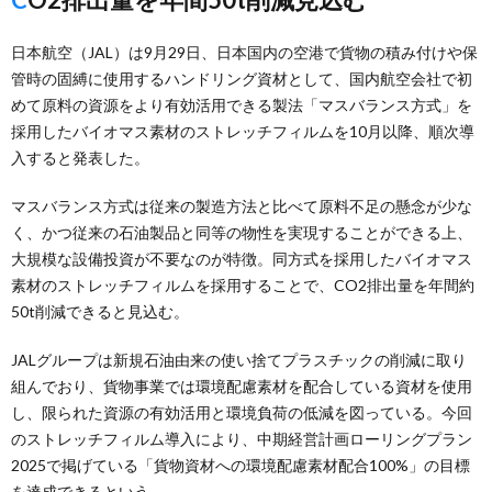
日本航空（JAL）は9月29日、日本国内の空港で貨物の積み付けや保
管時の固縛に使用するハンドリング資材として、国内航空会社で初
めて原料の資源をより有効活用できる製法「マスバランス方式」を
採用したバイオマス素材のストレッチフィルムを10月以降、順次導
入すると発表した。
マスバランス方式は従来の製造方法と比べて原料不足の懸念が少な
く、かつ従来の石油製品と同等の物性を実現することができる上、
大規模な設備投資が不要なのが特徴。同方式を採用したバイオマス
素材のストレッチフィルムを採用することで、CO2排出量を年間約
50t削減できると見込む。
JALグループは新規石油由来の使い捨てプラスチックの削減に取り
組んでおり、貨物事業では環境配慮素材を配合している資材を使用
し、限られた資源の有効活用と環境負荷の低減を図っている。今回
のストレッチフィルム導入により、中期経営計画ローリングプラン
2025で掲げている「貨物資材への環境配慮素材配合100%」の目標
を達成できるという。