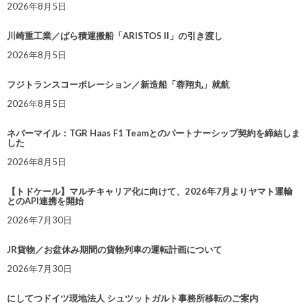
2026年8月5日
川崎重工業／ばら積運搬船「ARISTOS II」の引き渡し
2026年8月5日
フジトランスコーポレーション／新造船「蓉翔丸」就航
2026年8月5日
ネバーマイル：TGR Haas F1 Teamとのパートナーシップ契約を締結しま
した
2026年8月5日
【トドケール】マルチキャリア化に向けて、2026年7月よりヤマト運輸
とのAPI連携を開始
2026年7月30日
JR貨物／お盆休み期間の貨物列車の運転計画について
2026年7月30日
にしてつドイツ現地法人 シュツットガルト事務所移転のご案内