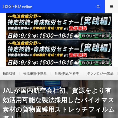
独自取材
物流施設/不動産
災害/事故/不祥事
テクノロジー/製品
JALが国内航空会社初、資源をより有
効活用可能な製法採用したバイオマス
素材の貨物固縛用ストレッチフィルム