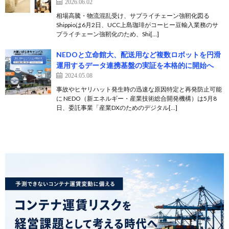
2026.06.02
相場高騰・物流混乱受け、サプライチェーン強靭化図る
Shippioは6月2日、UCC上島珈琲がコーヒー豆輸入業務のサ
プライチェーン強靭化のため、Shi[…]
NEDOと立命館大、配送用など複数ロボットを円滑
運用するデータ連携基盤の実証を本格的に開始へ
2024.05.08
事故やヒヤリハット発生時の迅速な原因特定と再発防止可能
に NEDO（新エネルギー・産業技術総合開発機構）は5月8
日、委託事業「産業DXのためのデジタル[…]