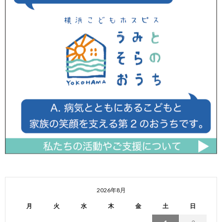
2026年8月
月
火
水
木
金
土
日