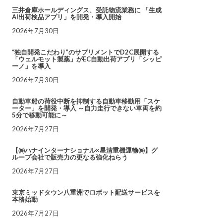
三井倉庫ホールディングス、受託物流業務に 「生成
AI出荷検品アプリ」を開発・導入開始
2026年7月30日
“独自開発こだわり”のサプリメントでD2C展開する
「ウェルモット製薬」がEC自動出荷アプリ「シッピ
ーノ」を導入
2026年7月30日
自動車船の荷役中断を抑制する自動車移動用「スケ
ーター」を開発・導入 ～自力走行できない車両を約
5分で移動可能に～
2026年7月27日
【㈱ハナインターナショナル×星清重機運輸㈱】グ
ループ会社で販売力の更なる強化ねらう
2026年7月27日
東京ミッドタウン八重洲でロボット配送サービスを
本格始動
2026年7月27日