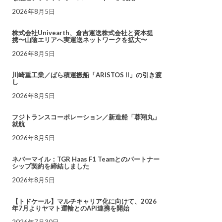
2026年8月5日
株式会社Univearth、倉吉運送株式会社と資本提
携〜山陰エリアへ実運送ネットワークを拡大〜
2026年8月5日
川崎重工業／ばら積運搬船「ARISTOS II」の引き渡
し
2026年8月5日
フジトランスコーポレーション／新造船「蓉翔丸」
就航
2026年8月5日
ネバーマイル：TGR Haas F1 Teamとのパートナー
シップ契約を締結しました
2026年8月5日
【トドケール】マルチキャリア化に向けて、2026
年7月よりヤマト運輸とのAPI連携を開始
2026年7月30日