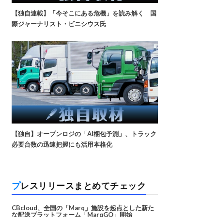
【独自連載】「今そこにある危機」を読み解く 国
際ジャーナリスト・ビニシウス氏
【独自】オープンロジの「AI梱包予測」、トラック
必要台数の迅速把握にも活用本格化
プレスリリースまとめてチェック
CBcloud、全国の「Marq」施設を起点とした新た
な配送プラットフォーム「MarqGO」開始