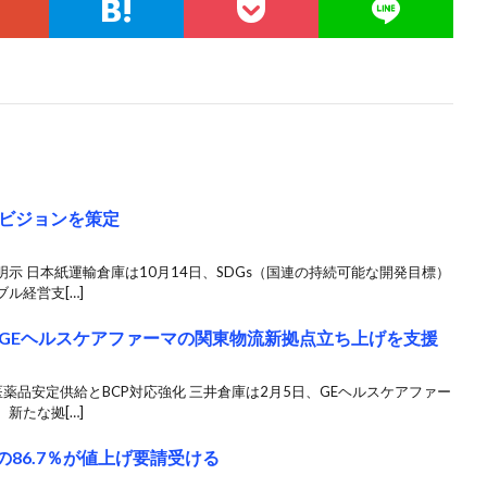
ビジョンを策定
示 日本紙運輸倉庫は10月14日、SDGs（国連の持続可能な開発目標）
ル経営支[…]
GEヘルスケアファーマの関東物流新拠点立ち上げを支援
薬品安定供給とBCP対応強化 三井倉庫は2月5日、GEヘルスケアファー
新たな拠[…]
の86.7％が値上げ要請受ける