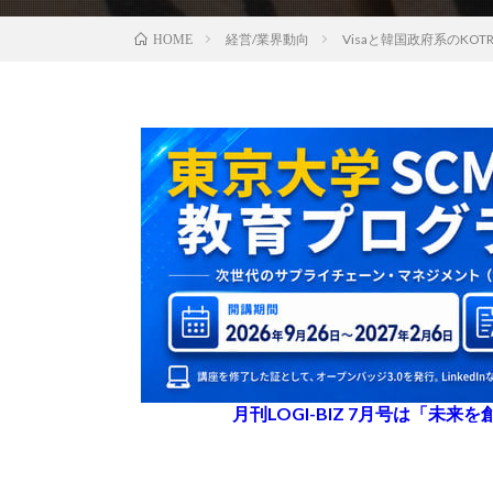
経営/業界動向
Visaと韓国政府系のK
HOME
月刊LOGI-BIZ 7月号は「未