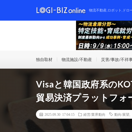
物流不動産,ロボット,ドロ
独自取材
物流施設/不動産
災害/事故/不祥
Visaと韓国政府系のK
貿易決済プラットフォ
2025.09.30 17:04:15
経営/業界動向
動向/展望
,