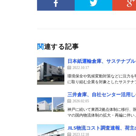
関連する記事
日本紙運輸倉庫、サステナブル
2022.10.17
環境保全や気候変動対策などに注力を明
に取り組む企業を対象としたサステナブ
三井倉庫、自社センター活用し
2026.02.05
神戸に続いて東西2拠点体制に移行、医
マの国内物流体制の拡大・再編に伴い、
JILS物流コスト調査速報、荷主
2023.12.18