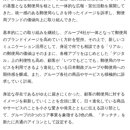
の基盤となる郵便局を核とした一体的な広報・宣伝活動を展開して
きた。統一感のある郵便局らしさを持ったイメージを訴求し、郵便
局ブランドの価値向上に取り組んできた。
基本的にこの取り組みを継続し、グループ4社が一体となって郵便局
のブランドイメージを高めていく方針を堅持。その上で、新しいコ
ミュニケーション活用として、身近で何でも相談できる「リアル」
の郵便局の価値はそのままに、各種アプリをはじめとした「デジタ
ル」上の利便性も高め、顧客が「いつでもどこでも」郵便局のサー
ビスを利用できるよう進化している日本郵政グループや郵便局への
期待感を醸成。また、グループ各社の商品やサービスも積極的に訴
求していく計画。
身近な存在であるがゆえに届きにくかった、顧客の郵便局に対する
イメージを刷新していくことを念頭に置く。日々進化している商品
やサービスのことを小さな驚きや発見とともに伝える語り部とし
て、グループの3つのコア事業を象徴する3色の鳥、「チッチチ」を
新たに共通のアイコンとして設定する。