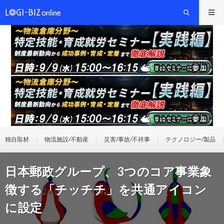
独自取材
物流施設/不動産
災害/事故/不祥事
テクノロジー/製品
日本郵政グループ、3つのコア事業象
徴する「チッチチ」を共通アイコン
に設定