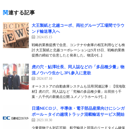
関連する記事
大王製紙と北越コーポ、両社グループ工場間でラウ
ンド輸送導入へ
2024.05.15
戦略的業務提携で合意、コンテナや倉庫の相互利用なども検
討 大王製紙と北越コーポレーションは5月15日、戦略的業務
提携の締結で合意したと発表した。物流や[…]
虎の穴・鮎澤社長、同人誌などの「多品種少量」物
流ノウハウ生かし3PL参入に意欲
2024.07.10
オートストアの自動倉庫システムも活用 関連記事：【現地取
材】虎の穴、同人誌など「究極の多品種少量」出荷担う千
葉・八千代の新拠点公開 ユメノソラホールデ[…]
日通NECロジ、半導体・電子部品産業向けにシンガ
ポール～タイの越境トラック混載輸送サービス開始
2023.10.30
少量貨物でも対応可能、航空輸送と同等のリードタイム確保