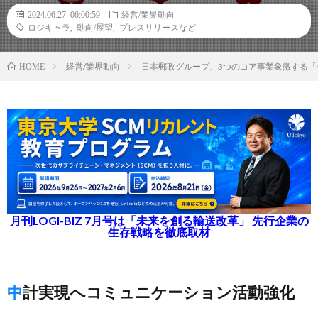
2024.06.27 06:00:59
経営/業界動向
ロジキャラ
,
動向/展望
,
プレスリリースなど
経営/業界動向
日本郵政グループ、3つのコア事業象徴する
HOME
月刊LOGI-BIZ 7月号は「未来を創る輸送改革」 先行企業の
生存戦略を徹底取材
中計実現へコミュニケーション活動強化