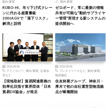
動向/展望
ど
,
動向/展望
ROBO-HI、吊り下げ式クレー
ゼロボード、常に最新の情報
ンに代わる超重量級
共有が可能な“動的サプライヤ
200tAGVで「落下リスク」
ー管理”実現する新システムの
解消と説明
提供開始へ
2026.08.06
2026.08.06
テクノロジー
,
動向/展望
,
記者会
プレスリリースなど
,
動向/展望
,
見など
物流施設
【現地取材】貿易関連業務の
住友林業グループ、神奈川・
効率化目指す業界団体「日本
厚木で初の自社運営型物流拠
貿易DX協会」が発足
点が稼働開始