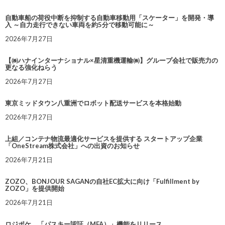
自動車船の荷役中断を抑制する自動車移動用「スケーター」を開発・導
入 ～自力走行できない車両を約5分で移動可能に～
2026年7月27日
【㈱ハナインターナショナル×星清重機運輸㈱】グループ会社で販売力の
更なる強化ねらう
2026年7月27日
東京ミッドタウン八重洲でロボット配送サービスを本格始動
2026年7月27日
上組／コンテナ物流最適化サービスを提供する スタートアップ企業
「OneStream株式会社」への出資のお知らせ
2026年7月21日
ZOZO、BONJOUR SAGANの自社EC拡大に向け「Fulfillment by
ZOZO」を提供開始
2026年7月21日
ロジポケ、「パスキー認証（MFA）」機能をリリース