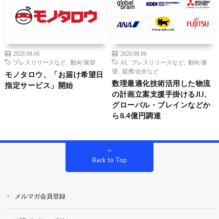
2026.08.06
2026.08.06
プレスリリースなど
,
動向/展望
AI
,
プレスリリースなど
,
動向/展
望
,
提携/合弁など
モノタロウ、「お届け希望日
数理最適化技術活用した物流
指定サービス」開始
の計画立案支援手掛けるJIJ、
グローバル・ブレインなどか
ら8.4億円調達
Back to Top
メルマガ会員登録