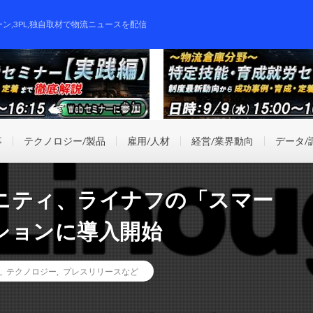
ーン,3PL,独自取材で物流ニュースを配信
事
テクノロジー/製品
雇用/人材
経営/業界動向
データ/
ニティ、ライナフの「スマー
ションに導入開始
,
テクノロジー
,
プレスリリースなど