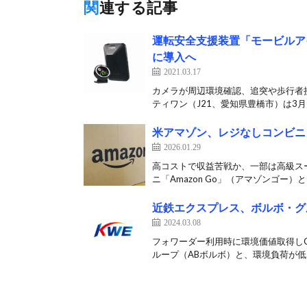
関連する記事
運転安全支援装置「モービルア
に導入へ
2021.03.17
カメラが周辺環境確認、追突や歩行者
ティワン（J21、愛知県豊橋市）は3月1
米アマゾン、レジなしコンビニ
2026.01.29
高コストで収益苦戦か、一部は高級スー
ニ「Amazon Go」（アマゾンゴー）と
近鉄エクスプレス、ボルボ・グ
2024.03.08
フォワーダー利用時に環境価値取得しC
ループ（ABボルボ）と、環境負荷が低い