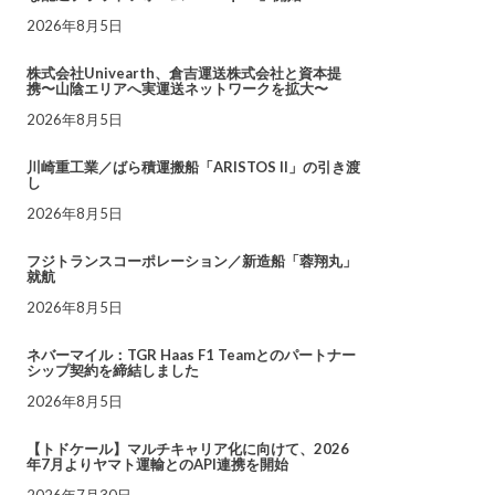
2026年8月5日
株式会社Univearth、倉吉運送株式会社と資本提
携〜山陰エリアへ実運送ネットワークを拡大〜
2026年8月5日
川崎重工業／ばら積運搬船「ARISTOS II」の引き渡
し
2026年8月5日
フジトランスコーポレーション／新造船「蓉翔丸」
就航
2026年8月5日
ネバーマイル：TGR Haas F1 Teamとのパートナー
シップ契約を締結しました
2026年8月5日
【トドケール】マルチキャリア化に向けて、2026
年7月よりヤマト運輸とのAPI連携を開始
2026年7月30日