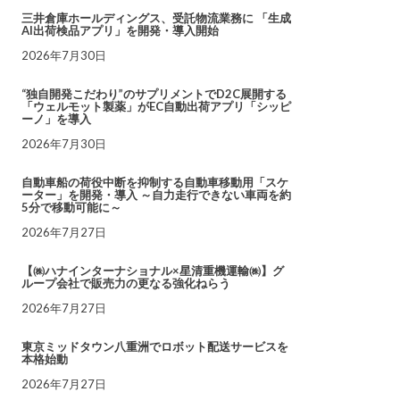
三井倉庫ホールディングス、受託物流業務に 「生成
AI出荷検品アプリ」を開発・導入開始
2026年7月30日
“独自開発こだわり”のサプリメントでD2C展開する
「ウェルモット製薬」がEC自動出荷アプリ「シッピ
ーノ」を導入
2026年7月30日
自動車船の荷役中断を抑制する自動車移動用「スケ
ーター」を開発・導入 ～自力走行できない車両を約
5分で移動可能に～
2026年7月27日
【㈱ハナインターナショナル×星清重機運輸㈱】グ
ループ会社で販売力の更なる強化ねらう
2026年7月27日
東京ミッドタウン八重洲でロボット配送サービスを
本格始動
2026年7月27日