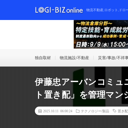
物流不動産,ロボット,ドロ
独自取材
物流施設/不動産
災害/事故/不祥
伊藤忠アーバンコミュ
ト置き配」を管理マン
2025.10.11 06:00:24
テクノロジー/製品
置き配