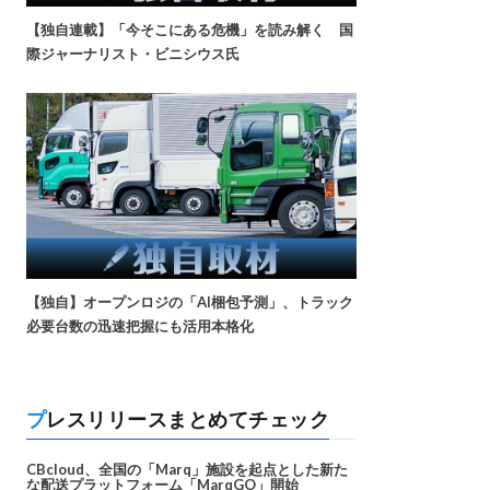
【独自連載】「今そこにある危機」を読み解く 国
際ジャーナリスト・ビニシウス氏
【独自】オープンロジの「AI梱包予測」、トラック
必要台数の迅速把握にも活用本格化
プレスリリースまとめてチェック
CBcloud、全国の「Marq」施設を起点とした新た
な配送プラットフォーム「MarqGO」開始