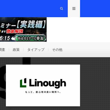
調査
政策
タイアップ
その他