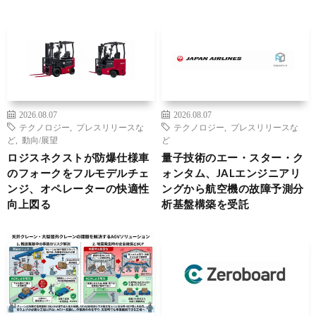
2026.08.07
2026.08.07
テクノロジー
,
プレスリリースな
テクノロジー
,
プレスリリースな
ど
,
動向/展望
ど
ロジスネクストが防爆仕様車
量子技術のエー・スター・ク
のフォークをフルモデルチェ
ォンタム、JALエンジニアリ
ンジ、オペレーターの快適性
ングから航空機の故障予測分
向上図る
析基盤構築を受託