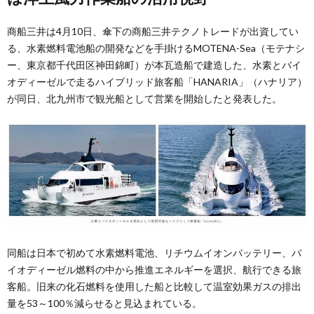
商船三井は4月10日、傘下の商船三井テクノトレードが出資してい
る、水素燃料電池船の開発などを手掛けるMOTENA-Sea（モテナシ
ー、東京都千代田区神田錦町）が本瓦造船で建造した、水素とバイ
オディーゼルで走るハイブリッド旅客船「HANARIA」（ハナリア）
が同日、北九州市で観光船として営業を開始したと発表した。
同船は日本で初めて水素燃料電池、リチウムイオンバッテリー、バ
イオディーゼル燃料の中から推進エネルギーを選択、航行できる旅
客船。旧来の化石燃料を使用した船と比較して温室効果ガスの排出
量を53～100％減らせると見込まれている。