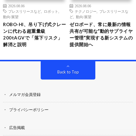
2026.08.06
2026.08.06
プレスリリースなど
,
ロボット
,
テクノロジー
,
プレスリリースな
動向/展望
ど
,
動向/展望
ROBO-HI、吊り下げ式クレー
ゼロボード、常に最新の情報
ンに代わる超重量級
共有が可能な“動的サプライヤ
200tAGVで「落下リスク」
ー管理”実現する新システムの
解消と説明
提供開始へ
Back to Top
メルマガ会員登録
プライバシーポリシー
広告掲載