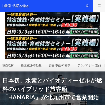
独自取材
物流施設/不動産
災害/事故/不祥事
テクノロジー/製品
日本初、水素とバイオディーゼルが燃
料のハイブリッド旅客船
「HANARIA」が北九州市で営業開始