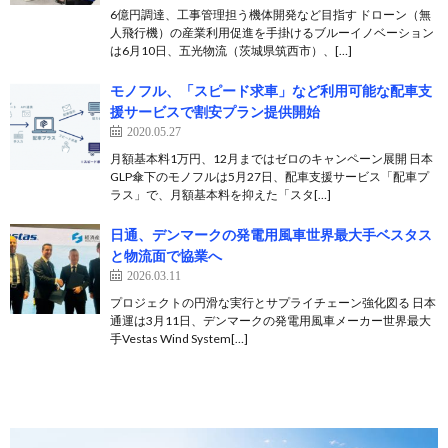
6億円調達、工事管理担う機体開発など目指す ドローン（無
人飛行機）の産業利用促進を手掛けるブルーイノベーション
は6月10日、五光物流（茨城県筑西市）、[…]
モノフル、「スピード求車」など利用可能な配車支
援サービスで割安プラン提供開始
2020.05.27
月額基本料1万円、12月まではゼロのキャンペーン展開 日本
GLP傘下のモノフルは5月27日、配車支援サービス「配車プ
ラス」で、月額基本料を抑えた「スタ[…]
日通、デンマークの発電用風車世界最大手ベスタス
と物流面で協業へ
2026.03.11
プロジェクトの円滑な実行とサプライチェーン強化図る 日本
通運は3月11日、デンマークの発電用風車メーカー世界最大
手Vestas Wind System[…]