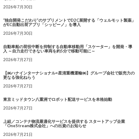
2026年7月30日
“独自開発こだわり”のサプリメントでD2C展開する「ウェルモット製薬」
がEC自動出荷アプリ「シッピーノ」を導入
2026年7月30日
自動車船の荷役中断を抑制する自動車移動用「スケーター」を開発・導
入 ～自力走行できない車両を約5分で移動可能に～
2026年7月27日
【㈱ハナインターナショナル×星清重機運輸㈱】グループ会社で販売力の
更なる強化ねらう
2026年7月27日
東京ミッドタウン八重洲でロボット配送サービスを本格始動
2026年7月27日
上組／コンテナ物流最適化サービスを提供する スタートアップ企業
「OneStream株式会社」への出資のお知らせ
2026年7月21日