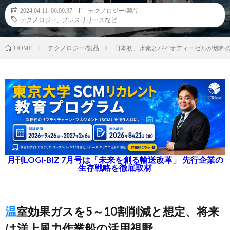
2024.04.11 06:00:37
テクノロジー/製品
テクノロジー
,
プレスリリースなど
テクノロジー/製品
日本初、水素とバイオディーゼルが燃料の
HOME
月刊LOGI-BIZ 7月号は「未来を創る輸送改革」 先行企業の
生存戦略を徹底取材
温室効果ガスを5～10割削減と想定、将来
は洋上風力作業船の活用視野