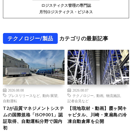
ロジスティクス管理の専門誌
月刊ロジスティクス・ビジネス
テクノロジー/製品
カテゴリの最新記事
2026.08.08
2026.08.07
プレスリリースなど
,
動向/展望
,
テクノロジー
,
動画
,
物流施設
,
自動運転
記者会見など
T2が品質マネジメントシステ
【現地取材・動画】霞ヶ関キ
ムの国際規格「ISO9001」認
ャピタル、川崎・東扇島の冷
証取得、自動運転分野で国内
凍自動倉庫を公開
初