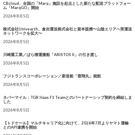
CBcloud、全国の「Marq」施設を起点とした新たな配送プラットフォー
ム「MarqGO」開始
2026年8月5日
株式会社Univearth、倉吉運送株式会社と資本提携〜山陰エリアへ実運送
ネットワークを拡大〜
2026年8月5日
川崎重工業／ばら積運搬船「ARISTOS II」の引き渡し
2026年8月5日
フジトランスコーポレーション／新造船「蓉翔丸」就航
2026年8月5日
ネバーマイル：TGR Haas F1 Teamとのパートナーシップ契約を締結しま
した
2026年8月5日
【トドケール】マルチキャリア化に向けて、2026年7月よりヤマト運輸
とのAPI連携を開始