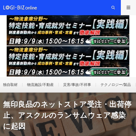
独自取材
物流施設/不動産
災害/事故/不祥事
テクノロジー/製品
無印良品のネットストア受注・出荷停
止、アスクルのランサムウェア感染
に起因