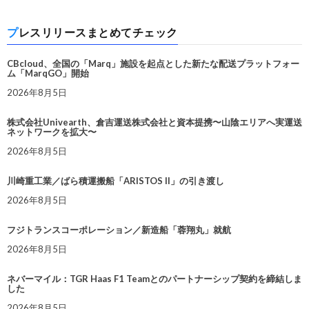
プレスリリースまとめてチェック
CBcloud、全国の「Marq」施設を起点とした新たな配送プラットフォー
ム「MarqGO」開始
2026年8月5日
株式会社Univearth、倉吉運送株式会社と資本提携〜山陰エリアへ実運送
ネットワークを拡大〜
2026年8月5日
川崎重工業／ばら積運搬船「ARISTOS II」の引き渡し
2026年8月5日
フジトランスコーポレーション／新造船「蓉翔丸」就航
2026年8月5日
ネバーマイル：TGR Haas F1 Teamとのパートナーシップ契約を締結しま
した
2026年8月5日