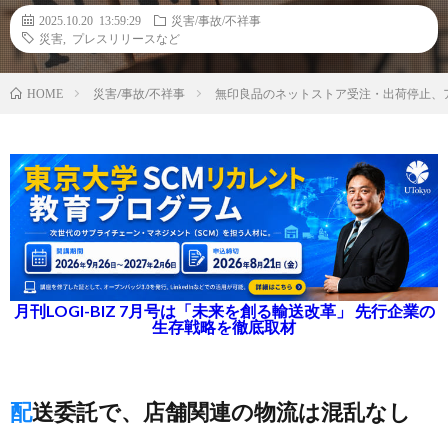
2025.10.20 13:59:29
災害/事故/不祥事
災害
,
プレスリリースなど
災害/事故/不祥事
無印良品のネットストア受注・出荷停止、
HOME
月刊LOGI-BIZ 7月号は「未来を創る輸送改革」 先行企業の
生存戦略を徹底取材
配送委託で、店舗関連の物流は混乱なし