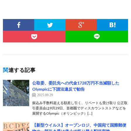
関連する記事
公取委、委託先への代金1728万円不当減額した
Olympicに下請法違反で勧告
2025.09.29
振込み手数料超える額差し引く、リベートも受け取り 公正取
引委員会は9月29日、首都圏でディスカウントストアなどを
展開するOlympic（オリンピック）[…]
【新型ウイルス】オープンロジ、中国宛て国際郵便