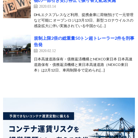
物の一部引き受け停止で振り替え配送実施
2020.03.14
DHLエクスプレスなど利用、提携倉庫に荷物預けて一元管理
など可能に オープンロジは3月13日、新型コロナウイルスの
感染拡大に伴い実施されている中国から[…]
規制上限2倍の総重量50トン超トレーラー2件を刑事
告発
2020.02.12
日本高速道路保有・債務返済機構とNEXCO東日本 日本高速
道路保有・債務返済機構と東日本高速道路（NEXCO東日
本）は2月12日、車両制限令で定められ[…]