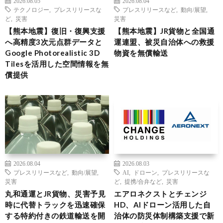
2026.08.05
2026.08.04
テクノロジー
,
プレスリリースな
プレスリリースなど
,
動向/展望
,
ど
,
災害
災害
【熊本地震】復旧・復興支援
【熊本地震】JR貨物と全国通
へ高精度3次元点群データと
運連盟、被災自治体への救援
Google Photorealistic 3D
物資を無償輸送
Tilesを活用した空間情報を無
償提供
2026.08.04
2026.08.03
プレスリリースなど
,
動向/展望
,
AI
,
ドローン
,
プレスリリースな
災害
ど
,
提携/合弁など
,
災害
丸和通運とJR貨物、災害予見
エアロネクストとチェンジ
時に代替トラックを迅速確保
HD、AIドローン活用した自
する特約付きの鉄道輸送を開
治体の防災体制構築支援で新