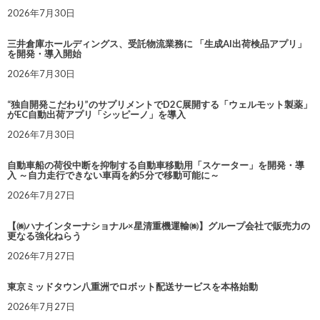
2026年7月30日
三井倉庫ホールディングス、受託物流業務に 「生成AI出荷検品アプリ」
を開発・導入開始
2026年7月30日
“独自開発こだわり”のサプリメントでD2C展開する「ウェルモット製薬」
がEC自動出荷アプリ「シッピーノ」を導入
2026年7月30日
自動車船の荷役中断を抑制する自動車移動用「スケーター」を開発・導
入 ～自力走行できない車両を約5分で移動可能に～
2026年7月27日
【㈱ハナインターナショナル×星清重機運輸㈱】グループ会社で販売力の
更なる強化ねらう
2026年7月27日
東京ミッドタウン八重洲でロボット配送サービスを本格始動
2026年7月27日