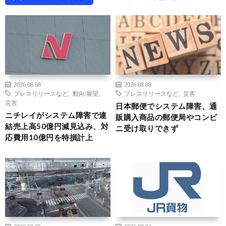
2026.08.08
2026.08.08
プレスリリースなど
,
動向/展望
,
プレスリリースなど
,
災害
災害
日本郵便でシステム障害、通
ニチレイがシステム障害で連
販購入商品の郵便局やコンビ
結売上高50億円減見込み、対
ニ受け取りできず
応費用10億円を特損計上