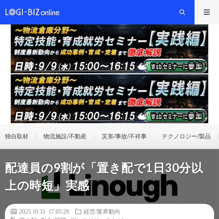
独自取材
物流施設/不動産
災害/事故/不祥事
テクノロジー/製品
配達員の9割が「置き配で1日30分以
上の時短」実感
2025.10.31 17:05:29
経営/業界動向