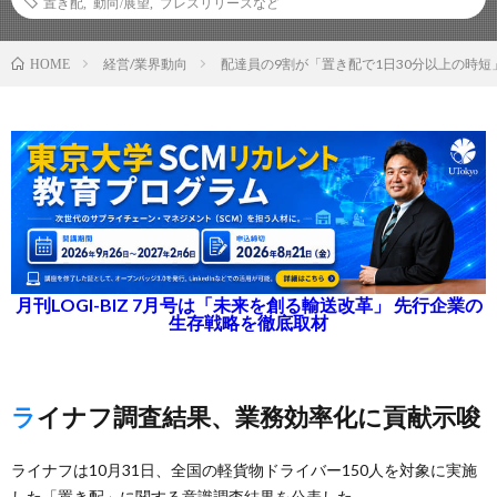
置き配
,
動向/展望
,
プレスリリースなど
経営/業界動向
配達員の9割が「置き配で1日30分以上の時短
HOME
月刊LOGI-BIZ 7月号は「未来を創る輸送改革」 先行企業の
生存戦略を徹底取材
ライナフ調査結果、業務効率化に貢献示唆
ライナフは10月31日、全国の軽貨物ドライバー150人を対象に実施
した「置き配」に関する意識調査結果を公表した。