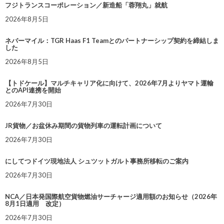
フジトランスコーポレーション／新造船「蓉翔丸」就航
2026年8月5日
ネバーマイル：TGR Haas F1 Teamとのパートナーシップ契約を締結しま
した
2026年8月5日
【トドケール】マルチキャリア化に向けて、2026年7月よりヤマト運輸
とのAPI連携を開始
2026年7月30日
JR貨物／お盆休み期間の貨物列車の運転計画について
2026年7月30日
にしてつドイツ現地法人 シュツットガルト事務所移転のご案内
2026年7月30日
NCA／日本発国際航空貨物燃油サーチャージ適用額のお知らせ（2026年
8月1日適用 改定）
2026年7月30日