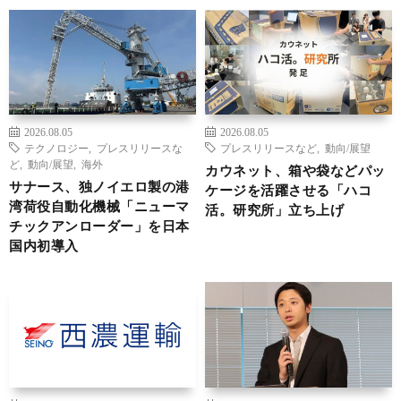
2026.08.05
2026.08.05
テクノロジー
,
プレスリリースな
プレスリリースなど
,
動向/展望
ど
,
動向/展望
,
海外
カウネット、箱や袋などパッ
サナース、独ノイエロ製の港
ケージを活躍させる「ハコ
湾荷役自動化機械「ニューマ
活。研究所」立ち上げ
チックアンローダー」を日本
国内初導入