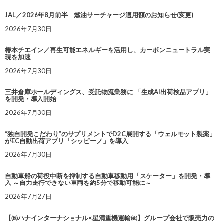
JAL／2026年8月前半 燃油サーチャージ適用額のお知らせ(変更)
2026年7月30日
椿本チエイン／再生可能エネルギーを活用し、カーボンニュートラル実
現を加速
2026年7月30日
三井倉庫ホールディングス、受託物流業務に 「生成AI出荷検品アプリ」
を開発・導入開始
2026年7月30日
“独自開発こだわり”のサプリメントでD2C展開する「ウェルモット製薬」
がEC自動出荷アプリ「シッピーノ」を導入
2026年7月30日
自動車船の荷役中断を抑制する自動車移動用「スケーター」を開発・導
入 ～自力走行できない車両を約5分で移動可能に～
2026年7月27日
【㈱ハナインターナショナル×星清重機運輸㈱】グループ会社で販売力の