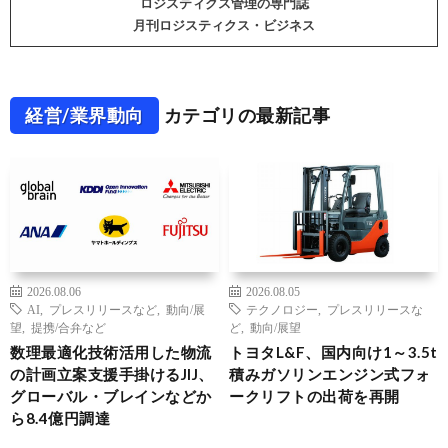
ロジスティクス管理の専門誌
月刊ロジスティクス・ビジネス
経営/業界動向
カテゴリの最新記事
2026.08.06
2026.08.05
AI
,
プレスリリースなど
,
動向/展
テクノロジー
,
プレスリリースな
望
,
提携/合弁など
ど
,
動向/展望
数理最適化技術活用した物流
トヨタL&F、国内向け1～3.5t
の計画立案支援手掛けるJIJ、
積みガソリンエンジン式フォ
グローバル・ブレインなどか
ークリフトの出荷を再開
ら8.4億円調達