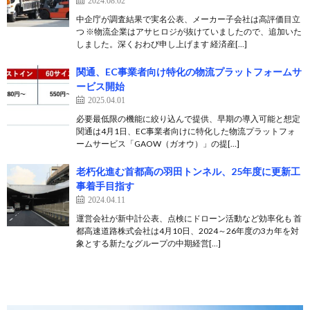
2024.08.02
中企庁が調査結果で実名公表、メーカー子会社は高評価目立
つ ※物流企業はアサヒロジが抜けていましたので、追加いた
しました。深くおわび申し上げます 経済産[…]
関通、EC事業者向け特化の物流プラットフォームサ
ービス開始
2025.04.01
必要最低限の機能に絞り込んで提供、早期の導入可能と想定
関通は4月1日、EC事業者向けに特化した物流プラットフォ
ームサービス「GAOW（ガオウ）」の提[…]
老朽化進む首都高の羽田トンネル、25年度に更新工
事着手目指す
2024.04.11
運営会社が新中計公表、点検にドローン活動など効率化も 首
都高速道路株式会社は4月10日、2024～26年度の3カ年を対
象とする新たなグループの中期経営[…]