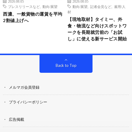
2026.08.05
2026.08.05
プレスリリースなど
,
動向/展望
動向/展望
,
記者会見など
,
雇用/人
材
西濃、一般貨物の運賃を平均
【現地取材】タイミー、外
2割値上げへ
食・物流など向けスポットワ
ークを長期就労前の「お試
し」に使える新サービス開始
Back to Top
メルマガ会員登録
プライバシーポリシー
広告掲載