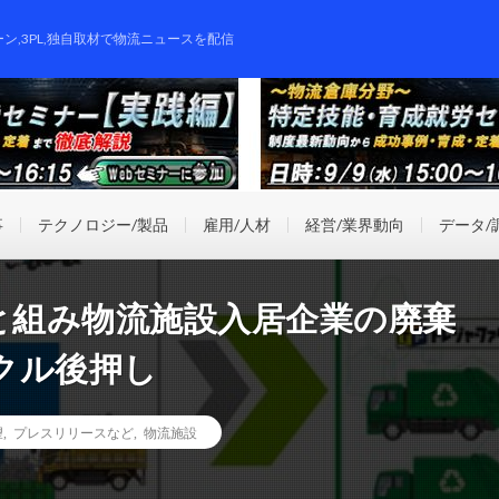
ーン,3PL,独自取材で物流ニュースを配信
事
テクノロジー/製品
雇用/人材
経営/業界動向
データ/
と組み物流施設入居企業の廃棄
クル後押し
望
,
プレスリリースなど
,
物流施設