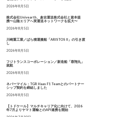
2026年8月5日
株式会社Univearth、倉吉運送株式会社と資本提
携〜山陰エリアへ実運送ネットワークを拡大〜
2026年8月5日
川崎重工業／ばら積運搬船「ARISTOS II」の引き渡
し
2026年8月5日
フジトランスコーポレーション／新造船「蓉翔丸」
就航
2026年8月5日
ネバーマイル：TGR Haas F1 Teamとのパートナー
シップ契約を締結しました
2026年8月5日
【トドケール】マルチキャリア化に向けて、2026
年7月よりヤマト運輸とのAPI連携を開始
2026年7月30日