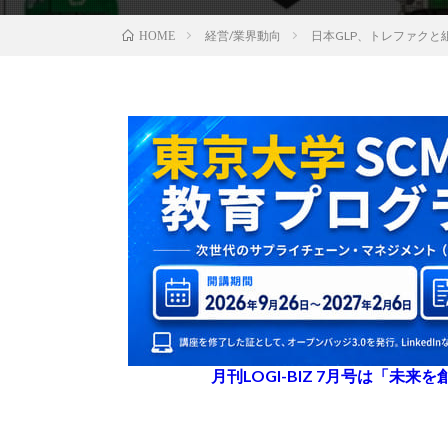
経営/業界動向
日本GLP、トレファク
HOME
月刊LOGI-BIZ 7月号は「未