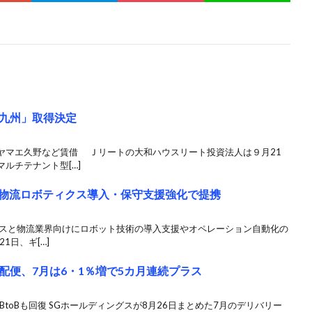
九州」取得決定
ヤマエ久野など賃借 Ｊリートの大和ハウスリート投資法人は９月21
ルチテナント型[…]
O、物流ロボティクス導入・保守支援強化で提携
ラスと物流業界向けにロボット技術の導入支援やオペレーション自動化の
1日、ギ[…]
配便、7月は6・1％増で5カ月連続プラス
BtoBも回復 SGホールディングスが8月26日まとめた7月のデリバリー