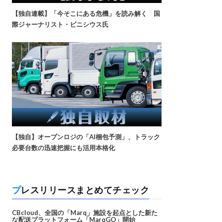
【独自連載】「今そこにある危機」を読み解く 国
際ジャーナリスト・ビニシウス氏
【独自】オープンロジの「AI梱包予測」、トラック
必要台数の迅速把握にも活用本格化
プレスリリースまとめてチェック
CBcloud、全国の「Marq」施設を起点とした新た
な配送プラットフォーム「MarqGO」開始