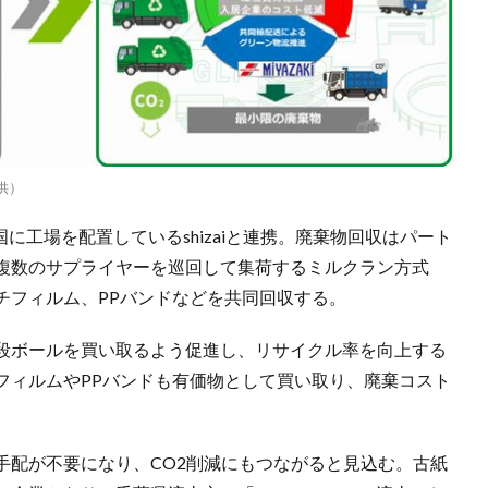
供）
に工場を配置しているshizaiと連携。廃棄物回収はパート
複数のサプライヤーを巡回して集荷するミルクラン方式
チフィルム、PPバンドなどを共同回収する。
段ボールを買い取るよう促進し、リサイクル率を向上する
フィルムやPPバンドも有価物として買い取り、廃棄コスト
手配が不要になり、CO2削減にもつながると見込む。古紙