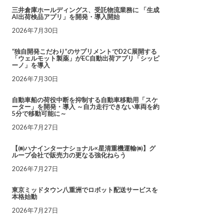
三井倉庫ホールディングス、受託物流業務に 「生成
AI出荷検品アプリ」を開発・導入開始
2026年7月30日
“独自開発こだわり”のサプリメントでD2C展開する
「ウェルモット製薬」がEC自動出荷アプリ「シッピ
ーノ」を導入
2026年7月30日
自動車船の荷役中断を抑制する自動車移動用「スケ
ーター」を開発・導入 ～自力走行できない車両を約
5分で移動可能に～
2026年7月27日
【㈱ハナインターナショナル×星清重機運輸㈱】グ
ループ会社で販売力の更なる強化ねらう
2026年7月27日
東京ミッドタウン八重洲でロボット配送サービスを
本格始動
2026年7月27日