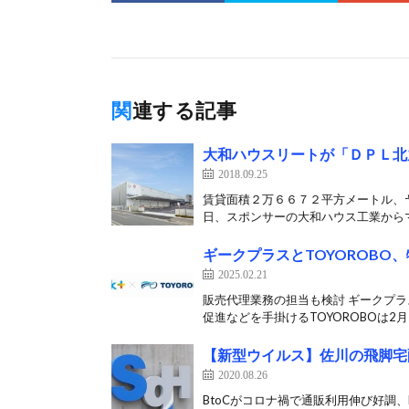
関連する記事
大和ハウスリートが「ＤＰＬ北
2018.09.25
賃貸面積２万６６７２平方メートル、
日、スポンサーの大和ハウス工業からマ
ギークプラスとTOYOROB
2025.02.21
販売代理業務の担当も検討 ギークプ
促進などを手掛けるTOYOROBOは2月2
【新型ウイルス】佐川の飛脚宅
2020.08.26
BtoCがコロナ禍で通販利用伸び好調、