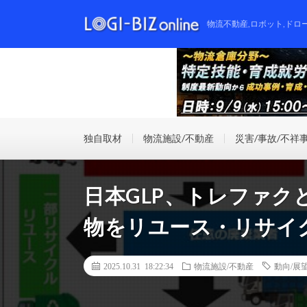
物流不動産,ロボット,ドロ
独自取材
物流施設/不動産
災害/事故/不祥
日本GLP、トレファク
物をリユース・リサイ
2025.10.31 18:22:34
物流施設/不動産
動向/展