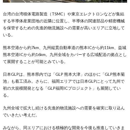
台湾の台湾積体電路製造（TSMC）や東京エレクトロンなどが集結
する半導体産業団地の近隣に位置し、半導体の関連部品や精密機械
を保管するための先進的物流施設への需要が高いエリアに立地して
いる。
熊本空港から約7km、九州縦貫自動車道の熊本ICから約11km、益城
熊本空港ICから約16km。九州全域をカバーする広域配送の拠点とし
て展開することが可能とみている。
日本GLPは、熊本県内では「GLP 熊本大津」のほかに「GLP熊本菊
池」も着工済み。さらに、福岡エリアでは日本GLPにとって九州で
初の大規模開発となる「GLP福岡ICプロジェクト」も展開してい
る。
九州全域で拡大し続ける先進的物流施設への需要を確実に取り込ん
でいきたい考えだ。
みながら、同エリアにおける積極的な開発を今後も推進していきま