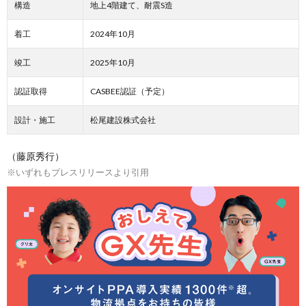
構造
地上4階建て、耐震S造
着工
2024年10月
竣工
2025年10月
認証取得
CASBEE認証（予定）
設計・施工
松尾建設株式会社
（藤原秀行）
※いずれもプレスリリースより引用