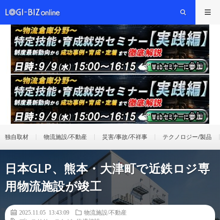
独自取材
物流施設/不動産
災害/事故/不祥事
テクノロジー/製品
日本GLP、熊本・大津町で近鉄ロジ専
用物流施設が竣工
2025.11.05 13:43:09
物流施設/不動産