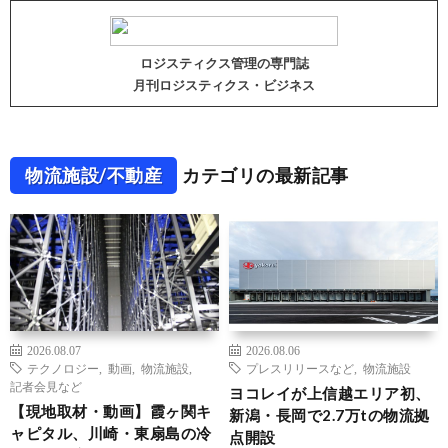
ロジスティクス管理の専門誌
月刊ロジスティクス・ビジネス
物流施設/不動産
カテゴリの最新記事
2026.08.07
2026.08.06
テクノロジー
,
動画
,
物流施設
,
プレスリリースなど
,
物流施設
記者会見など
ヨコレイが上信越エリア初、
【現地取材・動画】霞ヶ関キ
新潟・長岡で2.7万tの物流拠
ャピタル、川崎・東扇島の冷
点開設