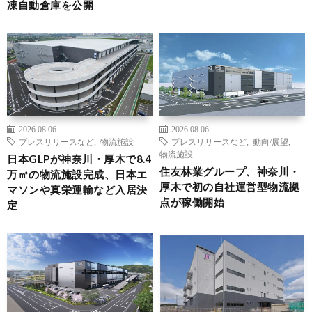
凍自動倉庫を公開
2026.08.06
2026.08.06
プレスリリースなど
,
物流施設
プレスリリースなど
,
動向/展望
,
物流施設
日本GLPが神奈川・厚木で8.4
住友林業グループ、神奈川・
万㎡の物流施設完成、日本エ
厚木で初の自社運営型物流拠
マソンや真栄運輸など入居決
点が稼働開始
定