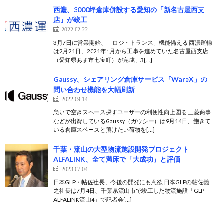
西濃、3000坪倉庫併設する愛知の「新名古屋西支
店」が竣工
2022.02.22
3月7日に営業開始、「ロジ・トランス」機能備える 西濃運輸
は2月21日、2021年1月から工事を進めていた名古屋西支店
（愛知県あま市七宝町）が完成、3[…]
Gaussy、シェアリング倉庫サービス「WareX」の
問い合わせ機能を大幅刷新
2022.09.14
急いで空きスペース探すユーザーの利便性向上図る 三菱商事
などが出資しているGaussy（ガウシー）は9月14日、飽きて
いる倉庫スペースと預けたい荷物を[…]
千葉・流山の大型物流施設開発プロジェクト
ALFALINK、全て満床で「大成功」と評価
2023.07.04
日本GLP・帖佐社長、今後の開発にも意欲 日本GLPの帖佐義
之社長は7月4日、千葉県流山市で竣工した物流施設「GLP
ALFALINK流山4」で記者会[…]