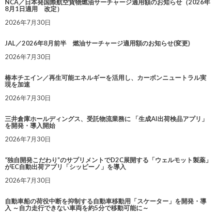
NCA／日本発国際航空貨物燃油サーチャージ適用額のお知らせ（2026年
8月1日適用 改定）
2026年7月30日
JAL／2026年8月前半 燃油サーチャージ適用額のお知らせ(変更)
2026年7月30日
椿本チエイン／再生可能エネルギーを活用し、カーボンニュートラル実
現を加速
2026年7月30日
三井倉庫ホールディングス、受託物流業務に 「生成AI出荷検品アプリ」
を開発・導入開始
2026年7月30日
“独自開発こだわり”のサプリメントでD2C展開する「ウェルモット製薬」
がEC自動出荷アプリ「シッピーノ」を導入
2026年7月30日
自動車船の荷役中断を抑制する自動車移動用「スケーター」を開発・導
入 ～自力走行できない車両を約5分で移動可能に～