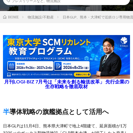
プレスリリースなど
,
物流施設
物流施設/不動産
日本GLP、熊本・大津町で近鉄ロジ専用物
HOME
月刊LOGI-BIZ 7月号は「未来を創る輸送改革」 先行企業の
生存戦略を徹底取材
半導体戦略の旗艦拠点として活用へ
日本GLPは11月4日、熊本県大津町で地上4階建て、延床面積が1万
3235㎡のボックス型物流施設「GLP熊本大津」が竣工したと発表し