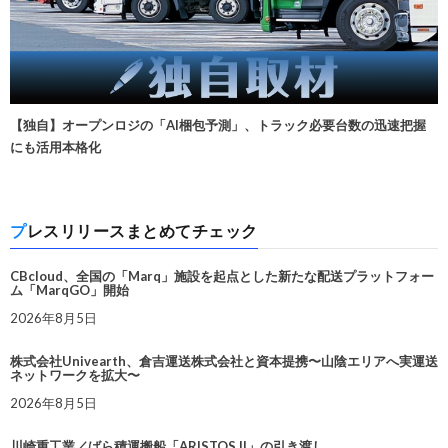
【独自】オープンロジの「AI梱包予測」、トラック必要台数の迅速把握
にも活用本格化
プレスリリースまとめてチェック
CBcloud、全国の「Marq」施設を起点とした新たな配送プラットフォー
ム「MarqGO」開始
2026年8月5日
株式会社Univearth、倉吉運送株式会社と資本提携〜山陰エリアへ実運送
ネットワークを拡大〜
2026年8月5日
川崎重工業／ばら積運搬船「ARISTOS II」の引き渡し