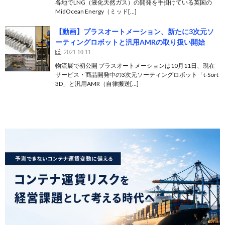
各地でLNG（液化天然ガス）の開発を手掛けている英国の
MidOcean Energy（ミッド[…]
【動画】プラスオートメーション、新たに3次元ソ
ーティングロボットと汎用AMRの取り扱い開始
2021.10.11
物流展で初公開 プラスオートメーションは10月11日、現在
サービス・商品開発中の3次元ソーティングロボット「t-Sort
3D」と汎用AMR（自律搬送[…]