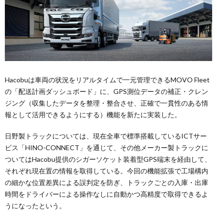
Hacobuは車両の状況をリアルタイムで一元管理できるMOVO Fleet
の「配送計画ダッシュボード」に、GPS測位データの補正・クレン
ジング（収集したデータを整理・整合させ、正確で一貫性のある情
報として活用できるようにする）機能を新たに実装した。
日野製トラックについては、現在全車で標準搭載しているICTサー
ビス「HINO-CONNECT」を通じて、その他メーカー製トラックに
ついてはHacobu提供のシガーソケット装着型GPS端末を経由して、
それぞれ現在置の情報を取得している。今回の機能拡張で工場構内
の細かな位置差異による誤判定を防ぎ、トラックごとの入庫・出庫
時間をドライバーによる操作なしに自動かつ高精度で取得できるよ
うになったという。