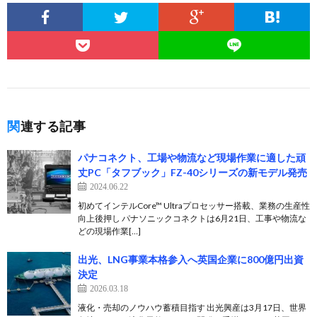
関連する記事
パナコネクト、工場や物流など現場作業に適した頑
丈PC「タフブック」FZ-40シリーズの新モデル発売
2024.06.22
初めてインテルCore™ Ultraプロセッサー搭載、業務の生産性
向上後押し パナソニックコネクトは6月21日、工事や物流な
どの現場作業[…]
出光、LNG事業本格参入へ英国企業に800億円出資
決定
2026.03.18
液化・売却のノウハウ蓄積目指す 出光興産は3月17日、世界