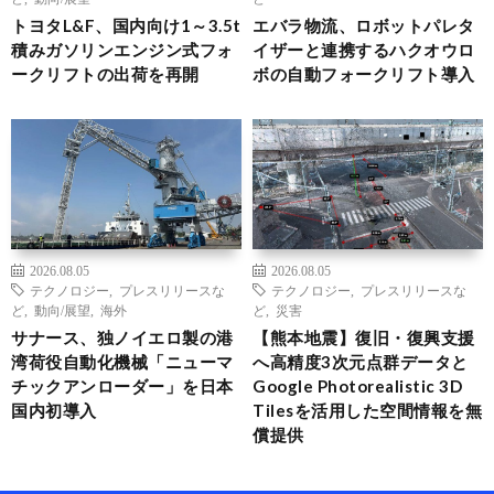
トヨタL&F、国内向け1～3.5t
エバラ物流、ロボットパレタ
積みガソリンエンジン式フォ
イザーと連携するハクオウロ
ークリフトの出荷を再開
ボの自動フォークリフト導入
2026.08.05
2026.08.05
テクノロジー
,
プレスリリースな
テクノロジー
,
プレスリリースな
ど
,
動向/展望
,
海外
ど
,
災害
サナース、独ノイエロ製の港
【熊本地震】復旧・復興支援
湾荷役自動化機械「ニューマ
へ高精度3次元点群データと
チックアンローダー」を日本
Google Photorealistic 3D
国内初導入
Tilesを活用した空間情報を無
償提供