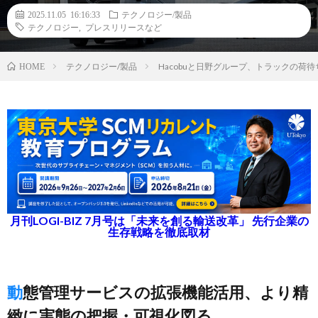
2025.11.05 16:16:33
テクノロジー/製品
テクノロジー
,
プレスリリースなど
テクノロジー/製品
Hacobuと日野グループ、トラックの
HOME
月刊LOGI-BIZ 7月号は「未来を創る輸送改革」 先行企業の
生存戦略を徹底取材
動態管理サービスの拡張機能活用、より精
緻に実態の把握・可視化図る