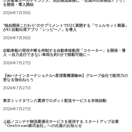
三井倉庫ホールディングス、受託物流業務に 「生成AI出荷検品アプリ」
を開発・導入開始
2026年7月30日
“独自開発こだわり”のサプリメントでD2C展開する「ウェルモット製薬」
がEC自動出荷アプリ「シッピーノ」を導入
2026年7月30日
自動車船の荷役中断を抑制する自動車移動用「スケーター」を開発・導
入 ～自力走行できない車両を約5分で移動可能に～
2026年7月27日
【㈱ハナインターナショナル×星清重機運輸㈱】グループ会社で販売力の
更なる強化ねらう
2026年7月27日
東京ミッドタウン八重洲でロボット配送サービスを本格始動
2026年7月27日
上組／コンテナ物流最適化サービスを提供する スタートアップ企業
「OneStream株式会社」への出資のお知らせ