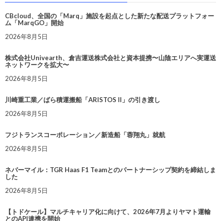
CBcloud、全国の「Marq」施設を起点とした新たな配送プラットフォー
ム「MarqGO」開始
2026年8月5日
株式会社Univearth、倉吉運送株式会社と資本提携〜山陰エリアへ実運送
ネットワークを拡大〜
2026年8月5日
川崎重工業／ばら積運搬船「ARISTOS II」の引き渡し
2026年8月5日
フジトランスコーポレーション／新造船「蓉翔丸」就航
2026年8月5日
ネバーマイル：TGR Haas F1 Teamとのパートナーシップ契約を締結しま
した
2026年8月5日
【トドケール】マルチキャリア化に向けて、2026年7月よりヤマト運輸
とのAPI連携を開始