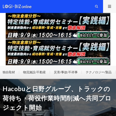
独自取材
物流施設/不動産
災害/事故/不祥事
テクノロジー/製品
Hacobuと日野グループ、トラックの
荷待ち・荷役作業時間削減へ共同プロ
ジェクト開始