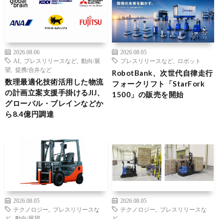
2026.08.06
2026.08.05
AI
,
プレスリリースなど
,
動向/展
プレスリリースなど
,
ロボット
望
,
提携/合弁など
RobotBank、次世代自律走行
数理最適化技術活用した物流
フォークリフト「StarFork
の計画立案支援手掛けるJIJ、
1500」の販売を開始
グローバル・ブレインなどか
ら8.4億円調達
2026.08.05
2026.08.05
テクノロジー
,
プレスリリースな
テクノロジー
,
プレスリリースな
ど
,
動向/展望
ど