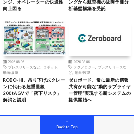
ンジ、オペレーターの快適性
ングから航空機の故障予測分
向上図る
析基盤構築を受託
2026.08.06
2026.08.06
プレスリリースなど
,
ロボット
,
テクノロジー
,
プレスリリースな
動向/展望
ど
,
動向/展望
ROBO-HI、吊り下げ式クレー
ゼロボード、常に最新の情報
ンに代わる超重量級
共有が可能な“動的サプライヤ
200tAGVで「落下リスク」
ー管理”実現する新システムの
解消と説明
提供開始へ
Back to Top