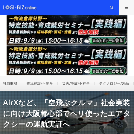
独自取材
物流施設/不動産
災害/事故/不祥事
テクノロジー/製品
AirXなど、「空飛ぶクルマ」社会実装
に向け大阪都心部でヘリ使ったエアタ
クシーの運航実証へ