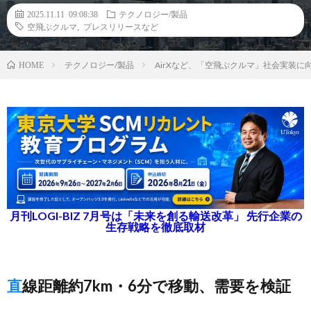
2025.11.11 09:08:38
テクノロジー/製品
空飛ぶクルマ
,
プレスリリースなど
テクノロジー/製品
AirXなど、「空飛ぶクルマ」社会実装
HOME
月刊LOGI-BIZ 7月号は「未来を創る輸送改革」 先行企業の
生存戦略を徹底取材
直線距離約7km・6分で移動、需要を検証