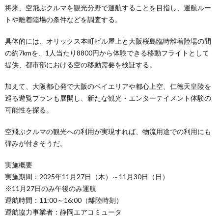
将来、空飛ぶクルマを観光分野で運航することを目指し、運航ルー
トや離着陸場の条件などを調査する。
具体的には、オリックス本町ビル屋上と大阪桜島臨時離着陸場の間
の約7kmを、1人当たり8800円から体験できる移動フライトとして
提供、都市部における空の移動需要を検証する。
加えて、大阪都心発で大阪のベイエリアや都心上空、仁徳天皇陵を
巡る遊覧プランも展開し、新たな観光・エンターテイメント体験の
可能性を探る。
空飛ぶクルマの観光への利用が実現すれば、物流用途での利用にも
弾みが付きそうだ。
実施概要
実施期間：2025年11月27日（木）～11月30日（日）
※11月27日のみ午後のみ運航
運航時間：11:00～16:00（離陸時刻）
運航協力事業者：静岡エアコミュータ