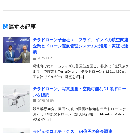
関連する記事
テラドローン子会社ユニフライ、インドの航空関連
企業とドローン運航管理システムの活用・実証で連
携
2025.11.21
現地向けにローカライズし普及促進図る、将来は「空飛ぶク
ルマ」で協業も Terra Drone（テラドローン）は11月20日、
子会社でベルギーに拠点を置[…]
テラドローン、写真測量・空撮可能なDJI製ドロー
ンを販売
2020.01.09
最長飛行30分、周囲5方向の障害物検知も テラドローンは1
月9日、DJI製のドローン（無人飛行機）「Phantom 4 Pro
V2.0 / Phan[…]
ラピュタロボティクス、64億円の資金調達