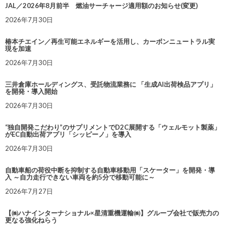
JAL／2026年8月前半 燃油サーチャージ適用額のお知らせ(変更)
2026年7月30日
椿本チエイン／再生可能エネルギーを活用し、カーボンニュートラル実
現を加速
2026年7月30日
三井倉庫ホールディングス、受託物流業務に 「生成AI出荷検品アプリ」
を開発・導入開始
2026年7月30日
“独自開発こだわり”のサプリメントでD2C展開する「ウェルモット製薬」
がEC自動出荷アプリ「シッピーノ」を導入
2026年7月30日
自動車船の荷役中断を抑制する自動車移動用「スケーター」を開発・導
入 ～自力走行できない車両を約5分で移動可能に～
2026年7月27日
【㈱ハナインターナショナル×星清重機運輸㈱】グループ会社で販売力の
更なる強化ねらう