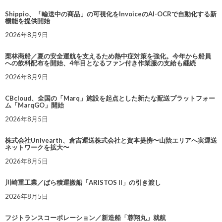
Shippio、「輸送中の商品」の可視化をInvoiceのAI-OCRで自動化する新
機能を提供開始
2026年8月9日
栗林商船／夏の安全運航を支えるため熱中症対策を強化。今年から船員
への飲料配布を開始、4年目となるファン付き作業服の支給も継続
2026年8月9日
CBcloud、全国の「Marq」施設を起点とした新たな配送プラットフォー
ム「MarqGO」開始
2026年8月5日
株式会社Univearth、倉吉運送株式会社と資本提携〜山陰エリアへ実運送
ネットワークを拡大〜
2026年8月5日
川崎重工業／ばら積運搬船「ARISTOS II」の引き渡し
2026年8月5日
フジトランスコーポレーション／新造船「蓉翔丸」就航