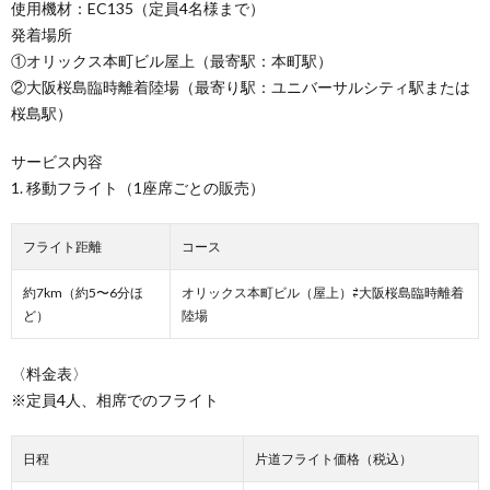
使用機材：EC135（定員4名様まで）
発着場所
①オリックス本町ビル屋上（最寄駅：本町駅）
②大阪桜島臨時離着陸場（最寄り駅：ユニバーサルシティ駅または
桜島駅）
サービス内容
1. 移動フライト（1座席ごとの販売）
フライト距離
コース
約7km（約5〜6分ほ
オリックス本町ビル（屋上）⇄大阪桜島臨時離着
ど）
陸場
〈料金表〉
※定員4人、相席でのフライト
日程
片道フライト価格（税込）