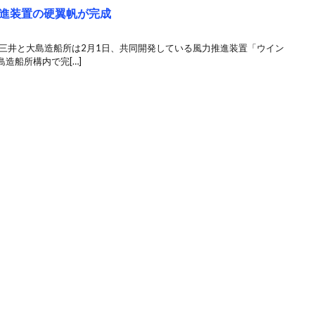
進装置の硬翼帆が完成
船三井と大島造船所は2月1日、共同開発している風力推進装置「ウイン
造船所構内で完[…]