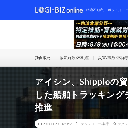
物流不動産,ロボット,ドロ
独自取材
物流施設/不動産
災害/事故/不祥
アイシン、Shippio
した船舶トラッキング
推進
2025.11.20 16:33:33
テクノロジー/製品
テクノ