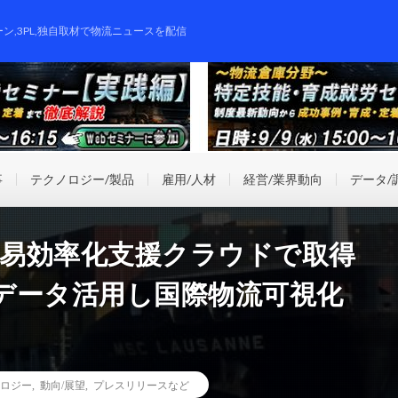
ーン,3PL,独自取材で物流ニュースを配信
事
テクノロジー/製品
雇用/人材
経営/業界動向
データ/
の貿易効率化支援クラウドで取得
データ活用し国際物流可視化
ロジー
,
動向/展望
,
プレスリリースなど