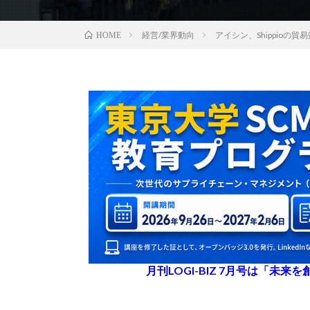
経営/業界動向
アイシン、Shippio
HOME
月刊LOGI-BIZ 7月号は「未