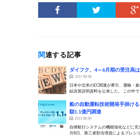
関連する記事
ダイフク、4～6月期の受注高
2021.08.06
日本や北米のEC関連が牽引、運輸・倉庫
結決算説明資料を公表した。 この中で、
船の自動運転技術開発手掛ける
額1.1億円調達
2023.08.09
自律航行システムの機能強化などに充
月8日、第三者割当増資によるプレシリー