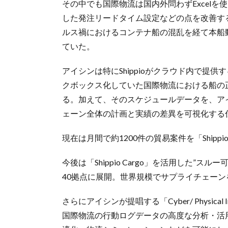
その中でも国際物流は国内外問わずExcel
した発注リードタイム設定などの点を改善す
ルス禍におけるコンテナ船の混乱を経て本船
ていた。
アイシンは特にShippioがクラウド内で提
クボックス化していた国際物流における船の
る。加えて、そのスケジュールデータを、ア
ェーン全体の計画と実績の差異を可視化する
現在は月間で約1200件の貿易案件を「Shippi
今後は「Shippio Cargo」を活用した”
40拠点に展開。世界規模でサプライチェー
さらにアイシンが提唱する「Cyber/ Physical
国際物流の行動ログデータの高度な分析・活