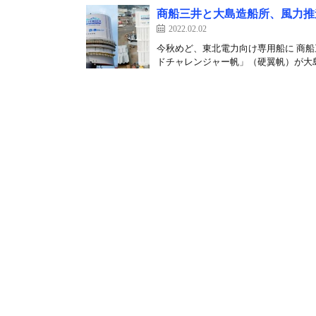
商船三井と大島造船所、風力推
2022.02.02
今秋めど、東北電力向け専用船に 商
ドチャレンジャー帆」（硬翼帆）が大島