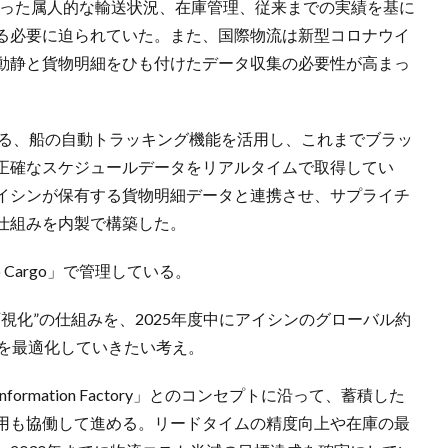
を使った属人的な輸送状況、在庫管理、従来までの実績を基に
る必要に迫られていた。また、国際物流は新型コロナウイ
動静と貨物明細をひも付けたデータ収集の必要性が高まっ
供する、船の自動トラッキング機能を活用し、これまでブラッ
正確なスケジュールデータをリアルタイムで取得してい
イシンが保有する貨物明細データと連携させ、サプライチ
仕組みを内製で構築した。
o Cargo」で管理している。
スルー可視化”の仕組みを、2025年度中にアイシンのグローバル約
ンを最適化していきたい考え。
 Information Factory」とのコンセプトに沿って、蓄積した
用も協働して進める。リードタイムの精度向上や在庫の最