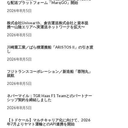
な配送プラットフォーム「MarqGO」開始
2026年8月5日
株式会社Univearth、倉吉運送株式会社と資本提
携〜山陰エリアへ実運送ネットワークを拡大〜
2026年8月5日
川崎重工業／ばら積運搬船「ARISTOS II」の引き渡
し
2026年8月5日
フジトランスコーポレーション／新造船「蓉翔丸」
就航
2026年8月5日
ネバーマイル：TGR Haas F1 Teamとのパートナー
シップ契約を締結しました
2026年8月5日
【トドケール】マルチキャリア化に向けて、2026
年7月よりヤマト運輸とのAPI連携を開始