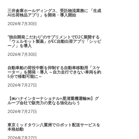
三井倉庫ホールディングス、受託物流業務に 「生成
AI出荷検品アプリ」を開発・導入開始
2026年7月30日
“独自開発こだわり”のサプリメントでD2C展開する
「ウェルモット製薬」がEC自動出荷アプリ「シッピ
ーノ」を導入
2026年7月30日
自動車船の荷役中断を抑制する自動車移動用「スケ
ーター」を開発・導入 ～自力走行できない車両を約
5分で移動可能に～
2026年7月27日
【㈱ハナインターナショナル×星清重機運輸㈱】グ
ループ会社で販売力の更なる強化ねらう
2026年7月27日
東京ミッドタウン八重洲でロボット配送サービスを
本格始動
2026年7月27日