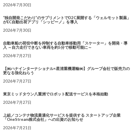
2026年7月30日
“独自開発こだわり”のサプリメントでD2C展開する「ウェルモット製薬」
がEC自動出荷アプリ「シッピーノ」を導入
2026年7月30日
自動車船の荷役中断を抑制する自動車移動用「スケーター」を開発・導
入 ～自力走行できない車両を約5分で移動可能に～
2026年7月27日
【㈱ハナインターナショナル×星清重機運輸㈱】グループ会社で販売力の
更なる強化ねらう
2026年7月27日
東京ミッドタウン八重洲でロボット配送サービスを本格始動
2026年7月27日
上組／コンテナ物流最適化サービスを提供する スタートアップ企業
「OneStream株式会社」への出資のお知らせ
2026年7月21日