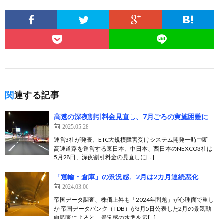
関連する記事
高速の深夜割引料金見直し、7月ごろの実施困難に
2025.05.28
運営3社が発表、ETC大規模障害受けシステム開発一時中断
高速道路を運営する東日本、中日本、西日本のNEXCO3社は
5月28日、深夜割引料金の見直しに[…]
「運輸・倉庫」の景況感、2月は2カ月連続悪化
2024.03.06
帝国データ調査、株価上昇も「2024年問題」が心理面で重し
か 帝国データバンク（TDB）が3月5日公表した2月の景気動
向調査によると、景況感の水準を示[…]