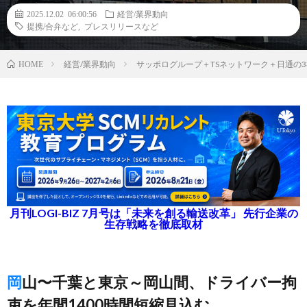
2025.12.02 06:00:56
経営/業界動向
提携/合弁など
,
プレスリリースなど
経営/業界動向
サッポログループ＋TSネットワーク＋日通の
HOME
月刊LOGI-BIZ 7月号は「未来を創る輸送改革」 先行企業の
生存戦略を徹底取材
岡山〜千葉と東京～岡山間、ドライバー拘
束を年間1400時間短縮見込む