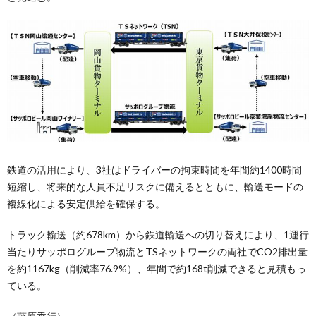
鉄道の活用により、3社はドライバーの拘束時間を年間約1400時間
短縮し、将来的な人員不足リスクに備えるとともに、輸送モードの
複線化による安定供給を確保する。
トラック輸送（約678km）から鉄道輸送への切り替えにより、1運行
当たりサッポログループ物流とTSネットワークの両社でCO2排出量
を約1167kg（削減率76.9%）、年間で約168t削減できると見積もっ
ている。