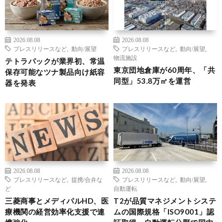
2026.08.08
2026.08.08
プレスリリースなど
,
動向/展望
プレスリリースなど
,
動向/展望
,
物流施設
テトラパックが業界初、常温
東京団地倉庫が60周年、「共
保存可能なツナ製品向け紙容
同型」53.8万㎡を運営
器を発表
2026.08.08
2026.08.08
プレスリリースなど
,
提携/合弁な
プレスリリースなど
,
動向/展望
,
ど
自動運転
三菱商事とメディパルHD、医
T2が品質マネジメントシステ
療機関の経営効率化支援で連
ムの国際規格「ISO9001」認