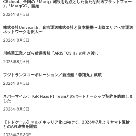
CBcloud、全国の「Marq」施設を起点とした新たな配送プラットフォー
ム「MarqGO」開始
2026年8月5日
株式会社Univearth、倉吉運送株式会社と資本提携〜山陰エリアへ実運送
ネットワークを拡大〜
2026年8月5日
川崎重工業／ばら積運搬船「ARISTOS II」の引き渡し
2026年8月5日
フジトランスコーポレーション／新造船「蓉翔丸」就航
2026年8月5日
ネバーマイル：TGR Haas F1 Teamとのパートナーシップ契約を締結しま
した
2026年8月5日
【トドケール】マルチキャリア化に向けて、2026年7月よりヤマト運輸
とのAPI連携を開始
2026年7月30日