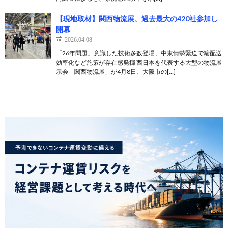
【現地取材】関西物流展、過去最大の420社参加し
開幕
2026.04.08
「26年問題」意識した技術多数登場、中東情勢緊迫で輸配送
効率化など施策が存在感発揮 西日本を代表する大型の物流展
示会「関西物流展」が4月8日、大阪市の[…]