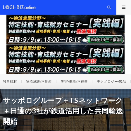
独自取材
物流施設/不動産
災害/事故/不祥事
テクノロジー/製品
サッポログループ＋TSネットワーク
＋日通の3社が鉄道活用した共同輸送
開始