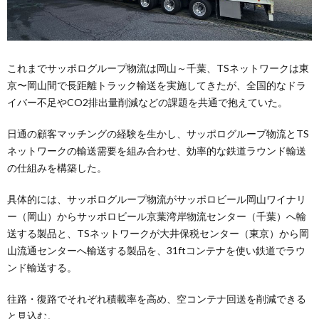
これまでサッポログループ物流は岡山～千葉、TSネットワークは東
京〜岡山間で長距離トラック輸送を実施してきたが、全国的なドラ
イバー不足やCO2排出量削減などの課題を共通で抱えていた。
日通の顧客マッチングの経験を生かし、サッポログループ物流とTS
ネットワークの輸送需要を組み合わせ、効率的な鉄道ラウンド輸送
の仕組みを構築した。
具体的には、サッポログループ物流がサッポロビール岡山ワイナリ
ー（岡山）からサッポロビール京葉湾岸物流センター（千葉）へ輸
送する製品と、TSネットワークが大井保税センター（東京）から岡
山流通センターへ輸送する製品を、31ftコンテナを使い鉄道でラウ
ンド輸送する。
往路・復路でそれぞれ積載率を高め、空コンテナ回送を削減できる
と見込む。