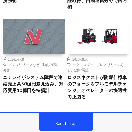
携強化
証取得、自動運転分野で国内
初
2026.08.08
2026.08.07
プレスリリースなど
,
動向/展望
,
テクノロジー
,
プレスリリースな
災害
ど
,
動向/展望
ニチレイがシステム障害で連
ロジスネクストが防爆仕様車
結売上高50億円減見込み、対
のフォークをフルモデルチェ
応費用10億円を特損計上
ンジ、オペレーターの快適性
向上図る
Back to Top