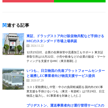
関連する記事
東証、ドラッグストア向け販促物共配など手掛ける
MICのスタンダード市場上場承認
2024.11.22
12月25日付、企業の在庫保管や流通加工もサポート 東京証
券取引所は11月22日、小売や飲食などの企業の販促・マーケ
ティングを支援するMIC（東京都新[…]
いつも.、日立物流の先進プラットフォームセンター
と連携しEC事業者向け物流支援サービス提供
2020.07.29
コスト変動費化し中堅・中小の負荷軽減図る 国内外のEC事
業支援を手掛けるいつも.（東京・有楽町）は7月29日、日立
物流と協力し、EC事業者を対象とした[…]
ブリヂストン、運送事業者向け運行管理サービスの