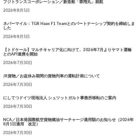
フジトランスコーポレーション／新造船「蓉翔丸」就航
2026年8月5日
ネバーマイル：TGR Haas F1 Teamとのパートナーシップ契約を締結しま
した
2026年8月5日
【トドケール】マルチキャリア化に向けて、2026年7月よりヤマト運輸
とのAPI連携を開始
2026年7月30日
JR貨物／お盆休み期間の貨物列車の運転計画について
2026年7月30日
にしてつドイツ現地法人 シュツットガルト事務所移転のご案内
2026年7月30日
NCA／日本発国際航空貨物燃油サーチャージ適用額のお知らせ（2026年
8月1日適用 改定）
2026年7月30日