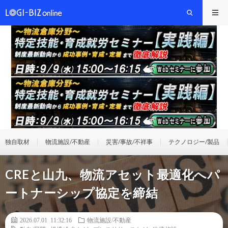
独自取材
物流施設/不動産
災害/事故/不祥事
テクノロジー/製品
CREと山九、物流アセット最適化へパ
ートナーシップ協定を締結
2026.07.01 11:32:16
物流施設/不動産