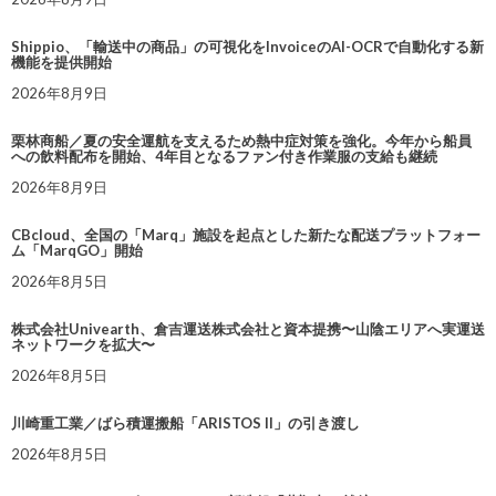
Shippio、「輸送中の商品」の可視化をInvoiceのAI-OCRで自動化する新
機能を提供開始
2026年8月9日
栗林商船／夏の安全運航を支えるため熱中症対策を強化。今年から船員
への飲料配布を開始、4年目となるファン付き作業服の支給も継続
2026年8月9日
CBcloud、全国の「Marq」施設を起点とした新たな配送プラットフォー
ム「MarqGO」開始
2026年8月5日
株式会社Univearth、倉吉運送株式会社と資本提携〜山陰エリアへ実運送
ネットワークを拡大〜
2026年8月5日
川崎重工業／ばら積運搬船「ARISTOS II」の引き渡し
2026年8月5日