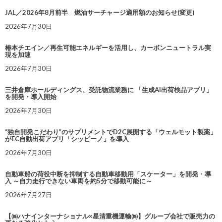
JAL／2026年8月前半 燃油サーチャージ適用額のお知らせ(変更)
2026年7月30日
椿本チエイン／再生可能エネルギーを活用し、カーボンニュートラル実
現を加速
2026年7月30日
三井倉庫ホールディングス、受託物流業務に 「生成AI出荷検品アプリ」
を開発・導入開始
2026年7月30日
“独自開発こだわり”のサプリメントでD2C展開する「ウェルモット製薬」
がEC自動出荷アプリ「シッピーノ」を導入
2026年7月30日
自動車船の荷役中断を抑制する自動車移動用「スケーター」を開発・導
入 ～自力走行できない車両を約5分で移動可能に～
2026年7月27日
【㈱ハナインターナショナル×星清重機運輸㈱】グループ会社で販売力の