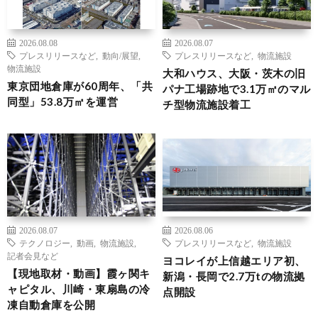
2026.08.08
2026.08.07
プレスリリースなど
,
動向/展望
,
プレスリリースなど
,
物流施設
物流施設
大和ハウス、大阪・茨木の旧
東京団地倉庫が60周年、「共
パナ工場跡地で3.1万㎡のマル
同型」53.8万㎡を運営
チ型物流施設着工
2026.08.07
2026.08.06
テクノロジー
,
動画
,
物流施設
,
プレスリリースなど
,
物流施設
記者会見など
ヨコレイが上信越エリア初、
【現地取材・動画】霞ヶ関キ
新潟・長岡で2.7万tの物流拠
ャピタル、川崎・東扇島の冷
点開設
凍自動倉庫を公開