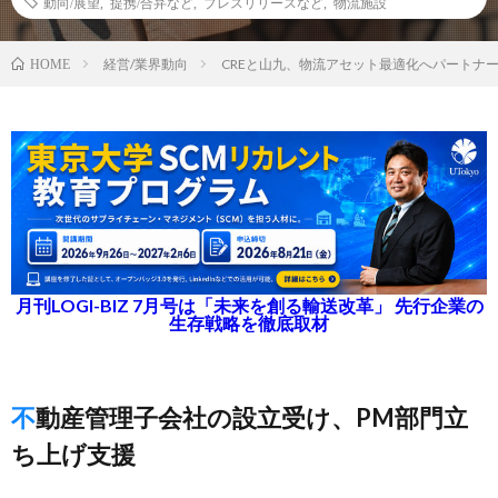
動向/展望
,
提携/合弁など
,
プレスリリースなど
,
物流施設
経営/業界動向
CREと山九、物流アセット最適化へパートナ
HOME
月刊LOGI-BIZ 7月号は「未来を創る輸送改革」 先行企業の
生存戦略を徹底取材
不動産管理子会社の設立受け、PM部門立
ち上げ支援