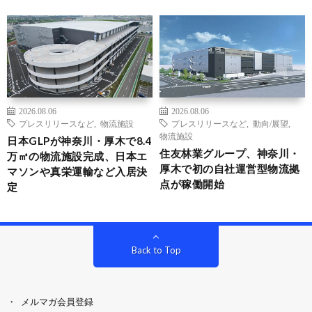
2026.08.06
2026.08.06
プレスリリースなど
,
物流施設
プレスリリースなど
,
動向/展望
,
物流施設
日本GLPが神奈川・厚木で8.4
住友林業グループ、神奈川・
万㎡の物流施設完成、日本エ
厚木で初の自社運営型物流拠
マソンや真栄運輸など入居決
点が稼働開始
定
Back to Top
メルマガ会員登録