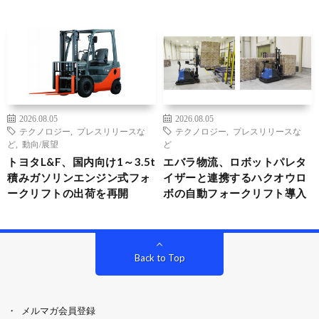
2026.08.05
2026.08.05
テクノロジー
,
プレスリリースな
テクノロジー
,
プレスリリースな
ど
,
動向/展望
ど
トヨタL&F、国内向け1～3.5t
エバラ物流、ロボットパレタ
積みガソリンエンジン式フォ
イザーと連携するハクオウロ
ークリフトの出荷を再開
ボの自動フォークリフト導入
Back to Top
メルマガ会員登録