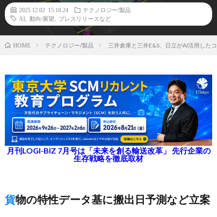
2025.12.02 15:18:24
テクノロジー/製品
AI
,
動向/展望
,
プレスリリースなど
テクノロジー/製品
三井倉庫と三井E&S、日立がAI活用し
HOME
月刊LOGI-BIZ 7月号は「未来を創る輸送改革」 先行企業の
生存戦略を徹底取材
貨物の特性データ基に搬出日予測など立案