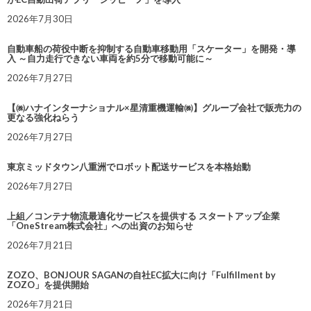
2026年7月30日
自動車船の荷役中断を抑制する自動車移動用「スケーター」を開発・導
入 ～自力走行できない車両を約5分で移動可能に～
2026年7月27日
【㈱ハナインターナショナル×星清重機運輸㈱】グループ会社で販売力の
更なる強化ねらう
2026年7月27日
東京ミッドタウン八重洲でロボット配送サービスを本格始動
2026年7月27日
上組／コンテナ物流最適化サービスを提供する スタートアップ企業
「OneStream株式会社」への出資のお知らせ
2026年7月21日
ZOZO、BONJOUR SAGANの自社EC拡大に向け「Fulfillment by
ZOZO」を提供開始
2026年7月21日