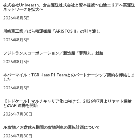
株式会社Univearth、倉吉運送株式会社と資本提携〜山陰エリアへ実運送
ネットワークを拡大〜
2026年8月5日
川崎重工業／ばら積運搬船「ARISTOS II」の引き渡し
2026年8月5日
フジトランスコーポレーション／新造船「蓉翔丸」就航
2026年8月5日
ネバーマイル：TGR Haas F1 Teamとのパートナーシップ契約を締結しま
した
2026年8月5日
【トドケール】マルチキャリア化に向けて、2026年7月よりヤマト運輸
とのAPI連携を開始
2026年7月30日
JR貨物／お盆休み期間の貨物列車の運転計画について
2026年7月30日