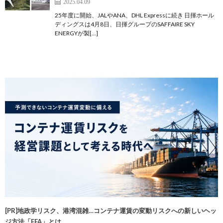
2025.04.09
25年度に開始、JALやANA、DHL Expressに続き 日揮ホール
ディングスは4月8日、日揮グループのSAFFAIRE SKY
ENERGYが製[…]
[PR]地政学リスク、港湾混雑…コンテナ運賃の変動リスクへの新しいヘッ
ジ方法「FFA」とは