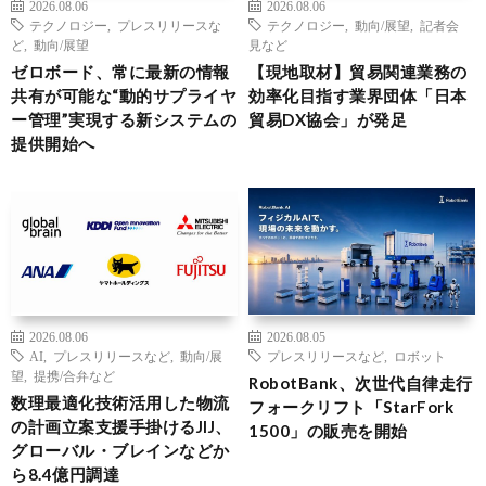
2026.08.06
2026.08.06
テクノロジー
,
プレスリリースな
テクノロジー
,
動向/展望
,
記者会
ど
,
動向/展望
見など
ゼロボード、常に最新の情報
【現地取材】貿易関連業務の
共有が可能な“動的サプライヤ
効率化目指す業界団体「日本
ー管理”実現する新システムの
貿易DX協会」が発足
提供開始へ
2026.08.06
2026.08.05
AI
,
プレスリリースなど
,
動向/展
プレスリリースなど
,
ロボット
望
,
提携/合弁など
RobotBank、次世代自律走行
数理最適化技術活用した物流
フォークリフト「StarFork
の計画立案支援手掛けるJIJ、
1500」の販売を開始
グローバル・ブレインなどか
ら8.4億円調達