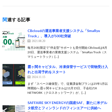
関連する記事
CBcloudの運送事業者支援システム「SmaRyu
Truck」、導入が500社突破
2021.08.20
毎月20社限定で“伴走型”サポートも受付開始 CBcloudは8月
20日、運送事業者の業務支援システム「SmaRyu Truck（ス
マリュートラック）[…]
霞ヶ関キャピタル、冷凍保管サービスで荷物受け入
れと出荷予約をスタート
2024.11.15
まず「スペース確保型」で、従量課金制プランは25年1月以
降開始へ 霞ヶ関キャピタルは11月15日、子会社のX
NETWORK（クロスネットワーク）が、[…]
SAFFAIRE SKY ENERGYの国産SAF、新たに米デル
タ航空とフィンランドのフィンエアーに供給へ