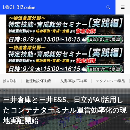
独自取材
物流施設/不動産
災害/事故/不祥事
テクノロジー/製品
三井倉庫と三井E&S、日立がAI活用し
たコンテナターミナル運営効率化の現
地実証開始