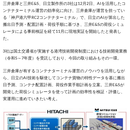
三井倉庫と三井E&S、日立製作所の3社は12月2日、AIを活用したコ
ンテナターミナル運営の効率化に向け、三井倉庫が運営を担ってい
る「神戸港六甲RC2コンテナターミナル」で、日立のAIが算出した
搬出日予測・配置計画・荷役手順に基づき、三井E&Sの荷役シミュ
レータによる事前検証を経て11月に現地実証を開始したと発表し
た。
3社は国土交通省が実施する港湾技術開発制度における技術開発業務
（令和5～7年度）を受託しており、今回の取り組みもその一環。
三井倉庫が有するコンテナターミナル運営のノウハウを活用しなが
ら、日立のAI技術を駆使してコンテナ貨物の特性データを基に搬出
日予測、コンテナ配置計画、荷役作業手順計画を立案。三井E&Sが
開発した荷役シミュレータを使って計画の効率性を検証・評価し、
実運用に進めていきたい考え。