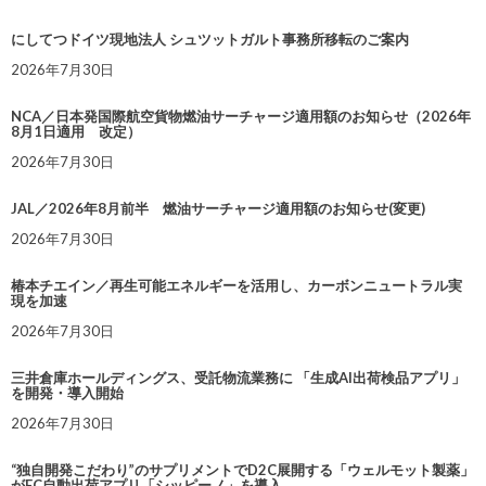
にしてつドイツ現地法人 シュツットガルト事務所移転のご案内
2026年7月30日
NCA／日本発国際航空貨物燃油サーチャージ適用額のお知らせ（2026年
8月1日適用 改定）
2026年7月30日
JAL／2026年8月前半 燃油サーチャージ適用額のお知らせ(変更)
2026年7月30日
椿本チエイン／再生可能エネルギーを活用し、カーボンニュートラル実
現を加速
2026年7月30日
三井倉庫ホールディングス、受託物流業務に 「生成AI出荷検品アプリ」
を開発・導入開始
2026年7月30日
“独自開発こだわり”のサプリメントでD2C展開する「ウェルモット製薬」
がEC自動出荷アプリ「シッピーノ」を導入