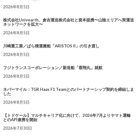
2026年8月5日
株式会社Univearth、倉吉運送株式会社と資本提携〜山陰エリアへ実運送
ネットワークを拡大〜
2026年8月5日
川崎重工業／ばら積運搬船「ARISTOS II」の引き渡し
2026年8月5日
フジトランスコーポレーション／新造船「蓉翔丸」就航
2026年8月5日
ネバーマイル：TGR Haas F1 Teamとのパートナーシップ契約を締結しま
した
2026年8月5日
【トドケール】マルチキャリア化に向けて、2026年7月よりヤマト運輸
とのAPI連携を開始
2026年7月30日