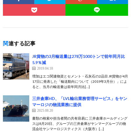
関連する記事
JR貨物の3月輸送量は278万1000トンで前年同月比
5.9％減
2019.04.18
増加はエコ関連物資とセメント・石灰石の2品目 JR貨物が4月
17日に発表した「輸送動向について（2019年3月分）」によ
ると、当月の輸送量は前年同月比[…]
三井倉庫HD、「LVL輸出業務管理サービス」をヤン
マーロジの物流業務に提供
2025.08.20
書類の検索や担当者間の共有容易に 三井倉庫ホールディング
スは8月20日、グループの三井倉庫がヤンマーグループの物
流会社ヤンマーロジスティクス（大阪市）[…]