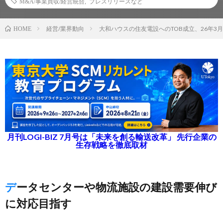
M&A/事業買収/経営統合
,
プレスリリースなど
経営/業界動向
大和ハウスの住友電設へのTOB成立、26年3
HOME
月刊LOGI-BIZ 7月号は「未来を創る輸送改革」 先行企業の
生存戦略を徹底取材
データセンターや物流施設の建設需要伸び
に対応目指す