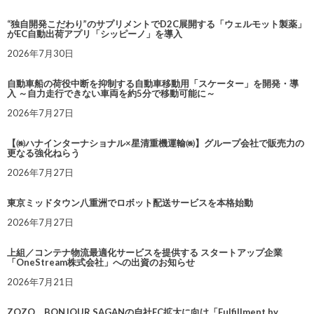
“独自開発こだわり”のサプリメントでD2C展開する「ウェルモット製薬」
がEC自動出荷アプリ「シッピーノ」を導入
2026年7月30日
自動車船の荷役中断を抑制する自動車移動用「スケーター」を開発・導
入 ～自力走行できない車両を約5分で移動可能に～
2026年7月27日
【㈱ハナインターナショナル×星清重機運輸㈱】グループ会社で販売力の
更なる強化ねらう
2026年7月27日
東京ミッドタウン八重洲でロボット配送サービスを本格始動
2026年7月27日
上組／コンテナ物流最適化サービスを提供する スタートアップ企業
「OneStream株式会社」への出資のお知らせ
2026年7月21日
ZOZO、BONJOUR SAGANの自社EC拡大に向け「Fulfillment by