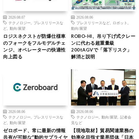
2026.08.07
2026.08.06
テクノロジー
,
プレスリリースな
プレスリリースなど
,
ロボット
,
ど
,
動向/展望
動向/展望
ロジスネクストが防爆仕様車
ROBO-HI、吊り下げ式クレー
のフォークをフルモデルチェ
ンに代わる超重量級
ンジ、オペレーターの快適性
200tAGVで「落下リスク」
向上図る
解消と説明
2026.08.06
2026.08.06
テクノロジー
,
プレスリリースな
テクノロジー
,
動向/展望
,
記者会
ど
,
動向/展望
見など
ゼロボード、常に最新の情報
【現地取材】貿易関連業務の
共有が可能な“動的サプライヤ
効率化目指す業界団体「日本