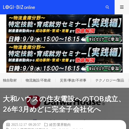
独自取材
物流施設/不動産
災害/事故/不祥事
テクノロジー/製品
大和ハウスの住友電設へのTOB成立、
26年3月めどに完全子会社化へ
2025.12.17 09:20:57
経営/業界動向