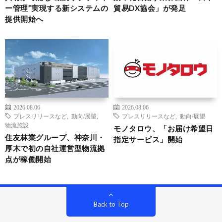
ー管理”実現する新システムの
貿易DX協会」が発足
提供開始へ
2026.08.06
2026.08.06
プレスリリースなど
,
動向/展望
,
プレスリリースなど
,
動向/展望
物流施設
モノタロウ、「お届け希望日
住友林業グループ、神奈川・
指定サービス」開始
厚木で初の自社運営型物流拠
点が稼働開始
Back to Top