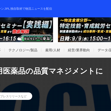
ーン,3PL,独自取材で物流ニュースを配信
事
テクノロジー/製品
雇用/人材
経営/業界動向
データ/
用医薬品の品質マネジメントに
プレスリリースなど