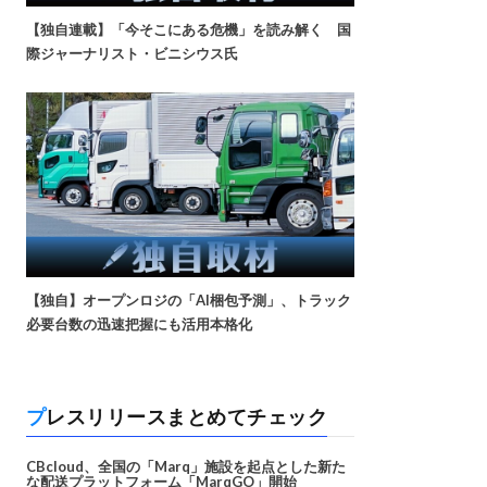
【独自連載】「今そこにある危機」を読み解く 国
際ジャーナリスト・ビニシウス氏
【独自】オープンロジの「AI梱包予測」、トラック
必要台数の迅速把握にも活用本格化
プレスリリースまとめてチェック
CBcloud、全国の「Marq」施設を起点とした新た
な配送プラットフォーム「MarqGO」開始