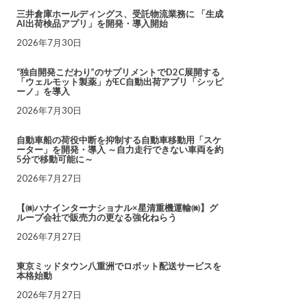
三井倉庫ホールディングス、受託物流業務に 「生成
AI出荷検品アプリ」を開発・導入開始
2026年7月30日
“独自開発こだわり”のサプリメントでD2C展開する
「ウェルモット製薬」がEC自動出荷アプリ「シッピ
ーノ」を導入
2026年7月30日
自動車船の荷役中断を抑制する自動車移動用「スケ
ーター」を開発・導入 ～自力走行できない車両を約
5分で移動可能に～
2026年7月27日
【㈱ハナインターナショナル×星清重機運輸㈱】グ
ループ会社で販売力の更なる強化ねらう
2026年7月27日
東京ミッドタウン八重洲でロボット配送サービスを
本格始動
2026年7月27日