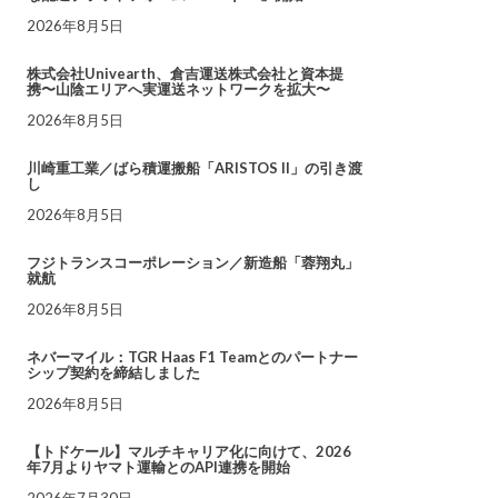
2026年8月5日
株式会社Univearth、倉吉運送株式会社と資本提
携〜山陰エリアへ実運送ネットワークを拡大〜
2026年8月5日
川崎重工業／ばら積運搬船「ARISTOS II」の引き渡
し
2026年8月5日
フジトランスコーポレーション／新造船「蓉翔丸」
就航
2026年8月5日
ネバーマイル：TGR Haas F1 Teamとのパートナー
シップ契約を締結しました
2026年8月5日
【トドケール】マルチキャリア化に向けて、2026
年7月よりヤマト運輸とのAPI連携を開始
2026年7月30日