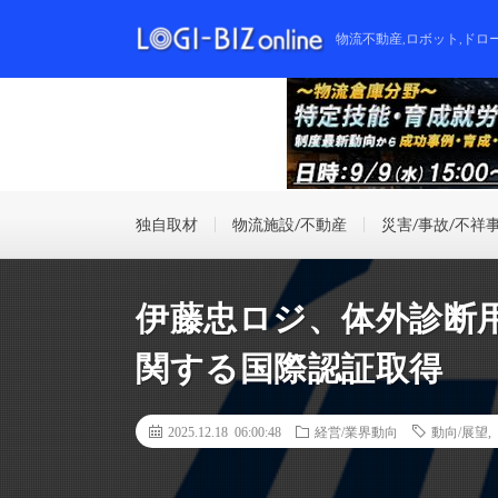
物流不動産,ロボット,ドロ
独自取材
物流施設/不動産
災害/事故/不祥
伊藤忠ロジ、体外診断
関する国際認証取得
2025.12.18 06:00:48
経営/業界動向
動向/展望
,