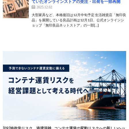
ていたオンラインストアの受注・出荷を一部再開
2025.12.02
大型家具など、本格復旧は12月中旬予定 生活雑貨店「無印良
品」を展開している良品計画は12月1日、公式オンラインシ
ョップ「無印良品ネットストア」の一部[…]
[PR]地政学リスク、港湾混雑…コンテナ運賃の変動リスクへの新しいヘッ