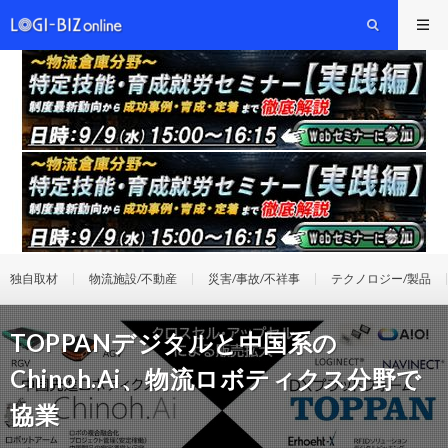
独自取材
物流施設/不動産
災害/事故/不祥事
テクノロジー/製品
TOPPANデジタルと中国系の
Chinoh.Ai、物流ロボティクス分野で
協業