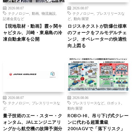
2026.08.07
2026.08.07
テクノロジー
,
動画
,
物流施設
,
テクノロジー
,
プレスリリースな
記者会見など
ど
,
動向/展望
【現地取材・動画】霞ヶ関キ
ロジスネクストが防爆仕様車
ャピタル、川崎・東扇島の冷
のフォークをフルモデルチェ
凍自動倉庫を公開
ンジ、オペレーターの快適性
向上図る
2026.08.07
2026.08.06
テクノロジー
,
プレスリリースな
プレスリリースなど
,
ロボット
,
ど
動向/展望
量子技術のエー・スター・ク
ROBO-HI、吊り下げ式クレー
ォンタム、JALエンジニアリ
ンに代わる超重量級
ングから航空機の故障予測分
200tAGVで「落下リスク」