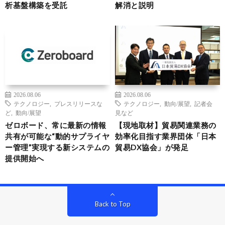
析基盤構築を受託
解消と説明
2026.08.06
2026.08.06
テクノロジー
,
プレスリリースな
テクノロジー
,
動向/展望
,
記者会
ど
,
動向/展望
見など
ゼロボード、常に最新の情報
【現地取材】貿易関連業務の
共有が可能な“動的サプライヤ
効率化目指す業界団体「日本
ー管理”実現する新システムの
貿易DX協会」が発足
提供開始へ
Back to Top