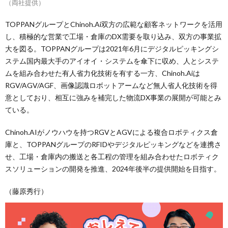
（両社提供）
TOPPANグループとChinoh.Ai双方の広範な顧客ネットワークを活用
し、積極的な営業で工場・倉庫のDX需要を取り込み、双方の事業拡
大を図る。TOPPANグループは2021年6月にデジタルピッキングシ
ステム国内最大手のアイオイ・システムを傘下に収め、人とシステ
ムを組み合わせた有人省力化技術を有する一方、Chinoh.Aiは
RGV/AGV/AGF、画像認識ロボットアームなど無人省人化技術を得
意としており、相互に強みを補完した物流DX事業の展開が可能とみ
ている。
Chinoh.AIがノウハウを持つRGVとAGVによる複合ロボティクス倉
庫と、TOPPANグループのRFIDやデジタルピッキングなどを連携さ
せ、工場・倉庫内の搬送と各工程の管理を組み合わせたロボティク
スソリューションの開発を推進、2024年後半の提供開始を目指す。
（藤原秀行）