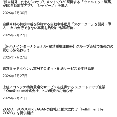
“独自開発こだわり”のサプリメントでD2C展開する「ウェルモット製薬」
がEC自動出荷アプリ「シッピーノ」を導入
2026年7月30日
自動車船の荷役中断を抑制する自動車移動用「スケーター」を開発・導
入 ～自力走行できない車両を約5分で移動可能に～
2026年7月27日
【㈱ハナインターナショナル×星清重機運輸㈱】グループ会社で販売力の
更なる強化ねらう
2026年7月27日
東京ミッドタウン八重洲でロボット配送サービスを本格始動
2026年7月27日
上組／コンテナ物流最適化サービスを提供する スタートアップ企業
「OneStream株式会社」への出資のお知らせ
2026年7月21日
ZOZO、BONJOUR SAGANの自社EC拡大に向け「Fulfillment by
ZOZO」を提供開始