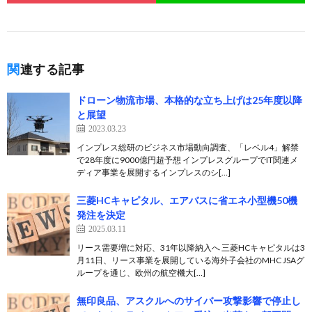
関連する記事
ドローン物流市場、本格的な立ち上げは25年度以降
と展望
2023.03.23
インプレス総研のビジネス市場動向調査、「レベル4」解禁
で28年度に9000億円超予想 インプレスグループでIT関連メ
ディア事業を展開するインプレスのシ[…]
三菱HCキャピタル、エアバスに省エネ小型機50機
発注を決定
2025.03.11
リース需要増に対応、31年以降納入へ 三菱HCキャピタルは3
月11日、リース事業を展開している海外子会社のMHC JSAグ
ループを通じ、欧州の航空機大[…]
無印良品、アスクルへのサイバー攻撃影響で停止し