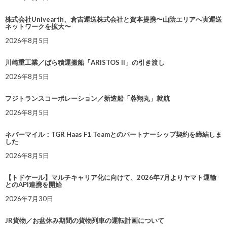
株式会社Univearth、倉吉運送株式会社と資本提携〜山陰エリアへ実運送
ネットワークを拡大〜
2026年8月5日
川崎重工業／ばら積運搬船「ARISTOS II」の引き渡し
2026年8月5日
フジトランスコーポレーション／新造船「蓉翔丸」就航
2026年8月5日
ネバーマイル：TGR Haas F1 Teamとのパートナーシップ契約を締結しま
した
2026年8月5日
【トドケール】マルチキャリア化に向けて、2026年7月よりヤマト運輸
とのAPI連携を開始
2026年7月30日
JR貨物／お盆休み期間の貨物列車の運転計画について