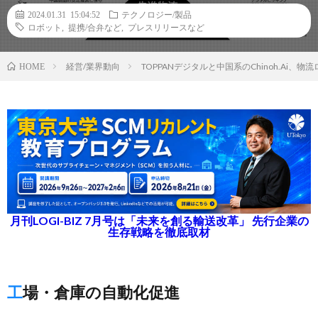
2024.01.31 15:04:52
テクノロジー/製品
ロボット
,
提携/合弁など
,
プレスリリースなど
経営/業界動向
TOPPANデジタルと中国系のChinoh.Ai、
HOME
月刊LOGI-BIZ 7月号は「未来を創る輸送改革」 先行企業の
生存戦略を徹底取材
工場・倉庫の自動化促進