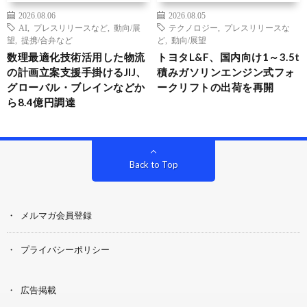
2026.08.06
2026.08.05
AI
,
プレスリリースなど
,
動向/展
テクノロジー
,
プレスリリースな
望
,
提携/合弁など
ど
,
動向/展望
数理最適化技術活用した物流
トヨタL&F、国内向け1～3.5t
の計画立案支援手掛けるJIJ、
積みガソリンエンジン式フォ
グローバル・ブレインなどか
ークリフトの出荷を再開
ら8.4億円調達
Back to Top
メルマガ会員登録
プライバシーポリシー
広告掲載