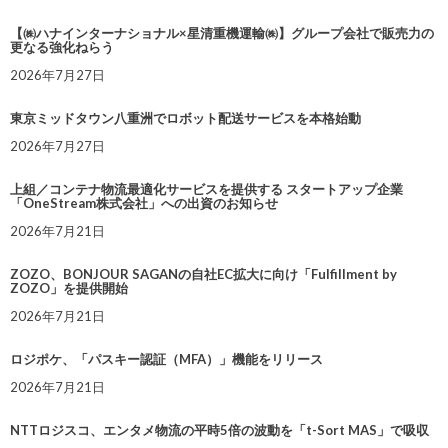
【㈱ハナインターナショナル×星清重機運輸㈱】グループ会社で販売力の
更なる強化ねらう
2026年7月27日
東京ミッドタウン八重洲でロボット配送サービスを本格始動
2026年7月27日
上組／コンテナ物流最適化サービスを提供する スタートアップ企業
「OneStream株式会社」への出資のお知らせ
2026年7月21日
ZOZO、BONJOUR SAGANの自社EC拡大に向け「Fulfillment by
ZOZO」を提供開始
2026年7月21日
ロジポケ、「パスキー認証（MFA）」機能をリリース
2026年7月21日
NTTロジスコ、エンタメ物流の平時5倍の波動を「t-Sort MAS」で吸収