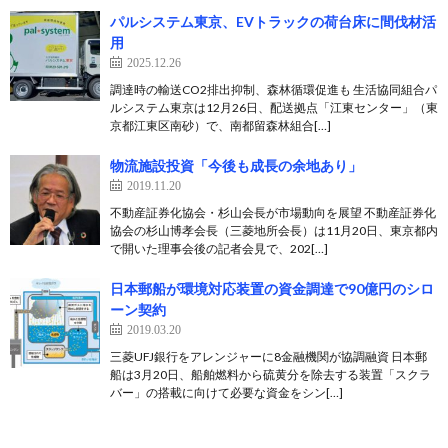
パルシステム東京、EVトラックの荷台床に間伐材活
用
2025.12.26
調達時の輸送CO2排出抑制、森林循環促進も 生活協同組合パ
ルシステム東京は12月26日、配送拠点「江東センター」（東
京都江東区南砂）で、南都留森林組合[…]
物流施設投資「今後も成長の余地あり」
2019.11.20
不動産証券化協会・杉山会長が市場動向を展望 不動産証券化
協会の杉山博孝会長（三菱地所会長）は11月20日、東京都内
で開いた理事会後の記者会見で、202[…]
日本郵船が環境対応装置の資金調達で90億円のシロ
ーン契約
2019.03.20
三菱UFJ銀行をアレンジャーに8金融機関が協調融資 日本郵
船は3月20日、船舶燃料から硫黄分を除去する装置「スクラ
バー」の搭載に向けて必要な資金をシン[…]