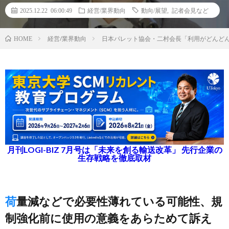
2025.12.22 06:00:49
経営/業界動向
動向/展望
,
記者会見など
経営/業界動向
日本パレット協会・二村会長「利用がどんど
HOME
月刊LOGI-BIZ 7月号は「未来を創る輸送改革」 先行企業の
生存戦略を徹底取材
荷量減などで必要性薄れている可能性、規
制強化前に使用の意義をあらためて訴え