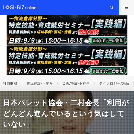
独自取材
物流施設/不動産
災害/事故/不祥事
テクノロジー/製品
日本パレット協会・二村会長「利用が
どんどん進んでいるという気はして
いない」