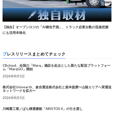
【独自】オープンロジの「AI梱包予測」、トラック必要台数の迅速把握
にも活用本格化
プレスリリースまとめてチェック
CBcloud、全国の「Marq」施設を起点とした新たな配送プラットフォー
ム「MarqGO」開始
2026年8月5日
株式会社Univearth、倉吉運送株式会社と資本提携〜山陰エリアへ実運送
ネットワークを拡大〜
2026年8月5日
川崎重工業／ばら積運搬船「ARISTOS II」の引き渡し