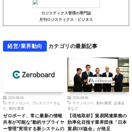
ロジスティクス管理の専門誌
月刊ロジスティクス・ビジネス
経営/業界動向
カテゴリの最新記事
2026.08.06
2026.08.06
テクノロジー
,
プレスリリースな
テクノロジー
,
動向/展望
,
記者会
ど
,
動向/展望
見など
ゼロボード、常に最新の情報
【現地取材】貿易関連業務の
共有が可能な“動的サプライヤ
効率化目指す業界団体「日本
ー管理”実現する新システムの
貿易DX協会」が発足