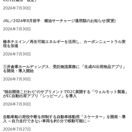
2026年7月30日
JAL／2026年8月前半 燃油サーチャージ適用額のお知らせ(変更)
2026年7月30日
椿本チエイン／再生可能エネルギーを活用し、カーボンニュートラル実
現を加速
2026年7月30日
三井倉庫ホールディングス、受託物流業務に 「生成AI出荷検品アプリ」
を開発・導入開始
2026年7月30日
“独自開発こだわり”のサプリメントでD2C展開する「ウェルモット製薬」
がEC自動出荷アプリ「シッピーノ」を導入
2026年7月30日
自動車船の荷役中断を抑制する自動車移動用「スケーター」を開発・導
入 ～自力走行できない車両を約5分で移動可能に～
2026年7月27日