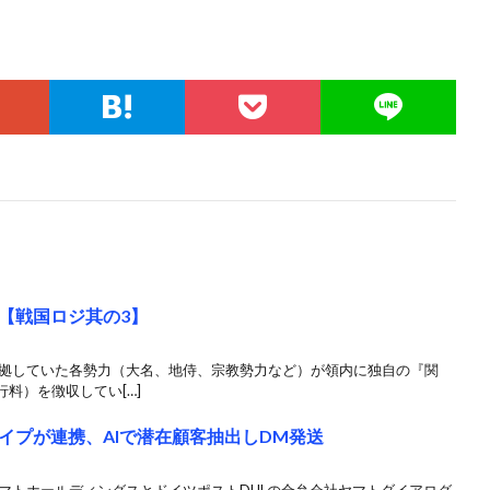
【戦国ロジ其の3】
割拠していた各勢力（大名、地侍、宗教勢力など）が領内に独自の『関
料）を徴収してい[…]
イプが連携、AIで潜在顧客抽出しDM発送