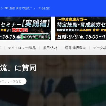
ーン,3PL,独自取材で物流ニュースを配信
事
テクノロジー/製品
雇用/人材
経営/業界動向
データ/
物流」に賛同
レスリリースなど