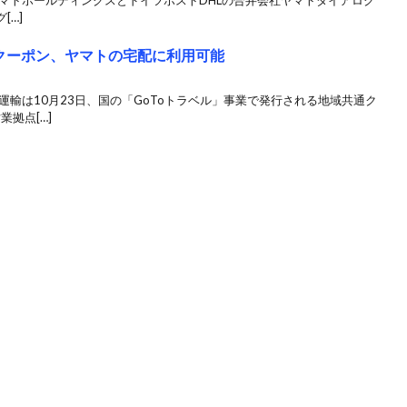
マトホールディングスとドイツポストDHLの合弁会社ヤマトダイアログ
[…]
通クーポン、ヤマトの宅配に利用可能
運輸は10月23日、国の「GoToトラベル」事業で発行される地域共通ク
業拠点[…]