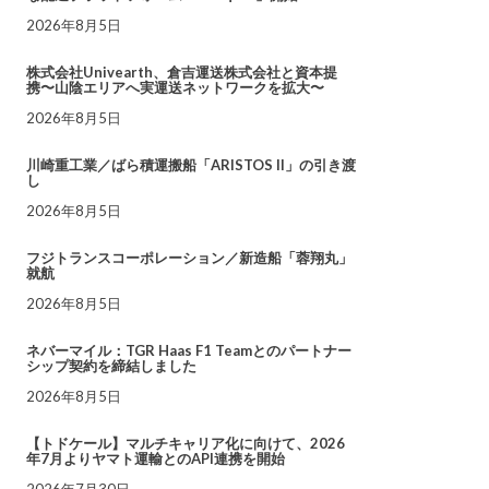
2026年8月5日
株式会社Univearth、倉吉運送株式会社と資本提
携〜山陰エリアへ実運送ネットワークを拡大〜
2026年8月5日
川崎重工業／ばら積運搬船「ARISTOS II」の引き渡
し
2026年8月5日
フジトランスコーポレーション／新造船「蓉翔丸」
就航
2026年8月5日
ネバーマイル：TGR Haas F1 Teamとのパートナー
シップ契約を締結しました
2026年8月5日
【トドケール】マルチキャリア化に向けて、2026
年7月よりヤマト運輸とのAPI連携を開始
2026年7月30日