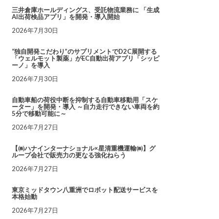
三井倉庫ホールディングス、受託物流業務に 「生成
AI出荷検品アプリ」を開発・導入開始
2026年7月30日
“独自開発こだわり”のサプリメントでD2C展開する
「ウェルモット製薬」がEC自動出荷アプリ「シッピ
ーノ」を導入
2026年7月30日
自動車船の荷役中断を抑制する自動車移動用「スケ
ーター」を開発・導入 ～自力走行できない車両を約
5分で移動可能に～
2026年7月27日
【㈱ハナインターナショナル×星清重機運輸㈱】グ
ループ会社で販売力の更なる強化ねらう
2026年7月27日
東京ミッドタウン八重洲でロボット配送サービスを
本格始動
2026年7月27日