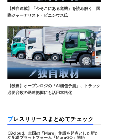
【独自連載】「今そこにある危機」を読み解く 国
際ジャーナリスト・ビニシウス氏
【独自】オープンロジの「AI梱包予測」、トラック
必要台数の迅速把握にも活用本格化
プレスリリースまとめてチェック
CBcloud、全国の「Marq」施設を起点とした新た
な配送プラットフォーム「MarqGO」開始