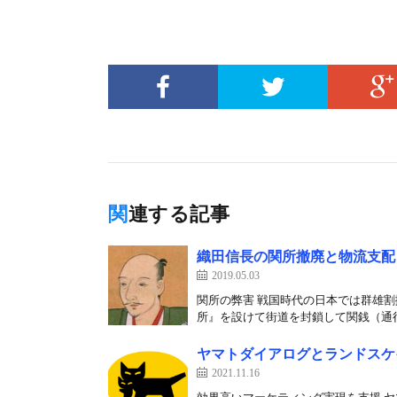
関連する記事
織田信長の関所撤廃と物流支配
2019.05.03
関所の弊害 戦国時代の日本では群雄
所』を設けて街道を封鎖して関銭（通行
ヤマトダイアログとランドスケ
2021.11.16