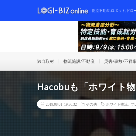
物流不動産,ロボット,ドロ
独自取材
物流施設/不動産
災害/事故/不祥
Hacobuも「ホワイト
2019.08.01 19:36:32
その他
ホワイト物流
,
プ