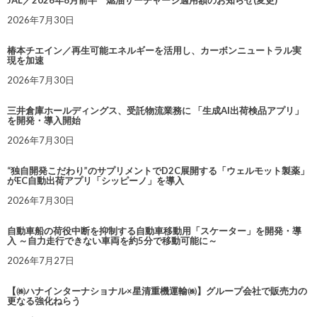
JAL／2026年8月前半 燃油サーチャージ適用額のお知らせ(変更)
2026年7月30日
椿本チエイン／再生可能エネルギーを活用し、カーボンニュートラル実
現を加速
2026年7月30日
三井倉庫ホールディングス、受託物流業務に 「生成AI出荷検品アプリ」
を開発・導入開始
2026年7月30日
“独自開発こだわり”のサプリメントでD2C展開する「ウェルモット製薬」
がEC自動出荷アプリ「シッピーノ」を導入
2026年7月30日
自動車船の荷役中断を抑制する自動車移動用「スケーター」を開発・導
入 ～自力走行できない車両を約5分で移動可能に～
2026年7月27日
【㈱ハナインターナショナル×星清重機運輸㈱】グループ会社で販売力の
更なる強化ねらう