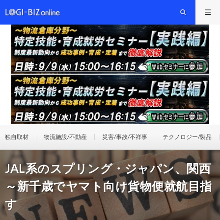
独自取材
物流施設/不動産
災害/事故/不祥事
テクノロジー/製品
JAL系のスプリング・ジャパン、関西
～新千歳でヤマト向け貨物便就航目指
す