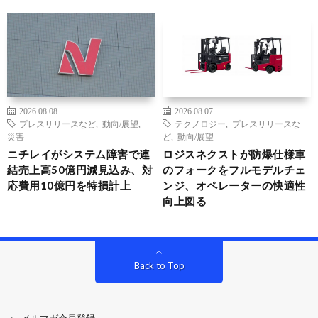
2026.08.08
2026.08.07
プレスリリースなど
,
動向/展望
,
テクノロジー
,
プレスリリースな
災害
ど
,
動向/展望
ニチレイがシステム障害で連
ロジスネクストが防爆仕様車
結売上高50億円減見込み、対
のフォークをフルモデルチェ
応費用10億円を特損計上
ンジ、オペレーターの快適性
向上図る
Back to Top
メルマガ会員登録