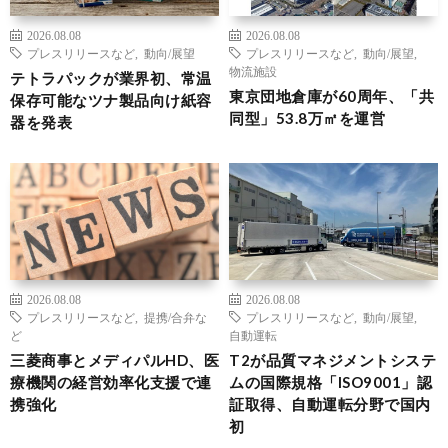
2026.08.08
2026.08.08
プレスリリースなど
,
動向/展望
プレスリリースなど
,
動向/展望
,
物流施設
テトラパックが業界初、常温
東京団地倉庫が60周年、「共
保存可能なツナ製品向け紙容
同型」53.8万㎡を運営
器を発表
2026.08.08
2026.08.08
プレスリリースなど
,
提携/合弁な
プレスリリースなど
,
動向/展望
,
ど
自動運転
三菱商事とメディパルHD、医
T2が品質マネジメントシステ
療機関の経営効率化支援で連
ムの国際規格「ISO9001」認
携強化
証取得、自動運転分野で国内
初