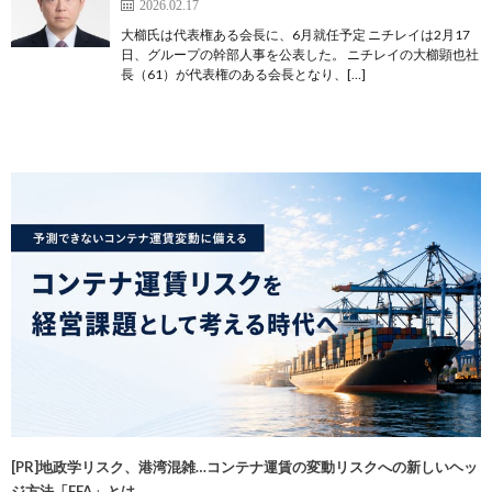
2026.02.17
大櫛氏は代表権ある会長に、6月就任予定 ニチレイは2月17
日、グループの幹部人事を公表した。 ニチレイの大櫛顕也社
長（61）が代表権のある会長となり、[…]
[PR]地政学リスク、港湾混雑…コンテナ運賃の変動リスクへの新しいヘッ
ジ方法「FFA」とは