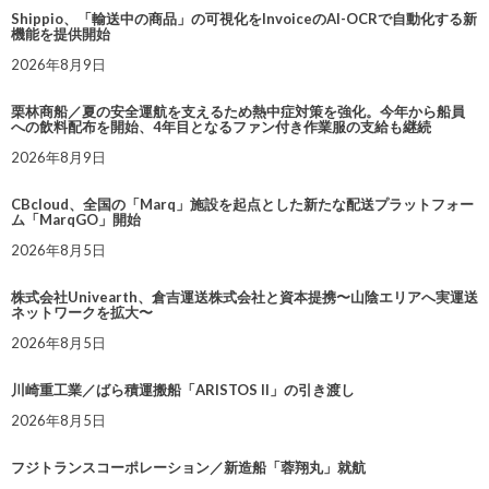
Shippio、「輸送中の商品」の可視化をInvoiceのAI-OCRで自動化する新
機能を提供開始
2026年8月9日
栗林商船／夏の安全運航を支えるため熱中症対策を強化。今年から船員
への飲料配布を開始、4年目となるファン付き作業服の支給も継続
2026年8月9日
CBcloud、全国の「Marq」施設を起点とした新たな配送プラットフォー
ム「MarqGO」開始
2026年8月5日
株式会社Univearth、倉吉運送株式会社と資本提携〜山陰エリアへ実運送
ネットワークを拡大〜
2026年8月5日
川崎重工業／ばら積運搬船「ARISTOS II」の引き渡し
2026年8月5日
フジトランスコーポレーション／新造船「蓉翔丸」就航