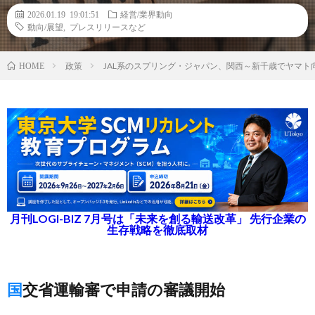
2026.01.19 19:01:51
経営/業界動向
動向/展望
,
プレスリリースなど
政策
JAL系のスプリング・ジャパン、関西～新千歳でヤマト
HOME
月刊LOGI-BIZ 7月号は「未来を創る輸送改革」 先行企業の
生存戦略を徹底取材
国交省運輸審で申請の審議開始