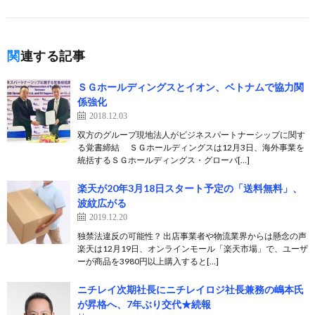
関連する記事
ＳＧホールディングスとイオン、ベトナムで協力関
係強化
2018.12.03
双方のグループ現地法人がビジネスパートナーシップに関す
る覚書締結 ＳＧホールディングスは12月3日、海外事業を
統括するＳＧホールディングス・グローバ[…]
楽天が20年3月18日スタート予定の「送料無料」、
波紋広がる
2019.12.20
独禁法違反の可能性？ 出店事業者や物流業界からは懸念の声
楽天は12月19日、オンラインモール「楽天市場」で、ユーザ
ーが商品を3980円以上購入すると[…]
ニチレイ次期社長にニチレイロジ社長兼務の嶋本氏
が昇格へ、7年ぶり交代★続報