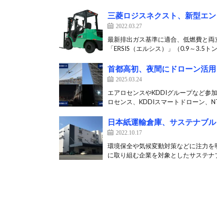
三菱ロジスネクスト、新型エン
2022.03.27
最新排出ガス基準に適合、低燃費と両立
「ERSIS（エルシス）」（0.9～3.5トン
首都高初、夜間にドローン活用
2025.03.24
エアロセンスやKDDIグループなど参
ロセンス、KDDIスマートドローン、NT
日本紙運輸倉庫、サステナブル
2022.10.17
環境保全や気候変動対策などに注力を明
に取り組む企業を対象としたサステナブ