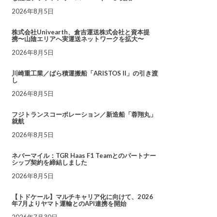
2026年8月5日
株式会社Univearth、倉吉運送株式会社と資本提
携〜山陰エリアへ実運送ネットワークを拡大〜
2026年8月5日
川崎重工業／ばら積運搬船「ARISTOS II」の引き渡
し
2026年8月5日
フジトランスコーポレーション／新造船「蓉翔丸」
就航
2026年8月5日
ネバーマイル：TGR Haas F1 Teamとのパートナー
シップ契約を締結しました
2026年8月5日
【トドケール】マルチキャリア化に向けて、2026
年7月よりヤマト運輸とのAPI連携を開始
2026年7月30日