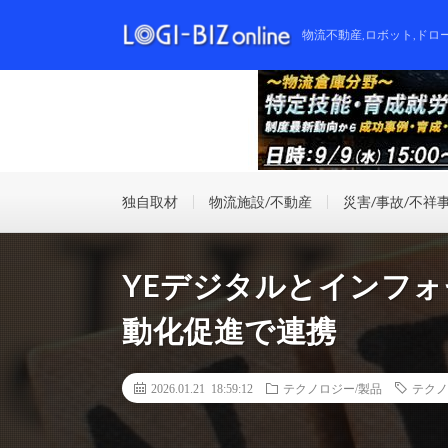
物流不動産,ロボット,ドロ
独自取材
物流施設/不動産
災害/事故/不祥
YEデジタルとインフ
動化促進で連携
2026.01.21 18:59:12
テクノロジー/製品
テクノ