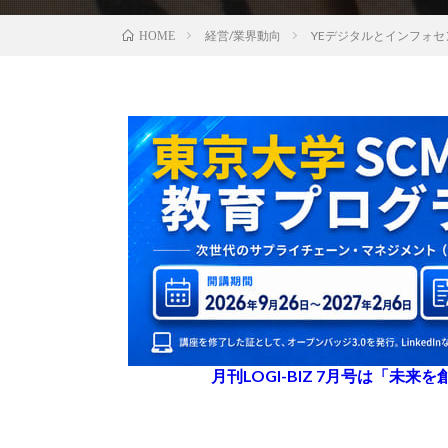
経営/業界動向
YEデジタルとインフォ
HOME
月刊LOGI-BIZ 7月号は「未