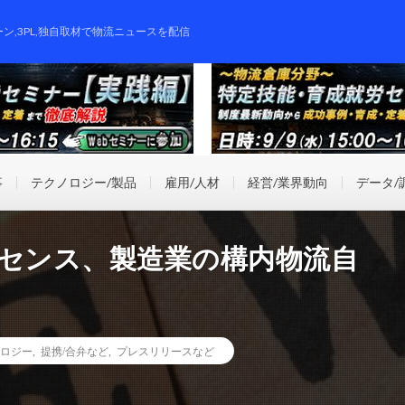
ーン,3PL,独自取材で物流ニュースを配信
事
テクノロジー/製品
雇用/人材
経営/業界動向
データ/
ォセンス、製造業の構内物流自
ロジー
,
提携/合弁など
,
プレスリリースなど