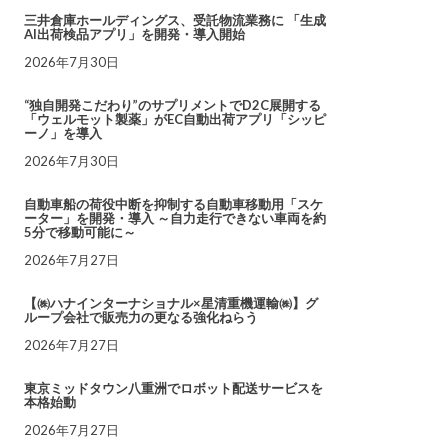
三井倉庫ホールディングス、受託物流業務に 「生成
AI出荷検品アプリ」を開発・導入開始
2026年7月30日
“独自開発こだわり”のサプリメントでD2C展開する
「ウェルモット製薬」がEC自動出荷アプリ「シッピ
ーノ」を導入
2026年7月30日
自動車船の荷役中断を抑制する自動車移動用「スケ
ーター」を開発・導入 ～自力走行できない車両を約
5分で移動可能に～
2026年7月27日
【㈱ハナインターナショナル×星清重機運輸㈱】グ
ループ会社で販売力の更なる強化ねらう
2026年7月27日
東京ミッドタウン八重洲でロボット配送サービスを
本格始動
2026年7月27日