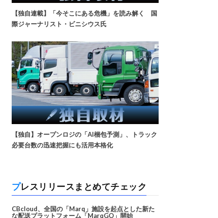
【独自連載】「今そこにある危機」を読み解く 国
際ジャーナリスト・ビニシウス氏
【独自】オープンロジの「AI梱包予測」、トラック
必要台数の迅速把握にも活用本格化
プレスリリースまとめてチェック
CBcloud、全国の「Marq」施設を起点とした新た
な配送プラットフォーム「MarqGO」開始