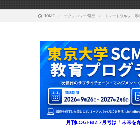
テクノロジー/製品
トレードワルツ、穀
HOME
月刊LOGI-BIZ 7月号は「未