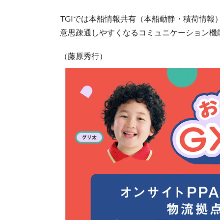
TGIでは本船情報共有（本船動静・積荷情
意思疎通しやすくなるコミュニケーション機
（藤原秀行）