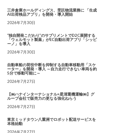
三井倉庫ホールディングス、受託物流業務に 「生成
AI出荷検品アプリ」を開発・導入開始
2026年7月30日
“独自開発こだわり”のサプリメントでD2C展開する
「ウェルモット製薬」がEC自動出荷アプリ「シッピ
ーノ」を導入
2026年7月30日
自動車船の荷役中断を抑制する自動車移動用「スケ
ーター」を開発・導入 ～自力走行できない車両を約
5分で移動可能に～
2026年7月27日
【㈱ハナインターナショナル×星清重機運輸㈱】グ
ループ会社で販売力の更なる強化ねらう
2026年7月27日
東京ミッドタウン八重洲でロボット配送サービスを
本格始動
2026年7月27日