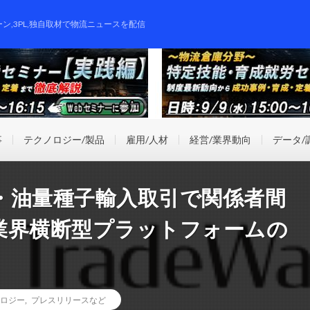
ーン,3PL,独自取材で物流ニュースを配信
事
テクノロジー/製品
雇用/人材
経営/業界動向
データ/
・油量種子輸入取引で関係者間
業界横断型プラットフォームの
ロジー
,
プレスリリースなど