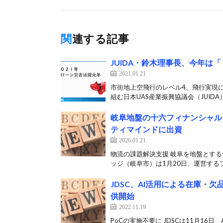
関連する記事
JUIDA・鈴木理事長、今年は
2021.01.21
市街地上空飛行のレベル4、飛行実現
組む日本UAS産業振興協議会（JUIDA）
岐阜地盤の十六フィナンシャル
ティマインドに出資
2026.01.21
物流の課題解決支援 岐阜を地盤とする
ッジ（岐阜市）は1月20日、運営するフ
JDSC、AI活用による在庫・
供開始
2022.11.19
PoCの実施不要に JDSCは11月16