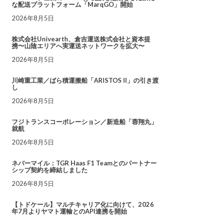
な配送プラットフォーム「MarqGO」開始
2026年8月5日
株式会社Univearth、倉吉運送株式会社と資本提
携〜山陰エリアへ実運送ネットワークを拡大〜
2026年8月5日
川崎重工業／ばら積運搬船「ARISTOS II」の引き渡
し
2026年8月5日
フジトランスコーポレーション／新造船「蓉翔丸」
就航
2026年8月5日
ネバーマイル：TGR Haas F1 Teamとのパートナー
シップ契約を締結しました
2026年8月5日
【トドケール】マルチキャリア化に向けて、2026
年7月よりヤマト運輸とのAPI連携を開始