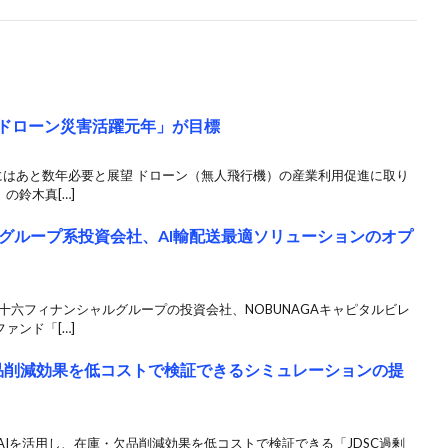
「ドローン災害活躍元年」が目標
にはあと数年必要と展望 ドローン（無人飛行機）の産業利用促進に取り
の鈴木真[…]
グループ系投資会社、AI輸配送最適ソリューションのオプ
十六フィナンシャルグループの投資会社、NOBUNAGAキャピタルビレ
ァンド「[…]
欠品削減効果を低コストで検証できるシミュレーションの提
日、AIを活用し、在庫・欠品削減効果を低コストで検証できる「JDSC過剰