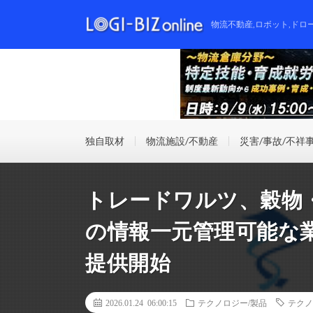
物流不動産,ロボット,ドロ
独自取材
物流施設/不動産
災害/事故/不祥
トレードワルツ、穀物
の情報一元管理可能な
提供開始
2026.01.24 06:00:15
テクノロジー/製品
テクノ