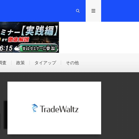
調査
政策
タイアップ
その他