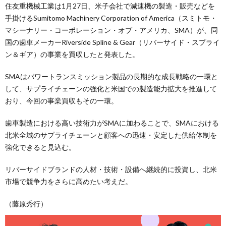
住友重機械工業は1月27日、米子会社で減速機の製造・販売などを
手掛けるSumitomo Machinery Corporation of America（スミトモ・
マシーナリー・コーポレーション・オブ・アメリカ、SMA）が、同
国の歯車メーカーRiverside Spline & Gear（リバーサイド・スプライ
ン＆ギア）の事業を買収したと発表した。
SMAはパワートランスミッション製品の長期的な成長戦略の一環と
して、サプライチェーンの強化と米国での製造能力拡大を推進して
おり、今回の事業買収もその一環。
歯車製造における高い技術力がSMAに加わることで、SMAにおける
北米全域のサプライチェーンと顧客への迅速・安定した供給体制を
強化できると見込む。
リバーサイドブランドの人材・技術・設備へ継続的に投資し、北米
市場で競争力をさらに高めたい考えだ。
（藤原秀行）