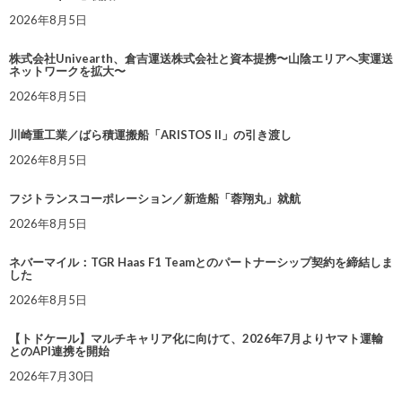
2026年8月5日
株式会社Univearth、倉吉運送株式会社と資本提携〜山陰エリアへ実運送
ネットワークを拡大〜
2026年8月5日
川崎重工業／ばら積運搬船「ARISTOS II」の引き渡し
2026年8月5日
フジトランスコーポレーション／新造船「蓉翔丸」就航
2026年8月5日
ネバーマイル：TGR Haas F1 Teamとのパートナーシップ契約を締結しま
した
2026年8月5日
【トドケール】マルチキャリア化に向けて、2026年7月よりヤマト運輸
とのAPI連携を開始
2026年7月30日