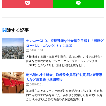
関連する記事
センコーGHD、持続可能な社会確立目指す「国連グ
ローバル・コンパクト」に参加
2020.10.28
人権擁護や雇用・職業差別撤廃、環境に優しい技術の開発・
普及など実現に寄与 センコーグループホールディングス
（GHD）は10月27日、国連と民間企業など[…]
乾汽船の株主総会、取締役全員再任や買収防衛策導
入など原案通り承認可決
2019.06.21
筆頭株主のアルファレオは反対か 乾汽船は6月21日、東京都
内で定時株主総会を開いた。会社側が提案した乾康之社長を
含む取締役5人全員の再任や買収防衛策導[…]