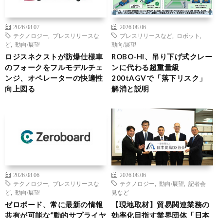
2026.08.07
2026.08.06
テクノロジー
,
プレスリリースな
プレスリリースなど
,
ロボット
,
ど
,
動向/展望
動向/展望
ロジスネクストが防爆仕様車
ROBO-HI、吊り下げ式クレー
のフォークをフルモデルチェ
ンに代わる超重量級
ンジ、オペレーターの快適性
200tAGVで「落下リスク」
向上図る
解消と説明
2026.08.06
2026.08.06
テクノロジー
,
プレスリリースな
テクノロジー
,
動向/展望
,
記者会
ど
,
動向/展望
見など
ゼロボード、常に最新の情報
【現地取材】貿易関連業務の
共有が可能な“動的サプライヤ
効率化目指す業界団体「日本