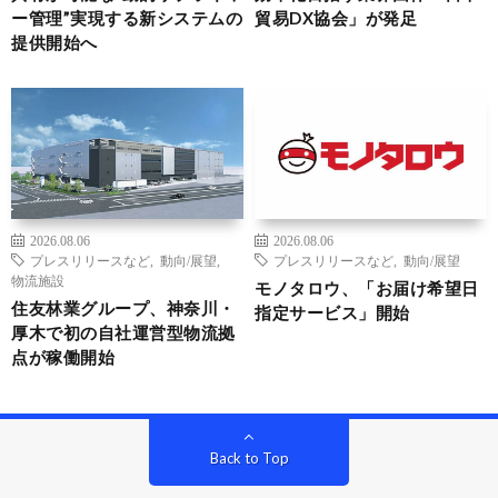
ー管理”実現する新システムの
貿易DX協会」が発足
提供開始へ
2026.08.06
2026.08.06
プレスリリースなど
,
動向/展望
,
プレスリリースなど
,
動向/展望
物流施設
モノタロウ、「お届け希望日
住友林業グループ、神奈川・
指定サービス」開始
厚木で初の自社運営型物流拠
点が稼働開始
Back to Top