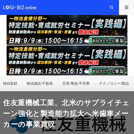
独自取材
物流施設/不動産
災害/事故/不祥事
テクノロジー/製品
住友重機械工業、北米のサプライチェ
ーン強化と製造能力拡大へ米歯車メー
カーの事業買収