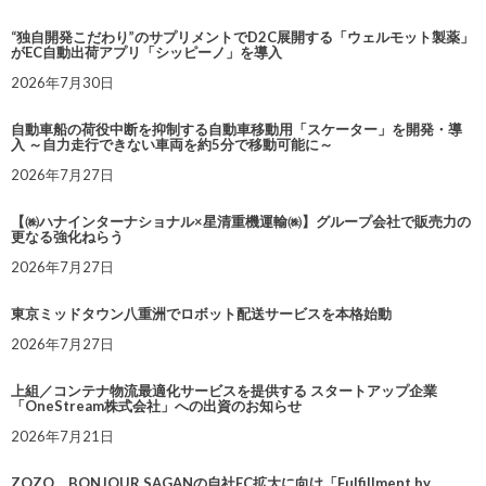
“独自開発こだわり”のサプリメントでD2C展開する「ウェルモット製薬」
がEC自動出荷アプリ「シッピーノ」を導入
2026年7月30日
自動車船の荷役中断を抑制する自動車移動用「スケーター」を開発・導
入 ～自力走行できない車両を約5分で移動可能に～
2026年7月27日
【㈱ハナインターナショナル×星清重機運輸㈱】グループ会社で販売力の
更なる強化ねらう
2026年7月27日
東京ミッドタウン八重洲でロボット配送サービスを本格始動
2026年7月27日
上組／コンテナ物流最適化サービスを提供する スタートアップ企業
「OneStream株式会社」への出資のお知らせ
2026年7月21日
ZOZO、BONJOUR SAGANの自社EC拡大に向け「Fulfillment by