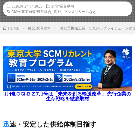
2026.01.27 14:20:20
経営/業界動向
M&A/事業買収/経営統合
,
海外
,
プレスリリースなど
経営/業界動向
住友重機械工業、北米のサプライチェーン強
HOME
月刊LOGI-BIZ 7月号は「未来を創る輸送改革」 先行企業の
生存戦略を徹底取材
迅速・安定した供給体制目指す