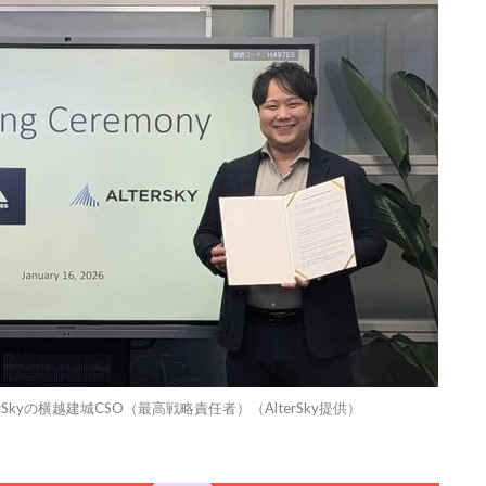
rSkyの横越建城CSO（最高戦略責任者）（AlterSky提供）