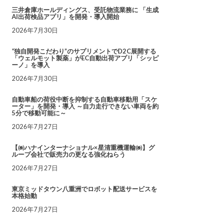
三井倉庫ホールディングス、受託物流業務に 「生成
AI出荷検品アプリ」を開発・導入開始
2026年7月30日
“独自開発こだわり”のサプリメントでD2C展開する
「ウェルモット製薬」がEC自動出荷アプリ「シッピ
ーノ」を導入
2026年7月30日
自動車船の荷役中断を抑制する自動車移動用「スケ
ーター」を開発・導入 ～自力走行できない車両を約
5分で移動可能に～
2026年7月27日
【㈱ハナインターナショナル×星清重機運輸㈱】グ
ループ会社で販売力の更なる強化ねらう
2026年7月27日
東京ミッドタウン八重洲でロボット配送サービスを
本格始動
2026年7月27日