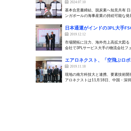
2024.07.10
基本合意書締結、脱炭素へ知見共有 日
ンガポールの海事産業の持続可能な発展
日本通運がインドの3PL大手F
2019.12.12
市場開拓に注力、海外売上高拡大図る 
会社で3PLサービス大手の物流会社フュ
エアロネクスト、「空飛ぶロボ
2019.11.18
現地の南方科技大と連携、要素技術開
アロネクストは11月18日、中国・深圳