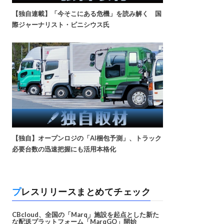
【独自連載】「今そこにある危機」を読み解く 国
際ジャーナリスト・ビニシウス氏
【独自】オープンロジの「AI梱包予測」、トラック
必要台数の迅速把握にも活用本格化
プレスリリースまとめてチェック
CBcloud、全国の「Marq」施設を起点とした新た
な配送プラットフォーム「MarqGO」開始