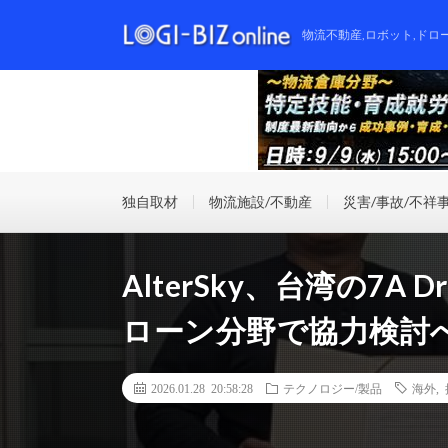
物流不動産,ロボット,ドロ
独自取材
物流施設/不動産
災害/事故/不祥
AlterSky、台湾の7A
ローン分野で協力検討
2026.01.28 20:58:28
テクノロジー/製品
海外
,