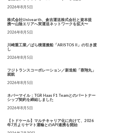
2026年8月5日
株式会社Univearth、倉吉運送株式会社と資本提
携〜山陰エリアへ実運送ネットワークを拡大〜
2026年8月5日
川崎重工業／ばら積運搬船「ARISTOS II」の引き渡
し
2026年8月5日
フジトランスコーポレーション／新造船「蓉翔丸」
就航
2026年8月5日
ネバーマイル：TGR Haas F1 Teamとのパートナー
シップ契約を締結しました
2026年8月5日
【トドケール】マルチキャリア化に向けて、2026
年7月よりヤマト運輸とのAPI連携を開始
2026年7月30日