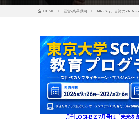
経営/業界動向
AlterSky、台湾の7A
HOME
月刊LOGI-BIZ 7月号は「未