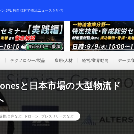
ーン,3PL,独自取材で物流ニュースを配信
事
テクノロジー/製品
雇用/人材
経営/業界動向
データ/
 Dronesと日本市場の大型物流ド
へ
提携/合弁など
,
ドローン
,
プレスリリースなど