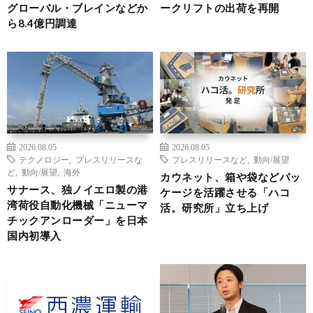
グローバル・ブレインなどか
ークリフトの出荷を再開
ら8.4億円調達
2026.08.05
2026.08.05
テクノロジー
,
プレスリリースな
プレスリリースなど
,
動向/展望
ど
,
動向/展望
,
海外
カウネット、箱や袋などパッ
サナース、独ノイエロ製の港
ケージを活躍させる「ハコ
湾荷役自動化機械「ニューマ
活。研究所」立ち上げ
チックアンローダー」を日本
国内初導入