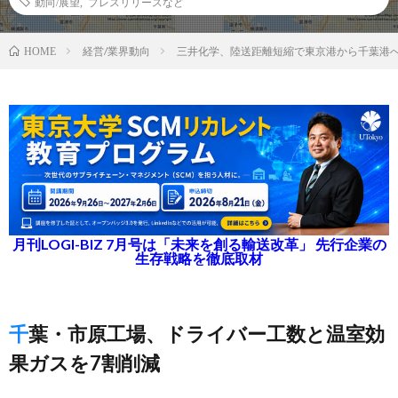
動向/展望
,
プレスリリースなど
経営/業界動向
三井化学、陸送距離短縮で東京港から千葉港
HOME
月刊LOGI-BIZ 7月号は「未来を創る輸送改革」 先行企業の
生存戦略を徹底取材
千葉・市原工場、ドライバー工数と温室効
果ガスを7割削減