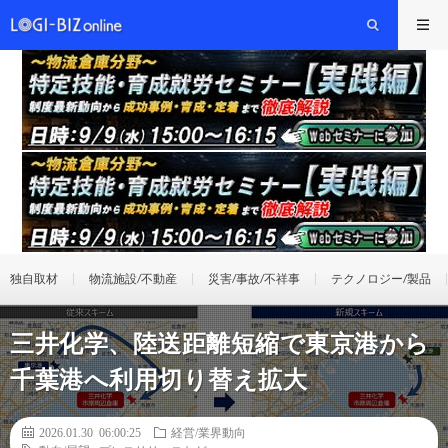
独自取材
物流施設/不動産
災害/事故/不祥事
テクノロジー/製品
三井化学、陸送距離短縮で東京港から
千葉港へ利用切り替え拡大
2026.01.30 06:00:25
経営/業界動向