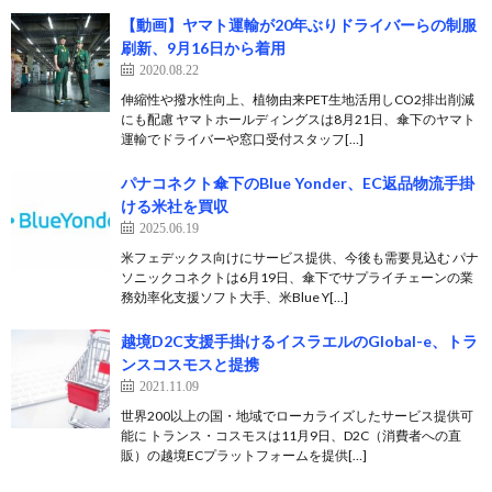
【動画】ヤマト運輸が20年ぶりドライバーらの制服
刷新、9月16日から着用
2020.08.22
伸縮性や撥水性向上、植物由来PET生地活用しCO2排出削減
にも配慮 ヤマトホールディングスは8月21日、傘下のヤマト
運輸でドライバーや窓口受付スタッフ[…]
パナコネクト傘下のBlue Yonder、EC返品物流手掛
ける米社を買収
2025.06.19
米フェデックス向けにサービス提供、今後も需要見込む パナ
ソニックコネクトは6月19日、傘下でサプライチェーンの業
務効率化支援ソフト大手、米Blue Y[…]
越境D2C支援手掛けるイスラエルのGlobal-e、トラ
ンスコスモスと提携
2021.11.09
世界200以上の国・地域でローカライズしたサービス提供可
能に トランス・コスモスは11月9日、D2C（消費者への直
販）の越境ECプラットフォームを提供[…]