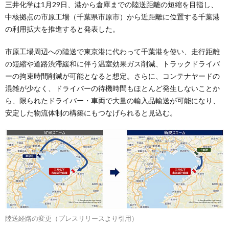
三井化学は1月29日、港から倉庫までの陸送距離の短縮を目指し、
中核拠点の市原工場（千葉県市原市）から近距離に位置する千葉港
の利用拡大を推進すると発表した。
市原工場周辺への陸送で東京港に代わって千葉港を使い、走行距離
の短縮や道路渋滞緩和に伴う温室効果ガス削減、トラックドライバ
ーの拘束時間削減が可能となると想定。さらに、コンテナヤードの
混雑が少なく、ドライバーの待機時間もほとんど発生しないことか
ら、限られたドライバー・車両で大量の輸入品輸送が可能になり、
安定した物流体制の構築にもつなげられると見込む。
陸送経路の変更（プレスリリースより引用）