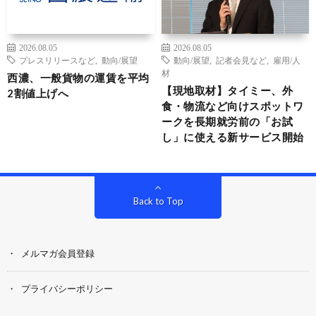
2026.08.05
2026.08.05
プレスリリースなど
,
動向/展望
動向/展望
,
記者会見など
,
雇用/人
材
西濃、一般貨物の運賃を平均
【現地取材】タイミー、外
2割値上げへ
食・物流など向けスポットワ
ークを長期就労前の「お試
し」に使える新サービス開始
Back to Top
メルマガ会員登録
プライバシーポリシー