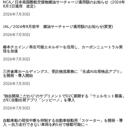
NCA／日本発国際航空貨物燃油サーチャージ適用額のお知らせ（2026年
8月1日適用 改定）
2026年7月30日
JAL／2026年8月前半 燃油サーチャージ適用額のお知らせ(変更)
2026年7月30日
椿本チエイン／再生可能エネルギーを活用し、カーボンニュートラル実
現を加速
2026年7月30日
三井倉庫ホールディングス、受託物流業務に 「生成AI出荷検品アプリ」
を開発・導入開始
2026年7月30日
“独自開発こだわり”のサプリメントでD2C展開する「ウェルモット製薬」
がEC自動出荷アプリ「シッピーノ」を導入
2026年7月30日
自動車船の荷役中断を抑制する自動車移動用「スケーター」を開発・導
入 ～自力走行できない車両を約5分で移動可能に～