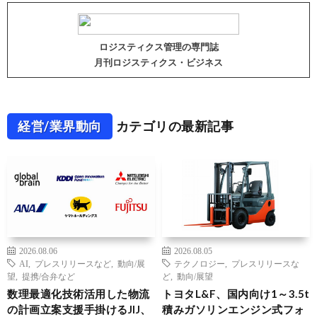
ロジスティクス管理の専門誌
月刊ロジスティクス・ビジネス
経営/業界動向
カテゴリの最新記事
2026.08.06
2026.08.05
AI
,
プレスリリースなど
,
動向/展
テクノロジー
,
プレスリリースな
望
,
提携/合弁など
ど
,
動向/展望
数理最適化技術活用した物流
トヨタL&F、国内向け1～3.5t
の計画立案支援手掛けるJIJ、
積みガソリンエンジン式フォ