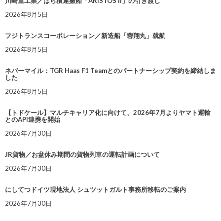
川崎重工業／ばら積運搬船「ARISTOS II」の引き渡し
2026年8月5日
フジトランスコーポレーション／新造船「蓉翔丸」就航
2026年8月5日
ネバーマイル：TGR Haas F1 Teamとのパートナーシップ契約を締結しま
した
2026年8月5日
【トドケール】マルチキャリア化に向けて、2026年7月よりヤマト運輸
とのAPI連携を開始
2026年7月30日
JR貨物／お盆休み期間の貨物列車の運転計画について
2026年7月30日
にしてつドイツ現地法人 シュツットガルト事務所移転のご案内
2026年7月30日