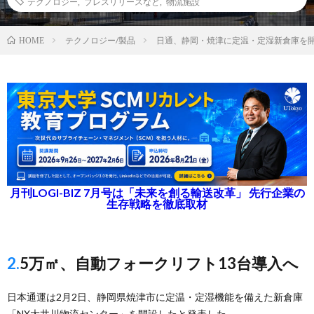
テクノロジー
,
プレスリリースなど
,
物流施設
テクノロジー/製品
日通、静岡・焼津に定温・定湿新倉庫を
HOME
月刊LOGI-BIZ 7月号は「未来を創る輸送改革」 先行企業の
生存戦略を徹底取材
2.5万㎡、自動フォークリフト13台導入へ
日本通運は2月2日、静岡県焼津市に定温・定湿機能を備えた新倉庫
「NX大井川物流センター」を開設したと発表した。