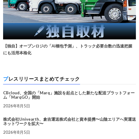
【独自】オープンロジの「AI梱包予測」、トラック必要台数の迅速把握
にも活用本格化
プレスリリースまとめてチェック
CBcloud、全国の「Marq」施設を起点とした新たな配送プラットフォー
ム「MarqGO」開始
2026年8月5日
株式会社Univearth、倉吉運送株式会社と資本提携〜山陰エリアへ実運送
ネットワークを拡大〜
2026年8月5日