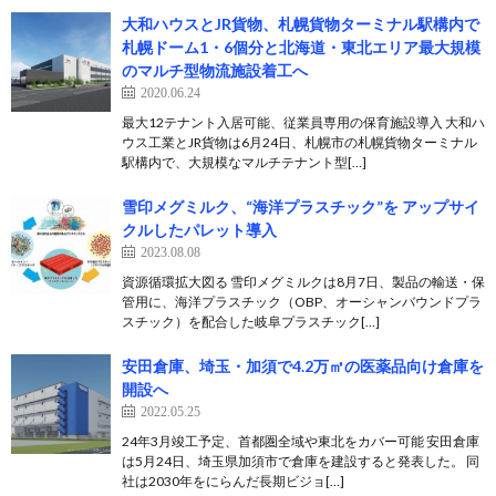
大和ハウスとJR貨物、札幌貨物ターミナル駅構内で
札幌ドーム1・6個分と北海道・東北エリア最大規模
のマルチ型物流施設着工へ
2020.06.24
最大12テナント入居可能、従業員専用の保育施設導入 大和ハ
ウス工業とJR貨物は6月24日、札幌市の札幌貨物ターミナル
駅構内で、大規模なマルチテナント型[…]
雪印メグミルク、“海洋プラスチック”を アップサイ
クルしたパレット導入
2023.08.08
資源循環拡大図る 雪印メグミルクは8月7日、製品の輸送・保
管用に、海洋プラスチック（OBP、オーシャンバウンドプラ
スチック）を配合した岐阜プラスチック[…]
安田倉庫、埼玉・加須で4.2万㎡の医薬品向け倉庫を
開設へ
2022.05.25
24年3月竣工予定、首都圏全域や東北をカバー可能 安田倉庫
は5月24日、埼玉県加須市で倉庫を建設すると発表した。 同
社は2030年をにらんだ長期ビジョ[…]