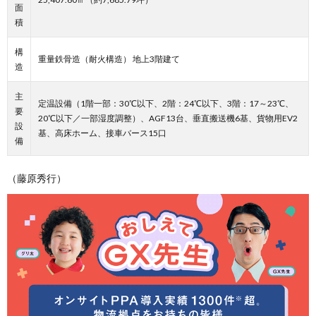
面
積
構
重量鉄骨造（耐火構造） 地上3階建て
造
主
定温設備（1階一部：30℃以下、2階：24℃以下、3階：17～23℃、
要
20℃以下／一部湿度調整）、AGF13台、垂直搬送機6基、貨物用EV2
設
基、高床ホーム、接車バース15口
備
（藤原秀行）