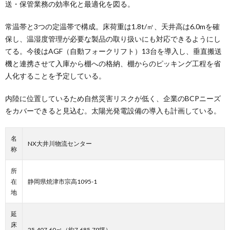
送・保管業務の効率化と最適化を図る。
常温帯と3つの定温帯で構成。床荷重は1.8t/㎡、天井高は6.0mを確
保し、温湿度管理が必要な製品の取り扱いにも対応できるようにし
てる。今後はAGF（自動フォークリフト）13台を導入し、垂直搬送
機と連携させて入庫から棚への格納、棚からのピッキング工程を省
人化することを予定している。
内陸に位置しているため自然災害リスクが低く、企業のBCPニーズ
をカバーできると見込む。太陽光発電設備の導入も計画している。
名
NX大井川物流センター
称
所
在
静岡県焼津市宗高1095-1
地
延
床
25,407.60㎡（約7,685.79坪）