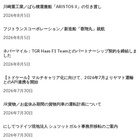
川崎重工業／ばら積運搬船「ARISTOS II」の引き渡し
2026年8月5日
フジトランスコーポレーション／新造船「蓉翔丸」就航
2026年8月5日
ネバーマイル：TGR Haas F1 Teamとのパートナーシップ契約を締結しま
した
2026年8月5日
【トドケール】マルチキャリア化に向けて、2026年7月よりヤマト運輸
とのAPI連携を開始
2026年7月30日
JR貨物／お盆休み期間の貨物列車の運転計画について
2026年7月30日
にしてつドイツ現地法人 シュツットガルト事務所移転のご案内
2026年7月30日