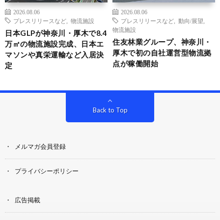
2026.08.06
2026.08.06
プレスリリースなど
,
物流施設
プレスリリースなど
,
動向/展望
,
物流施設
日本GLPが神奈川・厚木で8.4
住友林業グループ、神奈川・
万㎡の物流施設完成、日本エ
厚木で初の自社運営型物流拠
マソンや真栄運輸など入居決
点が稼働開始
定
Back to Top
メルマガ会員登録
プライバシーポリシー
広告掲載