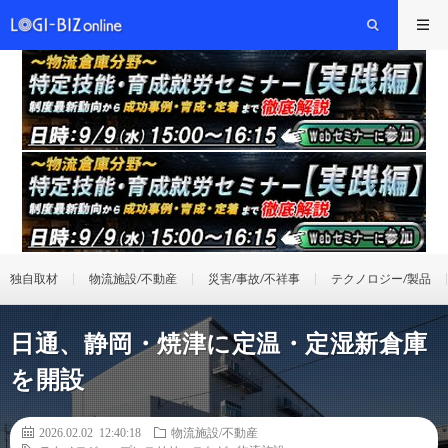
独自取材
物流施設/不動産
災害/事故/不祥事
テクノロジー/製品
日通、静岡・焼津に定温・定湿新倉庫
を開設
2026.02.02 12:40:18
物流施設/不動産