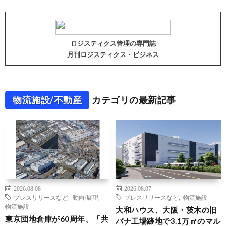
ロジスティクス管理の専門誌
月刊ロジスティクス・ビジネス
物流施設/不動産
カテゴリの最新記事
2026.08.08
2026.08.07
プレスリリースなど
,
動向/展望
,
プレスリリースなど
,
物流施設
物流施設
大和ハウス、大阪・茨木の旧
東京団地倉庫が60周年、「共
パナ工場跡地で3.1万㎡のマル