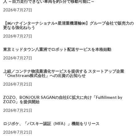
入 ～自力走行できない車両を約5分で移動可能に～
2026年7月27日
【㈱ハナインターナショナル×星清重機運輸㈱】グループ会社で販売力の
更なる強化ねらう
2026年7月27日
東京ミッドタウン八重洲でロボット配送サービスを本格始動
2026年7月27日
上組／コンテナ物流最適化サービスを提供する スタートアップ企業
「OneStream株式会社」への出資のお知らせ
2026年7月21日
ZOZO、BONJOUR SAGANの自社EC拡大に向け「Fulfillment by
ZOZO」を提供開始
2026年7月21日
ロジポケ、「パスキー認証（MFA）」機能をリリース
2026年7月21日