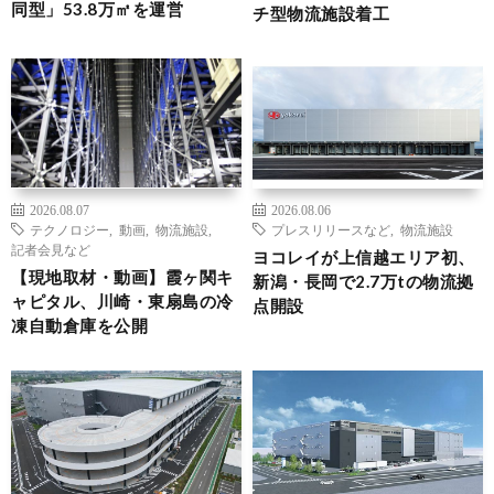
同型」53.8万㎡を運営
チ型物流施設着工
2026.08.07
2026.08.06
テクノロジー
,
動画
,
物流施設
,
プレスリリースなど
,
物流施設
記者会見など
ヨコレイが上信越エリア初、
【現地取材・動画】霞ヶ関キ
新潟・長岡で2.7万tの物流拠
ャピタル、川崎・東扇島の冷
点開設
凍自動倉庫を公開