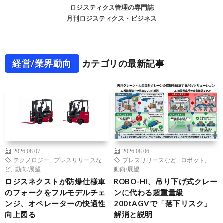
ロジスティクス管理の専門誌
月刊ロジスティクス・ビジネス
経営/業界動向
カテゴリの最新記事
2026.08.07
2026.08.06
テクノロジー
,
プレスリリースな
プレスリリースなど
,
ロボット
,
ど
,
動向/展望
動向/展望
ロジスネクストが防爆仕様車
ROBO-HI、吊り下げ式クレー
のフォークをフルモデルチェ
ンに代わる超重量級
ンジ、オペレーターの快適性
200tAGVで「落下リスク」
向上図る
解消と説明