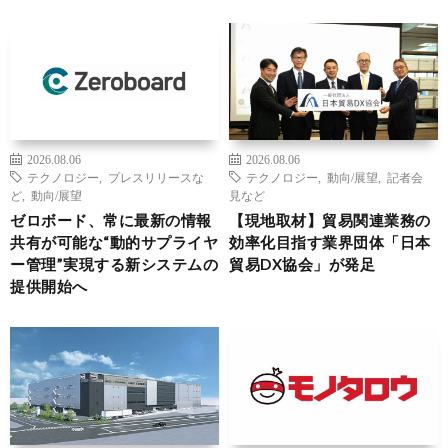
2026.08.06
2026.08.06
テクノロジー
,
プレスリリースな
テクノロジー
,
動向/展望
,
記者会
ど
,
動向/展望
見など
ゼロボード、常に最新の情報
【現地取材】貿易関連業務の
共有が可能な“動的サプライヤ
効率化目指す業界団体「日本
ー管理”実現する新システムの
貿易DX協会」が発足
提供開始へ