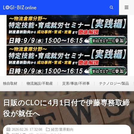
独自取材
物流施設/不動産
災害/事故/不祥事
テクノロジー/製品
日販のCLOに4月1日付で伊藤専務取締
役が就任へ
2026.02.26 17:32:08
経営/業界動向