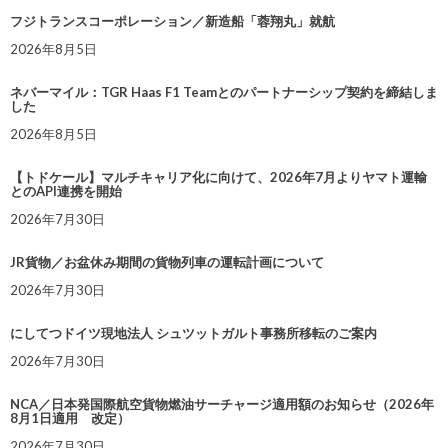
フジトランスコーポレーション／新造船「蓉翔丸」就航
2026年8月5日
ネバーマイル：TGR Haas F1 Teamとのパートナーシップ契約を締結しま
した
2026年8月5日
【トドケール】マルチキャリア化に向けて、2026年7月よりヤマト運輸
とのAPI連携を開始
2026年7月30日
JR貨物／お盆休み期間の貨物列車の運転計画について
2026年7月30日
にしてつドイツ現地法人 シュツットガルト事務所移転のご案内
2026年7月30日
NCA／日本発国際航空貨物燃油サーチャージ適用額のお知らせ（2026年
8月1日適用 改定）
2026年7月30日