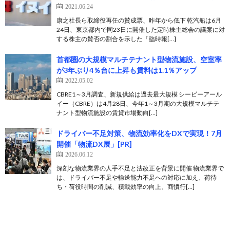
2021.06.24
康之社長ら取締役再任の賛成票、昨年から低下 乾汽船は6月
24日、東京都内で同23日に開催した定時株主総会の議案に対
する株主の賛否の割合を示した「臨時報[…]
首都圏の大規模マルチテナント型物流施設、空室率
が3年ぶり4％台に上昇も賃料は1.1％アップ
2022.05.02
CBRE1～3月調査、新規供給は過去最大規模 シービーアール
イー（CBRE）は4月28日、今年1～3月期の大規模マルチテ
ナント型物流施設の賃貸市場動向[…]
ドライバー不足対策、物流効率化をDXで実現！7月
開催「物流DX展」[PR]
2026.06.12
深刻な物流業界の人手不足と法改正を背景に開催 物流業界で
は、ドライバー不足や輸送能力不足への対応に加え、荷待
ち・荷役時間の削減、積載効率の向上、商慣行[…]