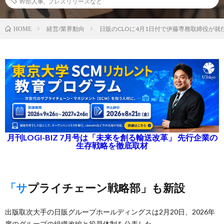
幹部人事
,
プレスリリースなど
経営/業界動向
日販のCLOに4月1日付で伊藤専務取締役が就
HOME
月刊LOGI-BIZ 7月号は「未来を創る輸送改革」 先行企業の
生存戦略を徹底取材
「サプライチェーン戦略部」も新設
出版取次大手の日販グループホールディングスは2月20日、2026年
度のグループの組織改編と役員体制を公表した。