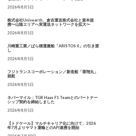
2026年8月5日
株式会社Univearth、倉吉運送株式会社と資本提
携〜山陰エリアへ実運送ネットワークを拡大〜
2026年8月5日
川崎重工業／ばら積運搬船「ARISTOS II」の引き渡
し
2026年8月5日
フジトランスコーポレーション／新造船「蓉翔丸」
就航
2026年8月5日
ネバーマイル：TGR Haas F1 Teamとのパートナー
シップ契約を締結しました
2026年8月5日
【トドケール】マルチキャリア化に向けて、2026
年7月よりヤマト運輸とのAPI連携を開始
2026年7月30日