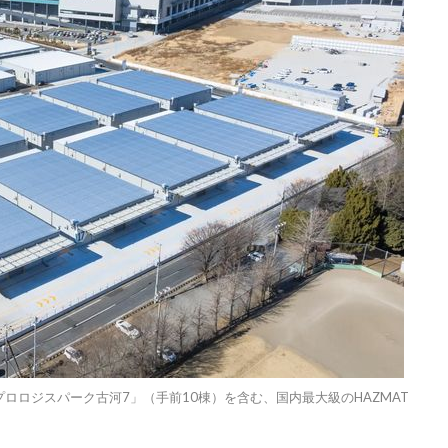
ロロジスパーク古河7」（手前10棟）を含む、国内最大級のHAZMAT