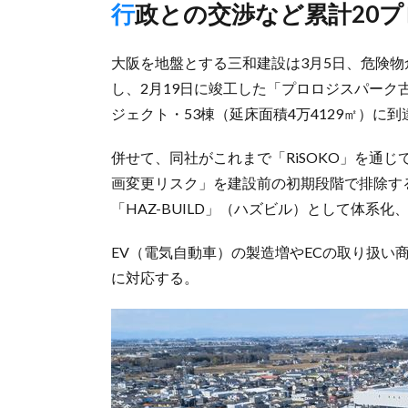
行政との交渉など累計20
大阪を地盤とする三和建設は3月5日、危険物
し、2月19日に竣工した「プロロジスパーク
ジェクト・53棟（延床面積4万4129㎡）に
併せて、同社がこれまで「RiSOKO」を通
画変更リスク」を建設前の初期段階で排除す
「HAZ-BUILD」（ハズビル）として体系
EV（電気自動車）の製造増やECの取り扱い
に対応する。