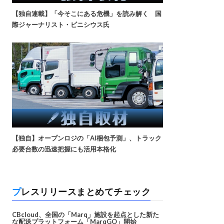
【独自連載】「今そこにある危機」を読み解く 国
際ジャーナリスト・ビニシウス氏
【独自】オープンロジの「AI梱包予測」、トラック
必要台数の迅速把握にも活用本格化
プレスリリースまとめてチェック
CBcloud、全国の「Marq」施設を起点とした新た
な配送プラットフォーム「MarqGO」開始