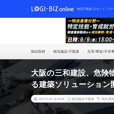
物流不動産,ロボット,ドロ
独自取材
物流施設/不動産
災害/事故/不祥
大阪の三和建設、危険物
る建築ソリューション
2026.03.06 06:00:08
物流施設/不動産
動向/展