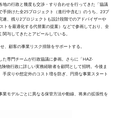
各地の行政と幾度も交渉・すり合わせを行ってきた「協議
手掛けた全25プロジェクト（進行中含む）のうち、23プ
完遂、残り2プロジェクトも設計段階でのアドバイザーや
コストを最適化する代替案の提案）などで参画しており、全
く関与してきたとアピールしている。
映させ、顧客の事業リスク排除をサポートする。
た専門チームが行政協議に参画。さらに「HAZ-
り、危険物行政に詳しい実務経験者を顧問として招聘。今後ま
、手戻りや想定外のコスト増を防ぎ、円滑な事業スタート
事業モデルごとに異なる保管方法や動線、将来の拡張性を