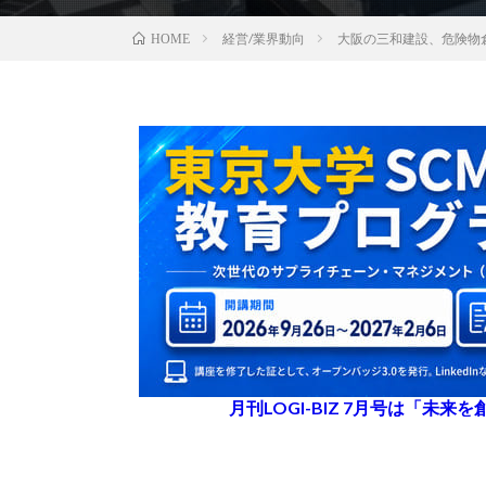
経営/業界動向
大阪の三和建設、危険物
HOME
月刊LOGI-BIZ 7月号は「未