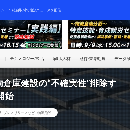
ーン,3PL,独自取材で物流ニュースを配信
事
テクノロジー/製品
雇用/人材
経営/業界動向
データ/
倉庫建設の“不確実性”排除す
開始
望
,
プレスリリースなど
,
物流施設