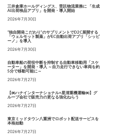
三井倉庫ホールディングス、受託物流業務に 「生成
AI出荷検品アプリ」を開発・導入開始
2026年7月30日
“独自開発こだわり”のサプリメントでD2C展開する
「ウェルモット製薬」がEC自動出荷アプリ「シッピ
ーノ」を導入
2026年7月30日
自動車船の荷役中断を抑制する自動車移動用「スケ
ーター」を開発・導入 ～自力走行できない車両を約
5分で移動可能に～
2026年7月27日
【㈱ハナインターナショナル×星清重機運輸㈱】グ
ループ会社で販売力の更なる強化ねらう
2026年7月27日
東京ミッドタウン八重洲でロボット配送サービスを
本格始動
2026年7月27日