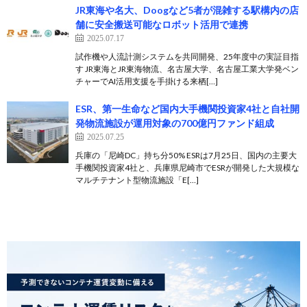
JR東海や名大、Doogなど5者が混雑する駅構内の店
舗に安全搬送可能なロボット活用で連携
2025.07.17
試作機や人流計測システムを共同開発、25年度中の実証目指
す JR東海とJR東海物流、名古屋大学、名古屋工業大学発ベン
チャーでAI活用支援を手掛ける来栖[…]
ESR、第一生命など国内大手機関投資家4社と自社開
発物流施設が運用対象の700億円ファンド組成
2025.07.25
兵庫の「尼崎DC」持ち分50% ESRは7月25日、国内の主要大
手機関投資家4社と、兵庫県尼崎市でESRが開発した大規模な
マルチテナント型物流施設「E[…]