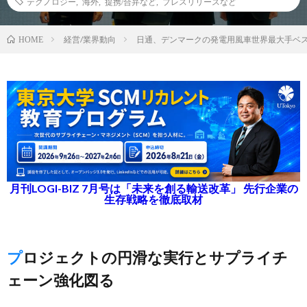
テクノロジー
,
海外
,
提携/合弁など
,
プレスリリースなど
経営/業界動向
日通、デンマークの発電用風車世界最大手ベ
HOME
月刊LOGI-BIZ 7月号は「未来を創る輸送改革」 先行企業の
生存戦略を徹底取材
プロジェクトの円滑な実行とサプライチ
ェーン強化図る