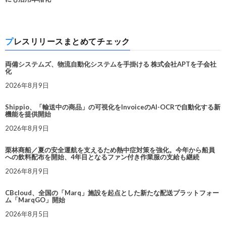
プレスリリースまとめてチェック
両備システムズ、物流自動化システムを手掛ける 株式会社APTを子会社
化
2026年8月9日
Shippio、「輸送中の商品」の可視化をInvoiceのAI-OCRで自動化する新
機能を提供開始
2026年8月9日
栗林商船／夏の安全運航を支えるため熱中症対策を強化。今年から船員
への飲料配布を開始、4年目となるファン付き作業服の支給も継続
2026年8月9日
CBcloud、全国の「Marq」施設を起点とした新たな配送プラットフォー
ム「MarqGO」開始
2026年8月5日