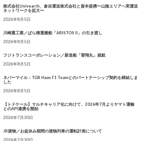
株式会社Univearth、倉吉運送株式会社と資本提携〜山陰エリアへ実運送
ネットワークを拡大〜
2026年8月5日
川崎重工業／ばら積運搬船「ARISTOS II」の引き渡し
2026年8月5日
フジトランスコーポレーション／新造船「蓉翔丸」就航
2026年8月5日
ネバーマイル：TGR Haas F1 Teamとのパートナーシップ契約を締結しま
した
2026年8月5日
【トドケール】マルチキャリア化に向けて、2026年7月よりヤマト運輸
とのAPI連携を開始
2026年7月30日
JR貨物／お盆休み期間の貨物列車の運転計画について
2026年7月30日