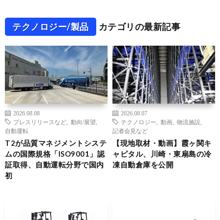
テクノロジー/製品
カテゴリの最新記事
2026.08.08
2026.08.07
プレスリリースなど
,
動向/展望
,
テクノロジー
,
動画
,
物流施設
,
自動運転
記者会見など
T2が品質マネジメントシステ
【現地取材・動画】霞ヶ関キ
ムの国際規格「ISO9001」認
ャピタル、川崎・東扇島の冷
証取得、自動運転分野で国内
凍自動倉庫を公開
初