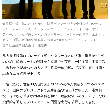
覚書締結式に臨んだ（左から）駐日デンマーク特命全権大使のヤール・
フリース＝マスン氏、ベスタスのバイス・プレジデント、洋上/陸上アジ
アセールスヘッド兼ジャパンカントリーマネージャーのラファエル・ウ
オ氏、日通の坂田道治常務執行役員Westカンパニープレジデント、山田
賢司経済産業副大臣（日通提供）
風力発電設備はブレード（翼）やタワーなどの大型・重量物が中心
のため、輸送ルートの設計から港湾での荷役、一時保管、工事工程
に合わせた現場への納入まで、物流全体で極めて高度な専門技術と
緻密な工程管理が不可欠。
日通は既に、世界88カ国で累計201GWの導入実績を有するベスタ
スと、国内のプロジェクトで風車部品や治工具の輸出入、港湾荷
役、保管など重要な物流業務を担い、建設現場へのタイムリーな物
資供給を通じてプロジェクトの円滑な進行を後押ししてきた。