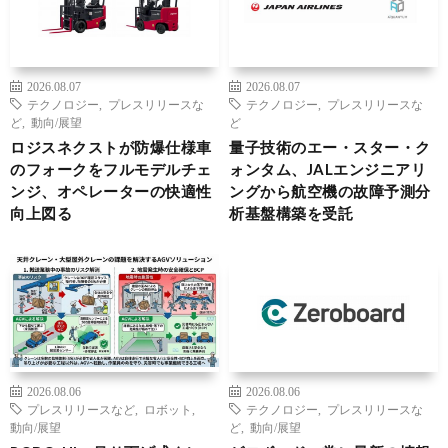
2026.08.07
2026.08.07
テクノロジー
,
プレスリリースな
テクノロジー
,
プレスリリースな
ど
,
動向/展望
ど
ロジスネクストが防爆仕様車
量子技術のエー・スター・ク
のフォークをフルモデルチェ
ォンタム、JALエンジニアリ
ンジ、オペレーターの快適性
ングから航空機の故障予測分
向上図る
析基盤構築を受託
2026.08.06
2026.08.06
プレスリリースなど
,
ロボット
,
テクノロジー
,
プレスリリースな
動向/展望
ど
,
動向/展望