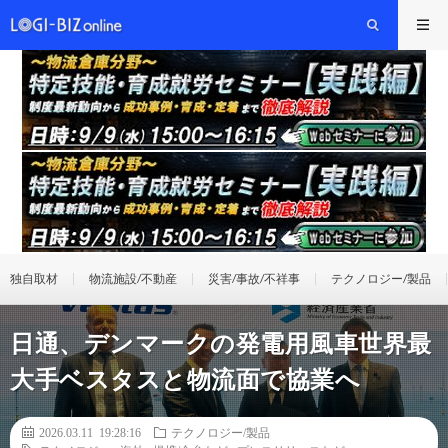
独自取材
物流施設/不動産
災害/事故/不祥事
テクノロジー/製品
日通、デンマークの発電用風車世界最
大手ベスタスと物流面で協業へ
2026.03.11 19:28:16
テクノロジー/製品