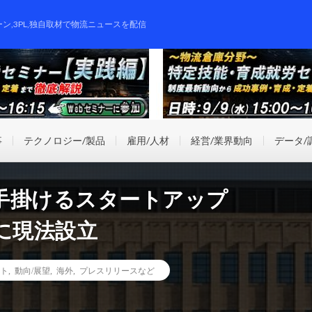
ーン,3PL,独自取材で物流ニュースを配信
事
テクノロジー/製品
雇用/人材
経営/業界動向
データ/
手掛けるスタートアップ
トに現法設立
ト
,
動向/展望
,
海外
,
プレスリリースなど