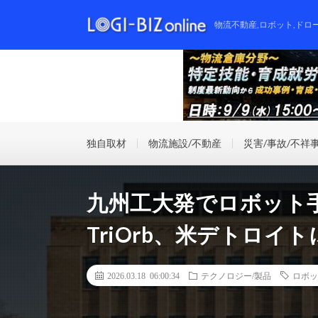
物流不動産,ロボット,ドロ
独自取材
物流施設/不動産
災害/事故/不祥
九州工大発でロボット
TriOrb、米デトロイ
2026.03.18 06:00:34
テクノロジー/製品
ロボッ