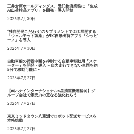
三井倉庫ホールディングス、受託物流業務に 「生成
AI出荷検品アプリ」を開発・導入開始
2026年7月30日
“独自開発こだわり”のサプリメントでD2C展開する
「ウェルモット製薬」がEC自動出荷アプリ「シッピ
ーノ」を導入
2026年7月30日
自動車船の荷役中断を抑制する自動車移動用「スケ
ーター」を開発・導入 ～自力走行できない車両を約
5分で移動可能に～
2026年7月27日
【㈱ハナインターナショナル×星清重機運輸㈱】グ
ループ会社で販売力の更なる強化ねらう
2026年7月27日
東京ミッドタウン八重洲でロボット配送サービスを
本格始動
2026年7月27日