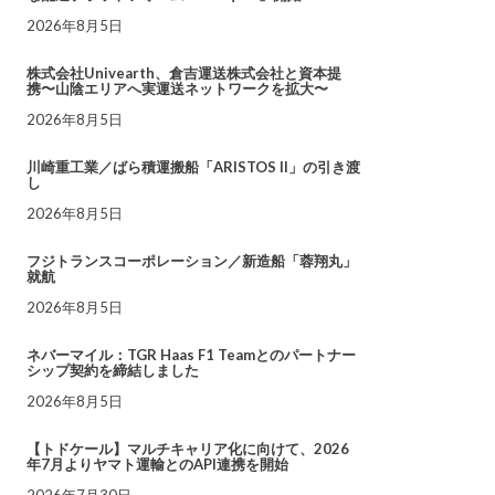
2026年8月5日
株式会社Univearth、倉吉運送株式会社と資本提
携〜山陰エリアへ実運送ネットワークを拡大〜
2026年8月5日
川崎重工業／ばら積運搬船「ARISTOS II」の引き渡
し
2026年8月5日
フジトランスコーポレーション／新造船「蓉翔丸」
就航
2026年8月5日
ネバーマイル：TGR Haas F1 Teamとのパートナー
シップ契約を締結しました
2026年8月5日
【トドケール】マルチキャリア化に向けて、2026
年7月よりヤマト運輸とのAPI連携を開始
2026年7月30日