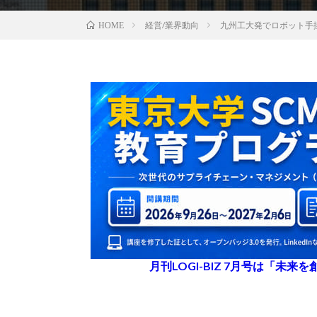
経営/業界動向
九州工大発でロボット手掛
HOME
月刊LOGI-BIZ 7月号は「未