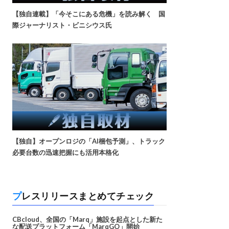
【独自連載】「今そこにある危機」を読み解く 国
際ジャーナリスト・ビニシウス氏
【独自】オープンロジの「AI梱包予測」、トラック
必要台数の迅速把握にも活用本格化
プレスリリースまとめてチェック
CBcloud、全国の「Marq」施設を起点とした新た
な配送プラットフォーム「MarqGO」開始