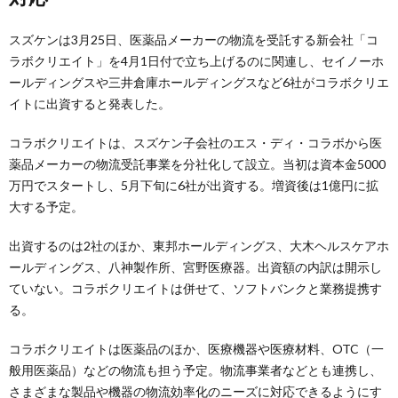
スズケンは3月25日、医薬品メーカーの物流を受託する新会社「コ
ラボクリエイト」を4月1日付で立ち上げるのに関連し、セイノーホ
ールディングスや三井倉庫ホールディングスなど6社がコラボクリエ
イトに出資すると発表した。
コラボクリエイトは、スズケン子会社のエス・ディ・コラボから医
薬品メーカーの物流受託事業を分社化して設立。当初は資本金5000
万円でスタートし、5月下旬に6社が出資する。増資後は1億円に拡
大する予定。
出資するのは2社のほか、東邦ホールディングス、大木ヘルスケアホ
ールディングス、八神製作所、宮野医療器。出資額の内訳は開示し
ていない。コラボクリエイトは併せて、ソフトバンクと業務提携す
る。
コラボクリエイトは医薬品のほか、医療機器や医療材料、OTC（一
般用医薬品）などの物流も担う予定。物流事業者などとも連携し、
さまざまな製品や機器の物流効率化のニーズに対応できるようにす