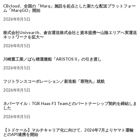
CBcloud、全国の「Marq」施設を起点とした新たな配送プラットフォー
ム「MarqGO」開始
2026年8月5日
株式会社Univearth、倉吉運送株式会社と資本提携〜山陰エリアへ実運送
ネットワークを拡大〜
2026年8月5日
川崎重工業／ばら積運搬船「ARISTOS II」の引き渡し
2026年8月5日
フジトランスコーポレーション／新造船「蓉翔丸」就航
2026年8月5日
ネバーマイル：TGR Haas F1 Teamとのパートナーシップ契約を締結しま
した
2026年8月5日
【トドケール】マルチキャリア化に向けて、2026年7月よりヤマト運輸
とのAPI連携を開始