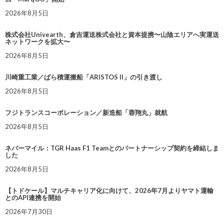
2026年8月5日
株式会社Univearth、倉吉運送株式会社と資本提携〜山陰エリアへ実運送
ネットワークを拡大〜
2026年8月5日
川崎重工業／ばら積運搬船「ARISTOS II」の引き渡し
2026年8月5日
フジトランスコーポレーション／新造船「蓉翔丸」就航
2026年8月5日
ネバーマイル：TGR Haas F1 Teamとのパートナーシップ契約を締結しま
した
2026年8月5日
【トドケール】マルチキャリア化に向けて、2026年7月よりヤマト運輸
とのAPI連携を開始
2026年7月30日