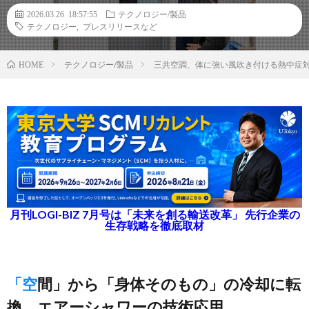
2026.03.26 18:57:55
テクノロジー/製品
テクノロジー
,
プレスリリースなど
テクノロジー/製品
三共空調、体に強い風吹き付ける熱中症
HOME
月刊LOGI-BIZ 7月号は「未来を創る輸送改革」 先行企業の
生存戦略を徹底取材
「空間」から「身体そのもの」の冷却に転
換、エアーシャワーの技術応用