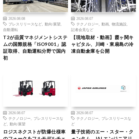
2026.08.08
2026.08.07
プレスリリースなど
,
動向/展望
,
テクノロジー
,
動画
,
物流施設
,
自動運転
記者会見など
T2が品質マネジメントシステ
【現地取材・動画】霞ヶ関キ
ムの国際規格「ISO9001」認
ャピタル、川崎・東扇島の冷
証取得、自動運転分野で国内
凍自動倉庫を公開
初
2026.08.07
2026.08.07
テクノロジー
,
プレスリリースな
テクノロジー
,
プレスリリースな
ど
,
動向/展望
ど
ロジスネクストが防爆仕様車
量子技術のエー・スター・ク
のフォークをフルモデルチェ
ォンタム、JALエンジニアリ