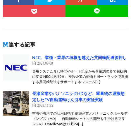
関連する記事
NEC、業種・業界の垣根を越えた共同輸配送後押し
2024.09.09
専用システム介し時間やルート策定から荷量調整まで包括的
に支援 NECは9月9日、複数企業の荷物を同一トラックで運搬
する共同輸配送をサポートするシステム[…]
長瀬産業やパナソニックHDなど、重量物の運搬想
定したEV自動運転けん引車の実証実験
2022.11.25
空港や港湾での活用目指す 長瀬産業とパナソニックホールデ
ィングス（HD）、自動運転シャトルの開発を手掛けるフラ
ンスのEasyMileSASは11月24[…]