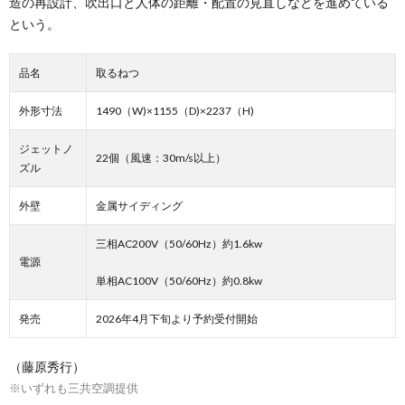
造の再設計、吹出口と人体の距離・配置の見直しなどを進めている
という。
品名
取るねつ
外形寸法
1490（W)×1155（D)×2237（H)
ジェットノ
22個（風速：30m/s以上）
ズル
外壁
金属サイディング
三相AC200V（50/60Hz）約1.6kw
電源
単相AC100V（50/60Hz）約0.8kw
発売
2026年4月下旬より予約受付開始
（藤原秀行）
※いずれも三共空調提供