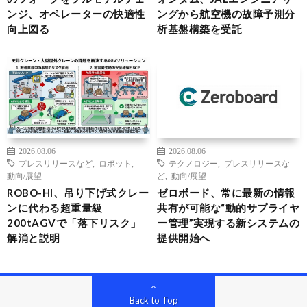
ンジ、オペレーターの快適性
ングから航空機の故障予測分
向上図る
析基盤構築を受託
2026.08.06
2026.08.06
プレスリリースなど
,
ロボット
,
テクノロジー
,
プレスリリースな
動向/展望
ど
,
動向/展望
ROBO-HI、吊り下げ式クレー
ゼロボード、常に最新の情報
ンに代わる超重量級
共有が可能な“動的サプライヤ
200tAGVで「落下リスク」
ー管理”実現する新システムの
解消と説明
提供開始へ
Back to Top