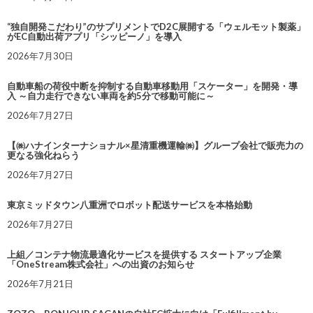
“独自開発こだわり”のサプリメントでD2C展開する「ウェルモット製薬」
がEC自動出荷アプリ「シッピーノ」を導入
2026年7月30日
自動車船の荷役中断を抑制する自動車移動用「スケーター」を開発・導
入 ～自力走行できない車両を約5分で移動可能に～
2026年7月27日
【㈱ハナインターナショナル×星清重機運輸㈱】グループ会社で販売力の
更なる強化ねらう
2026年7月27日
東京ミッドタウン八重洲でロボット配送サービスを本格始動
2026年7月27日
上組／コンテナ物流最適化サービスを提供する スタートアップ企業
「OneStream株式会社」への出資のお知らせ
2026年7月21日