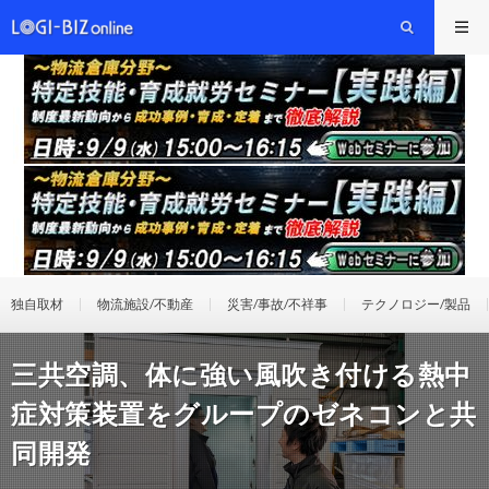
独自取材
物流施設/不動産
災害/事故/不祥事
テクノロジー/製品
三共空調、体に強い風吹き付ける熱中
症対策装置をグループのゼネコンと共
同開発