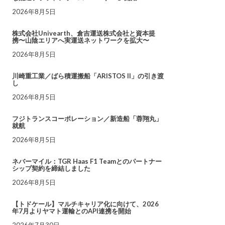
2026年8月5日
株式会社Univearth、倉吉運送株式会社と資本提
携〜山陰エリアへ実運送ネットワークを拡大〜
2026年8月5日
川崎重工業／ばら積運搬船「ARISTOS II」の引き渡
し
2026年8月5日
フジトランスコーポレーション／新造船「蓉翔丸」
就航
2026年8月5日
ネバーマイル：TGR Haas F1 Teamとのパートナー
シップ契約を締結しました
2026年8月5日
【トドケール】マルチキャリア化に向けて、2026
年7月よりヤマト運輸とのAPI連携を開始
2026年7月30日