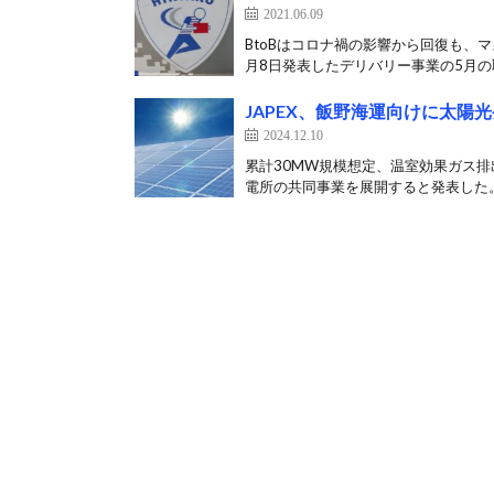
2021.06.09
BtoBはコロナ禍の影響から回復も、
月8日発表したデリバリー事業の5月の取
JAPEX、飯野海運向けに太陽
2024.12.10
累計30MW規模想定、温室効果ガス排出
電所の共同事業を展開すると発表した。 2