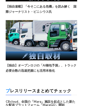
【独自連載】「今そこにある危機」を読み解く 国
際ジャーナリスト・ビニシウス氏
【独自】オープンロジの「AI梱包予測」、トラック
必要台数の迅速把握にも活用本格化
プレスリリースまとめてチェック
CBcloud、全国の「Marq」施設を起点とした新た
な配送プラットフォーム「MarqGO」開始