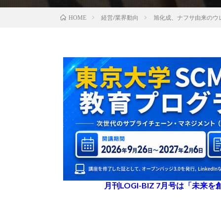
経営/業界動向
旭化成、ナフサ由来のウ
HOME
月刊LOGI-BIZ 7月号は「未