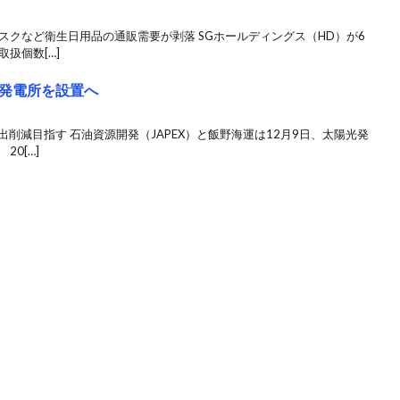
マスクなど衛生日用品の通販需要が剥落 SGホールディングス（HD）が6
扱個数[…]
光発電所を設置へ
削減目指す 石油資源開発（JAPEX）と飯野海運は12月9日、太陽光発
0[…]