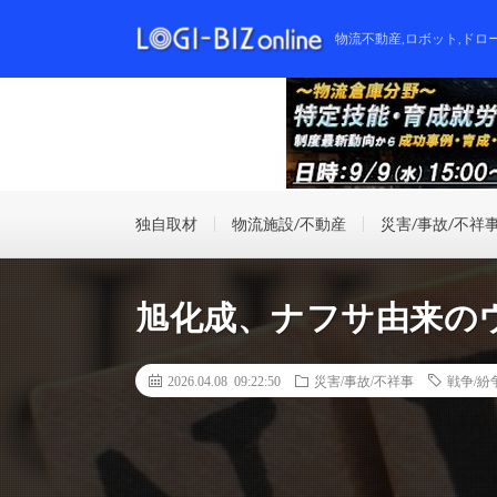
物流不動産,ロボット,ドロ
独自取材
物流施設/不動産
災害/事故/不祥
旭化成、ナフサ由来の
2026.04.08 09:22:50
災害/事故/不祥事
戦争/紛