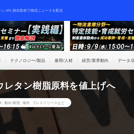
ーン,3PL,独自取材で物流ニュースを配信
事
テクノロジー/製品
雇用/人材
経営/業界動向
データ/
ウレタン樹脂原料を値上げへ
争
,
動向/展望
,
海外
,
プレスリリースなど