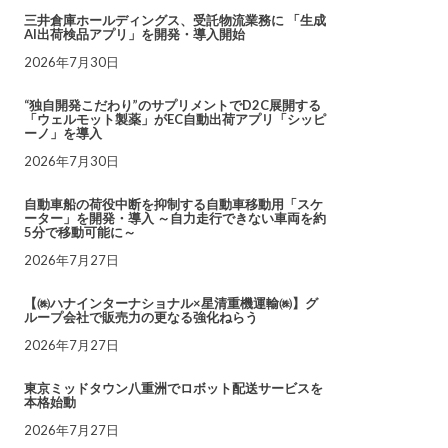
三井倉庫ホールディングス、受託物流業務に 「生成
AI出荷検品アプリ」を開発・導入開始
2026年7月30日
“独自開発こだわり”のサプリメントでD2C展開する
「ウェルモット製薬」がEC自動出荷アプリ「シッピ
ーノ」を導入
2026年7月30日
自動車船の荷役中断を抑制する自動車移動用「スケ
ーター」を開発・導入 ～自力走行できない車両を約
5分で移動可能に～
2026年7月27日
【㈱ハナインターナショナル×星清重機運輸㈱】グ
ループ会社で販売力の更なる強化ねらう
2026年7月27日
東京ミッドタウン八重洲でロボット配送サービスを
本格始動
2026年7月27日