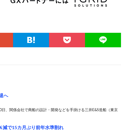
退へ
月30日、関係会社で商船の設計・開発などを手掛ける三井E&S造船（東京
％減で15カ月ぶり前年水準割れ