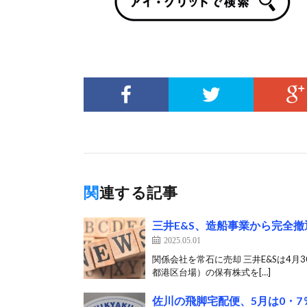
関連する記事
三井E&S、造船事業から完全撤
2025.05.01
関係会社を常石に売却 三井E&Sは4
都港区台場）の保有株式を[…]
佐川の飛脚宅配便、5月は0・7