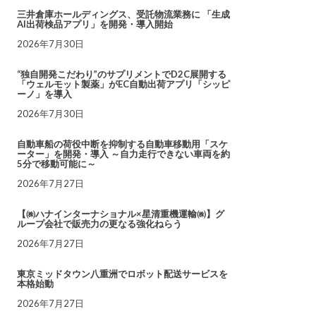
三井倉庫ホールディングス、受託物流業務に 「生成
AI出荷検品アプリ」を開発・導入開始
2026年7月30日
“独自開発こだわり”のサプリメントでD2C展開する
「ウェルモット製薬」がEC自動出荷アプリ「シッピ
ーノ」を導入
2026年7月30日
自動車船の荷役中断を抑制する自動車移動用「スケ
ーター」を開発・導入 ～自力走行できない車両を約
5分で移動可能に～
2026年7月27日
【㈱ハナインターナショナル×星清重機運輸㈱】グ
ループ会社で販売力の更なる強化ねらう
2026年7月27日
東京ミッドタウン八重洲でロボット配送サービスを
本格始動
2026年7月27日