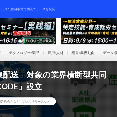
ーン,3PL,独自取材で物流ニュースを配信
事
テクノロジー/製品
雇用/人材
経営/業界動向
データ/
線配送」対象の業界横断型共同
ODE」設立
提携/合弁など
,
プレスリリースなど