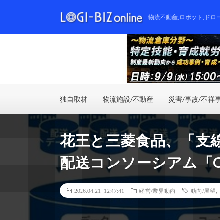
物流不動産,ロボット,ドロ
独自取材
物流施設/不動産
災害/事故/不祥
花王と三菱食品、「支
配送コンソーシアム「C
2026.04.21 12:47:41
経営/業界動向
動向/展望
,