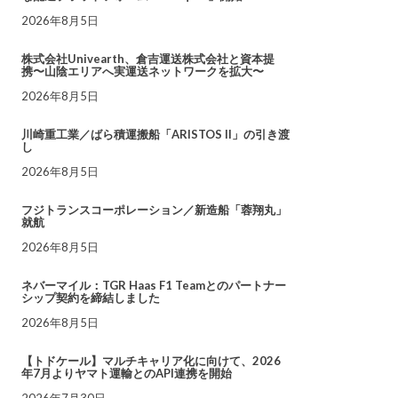
2026年8月5日
株式会社Univearth、倉吉運送株式会社と資本提
携〜山陰エリアへ実運送ネットワークを拡大〜
2026年8月5日
川崎重工業／ばら積運搬船「ARISTOS II」の引き渡
し
2026年8月5日
フジトランスコーポレーション／新造船「蓉翔丸」
就航
2026年8月5日
ネバーマイル：TGR Haas F1 Teamとのパートナー
シップ契約を締結しました
2026年8月5日
【トドケール】マルチキャリア化に向けて、2026
年7月よりヤマト運輸とのAPI連携を開始
2026年7月30日