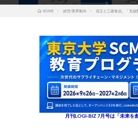
経営/業界動向
花王と三菱食品、「支線
HOME
月刊LOGI-BIZ 7月号は「未