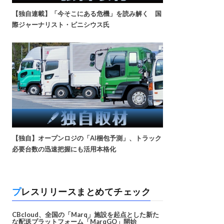
【独自連載】「今そこにある危機」を読み解く 国
際ジャーナリスト・ビニシウス氏
【独自】オープンロジの「AI梱包予測」、トラック
必要台数の迅速把握にも活用本格化
プレスリリースまとめてチェック
CBcloud、全国の「Marq」施設を起点とした新た
な配送プラットフォーム「MarqGO」開始