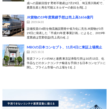
成への貢献目指す 野村不動産は7月29日、埼玉県川島町で、
農業生産と再生可能エネルギーの創出を両[…]
JR貨物の19年度業績予想は売上高1656億円
2019.04.01
設備投資の6割を物流施設開発や省力化に充当 JR貨物が3月
29日に発表した「平成31年度 事業計画」によると、2019年
度業績は営業収益(売上高)16[…]
MBOの日本コンセプト、11月4日に東証上場廃止
2025.10.31
投資ファンドJ-STARと連携 東京証券取引所は10月15日、化
学品などのタンクコンテナ輸送を手掛ける日本コンセプトに
関し、プライム市場への上場を11[…]