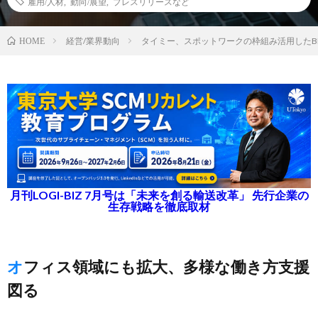
雇用/人材
,
動向/展望
,
プレスリリースなど
経営/業界動向
タイミー、スポットワークの枠組み活用したB
HOME
月刊LOGI-BIZ 7月号は「未来を創る輸送改革」 先行企業の
生存戦略を徹底取材
オフィス領域にも拡大、多様な働き方支援
図る