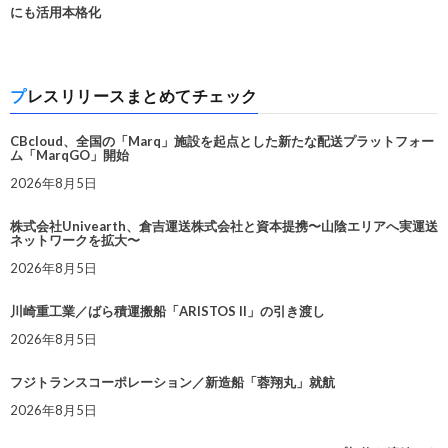
にも活用本格化
プレスリリースまとめてチェック
CBcloud、全国の「Marq」施設を起点とした新たな配送プラットフォー
ム「MarqGO」開始
2026年8月5日
株式会社Univearth、倉吉運送株式会社と資本提携〜山陰エリアへ実運送
ネットワークを拡大〜
2026年8月5日
川崎重工業／ばら積運搬船「ARISTOS II」の引き渡し
2026年8月5日
フジトランスコーポレーション／新造船「蓉翔丸」就航
2026年8月5日