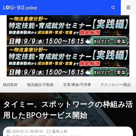
独自取材
物流施設/不動産
災害/事故/不祥事
テクノロジー/製品
タイミー、スポットワークの枠組み活
用したBPOサービス開始
2026.05.12 06:00:59
雇用/人材