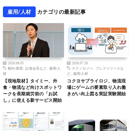
雇用/人材
カテゴリの最新記事
2026.08.05
2026.07.28
動向/展望
,
記者会見など
,
雇用/人
テクノロジー
,
プレスリリースな
材
ど
,
雇用/人材
【現地取材】タイミー、外
コクヨサプライロジ、物流現
食・物流など向けスポットワ
場にゲームの要素取り入れ働
ークを長期就労前の「お試
きがい向上図る実証実験開始
し」に使える新サービス開始