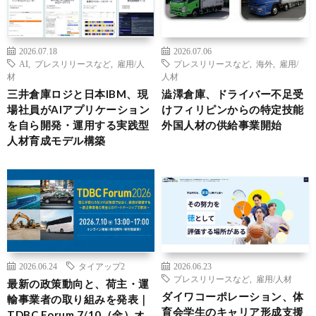
2026.07.18
2026.07.06
AI
,
プレスリリースなど
,
雇用/人
プレスリリースなど
,
海外
,
雇用/
材
人材
三井倉庫ロジと日本IBM、現
澁澤倉庫、ドライバー不足受
場社員がAIアプリケーション
けフィリピンからの特定技能
を自ら開発・運用する実践型
外国人材の供給事業開始
人材育成モデル構築
2026.06.24
タイアップ2
2026.06.23
プレスリリースなど
,
雇用/人材
最新の政策動向と、荷主・運
ダイワコーポレーション、体
輸事業者の取り組みを発表｜
育会学生のキャリア形成支援
TDBC Forum 7/10（金）オ