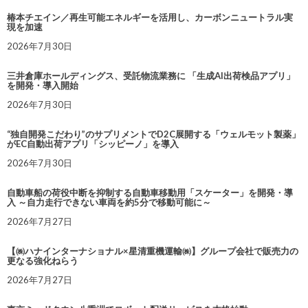
椿本チエイン／再生可能エネルギーを活用し、カーボンニュートラル実
現を加速
2026年7月30日
三井倉庫ホールディングス、受託物流業務に 「生成AI出荷検品アプリ」
を開発・導入開始
2026年7月30日
“独自開発こだわり”のサプリメントでD2C展開する「ウェルモット製薬」
がEC自動出荷アプリ「シッピーノ」を導入
2026年7月30日
自動車船の荷役中断を抑制する自動車移動用「スケーター」を開発・導
入 ～自力走行できない車両を約5分で移動可能に～
2026年7月27日
【㈱ハナインターナショナル×星清重機運輸㈱】グループ会社で販売力の
更なる強化ねらう
2026年7月27日