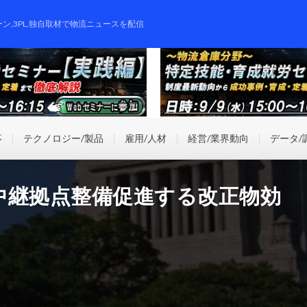
ーン,3PL,独自取材で物流ニュースを配信
事
テクノロジー/製品
雇用/人材
経営/業界動向
データ/
中継拠点整備促進する改正物効