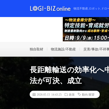
物流不動産,ロボット,ドロ
独自取材
物流施設/不動産
災害/事故/不祥
長距離輸送の効率化へ
法が可決、成立
2026.05.15 14:43:25
政策
動向/展望