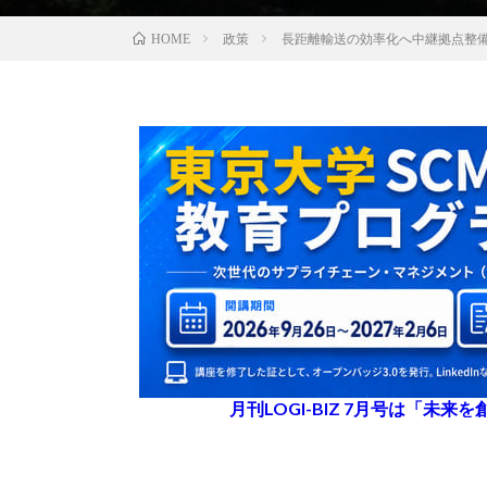
政策
長距離輸送の効率化へ中継拠点整
HOME
月刊LOGI-BIZ 7月号は「未