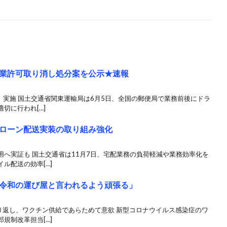
業許可取り消し処分案を公示★速報
」実施 国土交通省関東運輸局は6月5日、全国の郵便局で業務前後にドラ
切に行われ[…]
ローン配送実装の取り組み強化
へ実証も 国土交通省は11月7日、宅配業務の負荷軽減や業務効率化を
ル配送の効率[…]
令和の運び屋と言われるよう頑張る」
り返し、ワクチン供給であらためて意欲 新型コロナウイルス感染症のワ
規制改革担当[…]