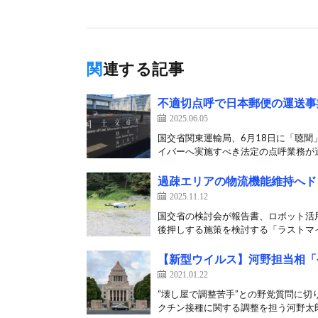
関連する記事
不適切点呼で日本郵便の運送事
2025.06.05
国交省関東運輸局、6月18日に「聴聞
イバーへ実施すべき法定の点呼業務が適
過疎エリアの物流機能維持へド
2025.11.12
国交省の検討会が報告書、ロボット活用
後押しする施策を検討する「ラストマイ
【新型ウイルス】河野担当相「
2021.01.22
“壊し屋で調整苦手”との野党質問に切
クチン接種に関する調整を担う河野太郎