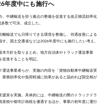
26年度中にも施行へ
め、中継輸送を担う拠点の整備を促進する改正物流効率化
成多数で可決、成立した。
距離輸送でも日帰りできる環境を整備し、待遇改善による
す。国土交通省などは2026年度中にも施行したい考え。
基本方針を取りまとめ、地方自治体やトラック運送事業
を促進することを明記。
ク運送事業者らが、実施の内容を「貨物自動車中継輸送実
、業務効率化や負荷軽減に効果があると認めれば国交相が
支援策を実施。具体的には、中継輸送の際のトラックドラ
資産税や都市計画税を優遇するほか、事業の初年度に運行