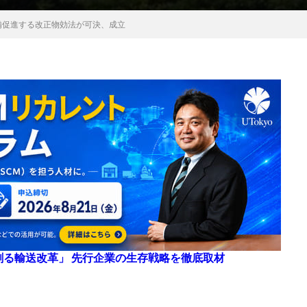
備促進する改正物効法が可決、成立
来を創る輸送改革」 先行企業の生存戦略を徹底取材