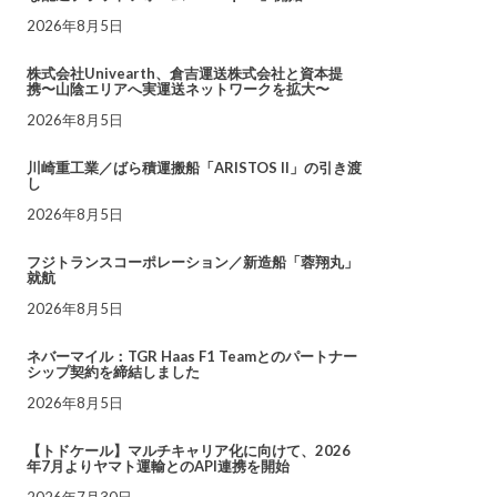
2026年8月5日
株式会社Univearth、倉吉運送株式会社と資本提
携〜山陰エリアへ実運送ネットワークを拡大〜
2026年8月5日
川崎重工業／ばら積運搬船「ARISTOS II」の引き渡
し
2026年8月5日
フジトランスコーポレーション／新造船「蓉翔丸」
就航
2026年8月5日
ネバーマイル：TGR Haas F1 Teamとのパートナー
シップ契約を締結しました
2026年8月5日
【トドケール】マルチキャリア化に向けて、2026
年7月よりヤマト運輸とのAPI連携を開始
2026年7月30日