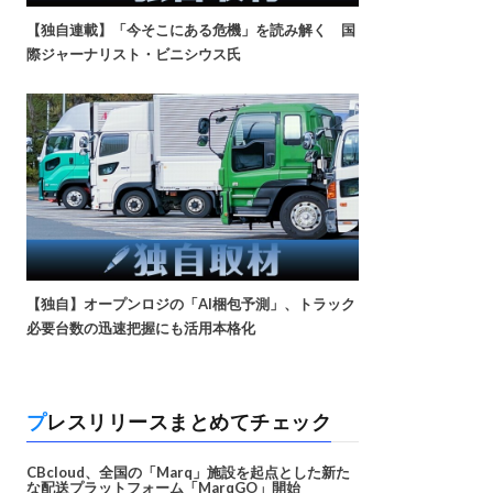
【独自連載】「今そこにある危機」を読み解く 国
際ジャーナリスト・ビニシウス氏
【独自】オープンロジの「AI梱包予測」、トラック
必要台数の迅速把握にも活用本格化
プレスリリースまとめてチェック
CBcloud、全国の「Marq」施設を起点とした新た
な配送プラットフォーム「MarqGO」開始