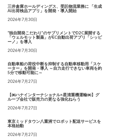
三井倉庫ホールディングス、受託物流業務に 「生成
AI出荷検品アプリ」を開発・導入開始
2026年7月30日
“独自開発こだわり”のサプリメントでD2C展開する
「ウェルモット製薬」がEC自動出荷アプリ「シッピ
ーノ」を導入
2026年7月30日
自動車船の荷役中断を抑制する自動車移動用「スケ
ーター」を開発・導入 ～自力走行できない車両を約
5分で移動可能に～
2026年7月27日
【㈱ハナインターナショナル×星清重機運輸㈱】グ
ループ会社で販売力の更なる強化ねらう
2026年7月27日
東京ミッドタウン八重洲でロボット配送サービスを
本格始動
2026年7月27日