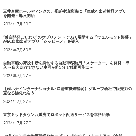
三井倉庫ホールディングス、受託物流業務に 「生成AI出荷検品アプリ」
を開発・導入開始
2026年7月30日
“独自開発こだわり”のサプリメントでD2C展開する「ウェルモット製薬」
がEC自動出荷アプリ「シッピーノ」を導入
2026年7月30日
自動車船の荷役中断を抑制する自動車移動用「スケーター」を開発・導
入 ～自力走行できない車両を約5分で移動可能に～
2026年7月27日
【㈱ハナインターナショナル×星清重機運輸㈱】グループ会社で販売力の
更なる強化ねらう
2026年7月27日
東京ミッドタウン八重洲でロボット配送サービスを本格始動
2026年7月27日