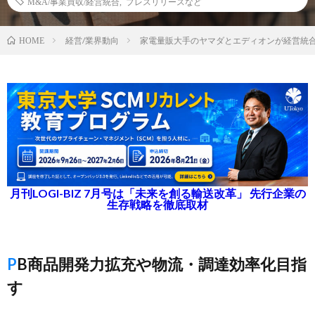
M&A/事業買収/経営統合
,
プレスリリースなど
経営/業界動向
家電量販大手のヤマダとエディオンが経営統
HOME
月刊LOGI-BIZ 7月号は「未来を創る輸送改革」 先行企業の
生存戦略を徹底取材
PB商品開発力拡充や物流・調達効率化目指
す