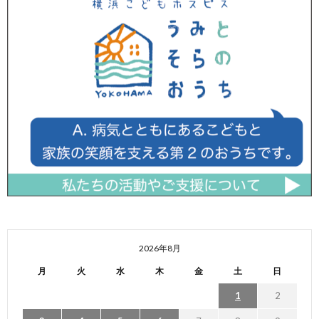
2026年8月
月
火
水
木
金
土
日
1
2