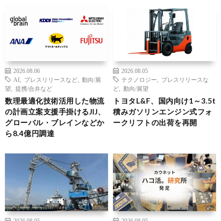
2026.08.06
2026.08.05
AI
,
プレスリリースなど
,
動向/展
テクノロジー
,
プレスリリースな
望
,
提携/合弁など
ど
,
動向/展望
数理最適化技術活用した物流
トヨタL&F、国内向け1～3.5t
の計画立案支援手掛けるJIJ、
積みガソリンエンジン式フォ
グローバル・ブレインなどか
ークリフトの出荷を再開
ら8.4億円調達
2026.08.05
2026.08.05