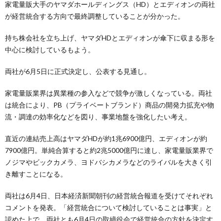
家電量販大手のヤマダホールディングス（HD）とエディオンの両社
が経営統合する方向で最終調整していることが分かった。
持ち株会社を立ち上げ、ヤマダHDとエディオンが傘下に収まる形を
中心に検討しているもよう。
両社が6月5日に正式決定し、公表する見通し。
家電量販業界は異業種の参入などで競争が激しくなっている。両社
は統合により、PB（プライベートブランド）商品の開発力拡充や物
流・調達の効率化などを図り、事業地盤を強化したい考え。
直近の連結売上高はヤマダHDが約1兆6900億円、エディオンが約
7900億円。単純合算すると約2兆5000億円に達し、家電量販業界で
ノジマやビックカメラ、ヨドバシカメラなどのライバルを大きく引
き離すことになる。
両社は6月4日、日本経済新聞朝刊の経営統合報道を受けてそれぞれ
コメントを発表。「経営統合について検討していることは事実」と
認めた上で、両社とも6月4日の取締役会で経営統合の方針を決定す