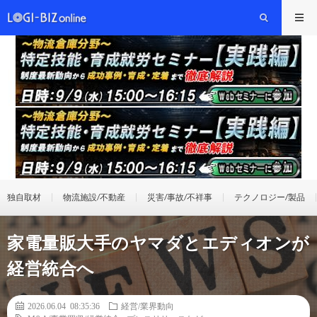
独自取材
物流施設/不動産
災害/事故/不祥事
テクノロジー/製品
家電量販大手のヤマダとエディオンが
経営統合へ
2026.06.04 08:35:36
経営/業界動向