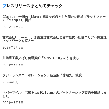
プレスリリースまとめてチェック
CBcloud、全国の「Marq」施設を起点とした新たな配送プラットフォー
ム「MarqGO」開始
2026年8月5日
株式会社Univearth、倉吉運送株式会社と資本提携〜山陰エリアへ実運送
ネットワークを拡大〜
2026年8月5日
川崎重工業／ばら積運搬船「ARISTOS II」の引き渡し
2026年8月5日
フジトランスコーポレーション／新造船「蓉翔丸」就航
2026年8月5日
ネバーマイル：TGR Haas F1 Teamとのパートナーシップ契約を締結しま
した
2026年8月5日