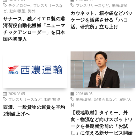
テクノロジー
,
プレスリリースな
プレスリリースなど
,
動向/展望
ど
,
動向/展望
,
海外
カウネット、箱や袋などパッ
サナース、独ノイエロ製の港
ケージを活躍させる「ハコ
湾荷役自動化機械「ニューマ
活。研究所」立ち上げ
チックアンローダー」を日本
国内初導入
2026.08.05
2026.08.05
プレスリリースなど
,
動向/展望
動向/展望
,
記者会見など
,
雇用/人
材
西濃、一般貨物の運賃を平均
【現地取材】タイミー、外
2割値上げへ
食・物流など向けスポットワ
ークを長期就労前の「お試
し」に使える新サービス開始