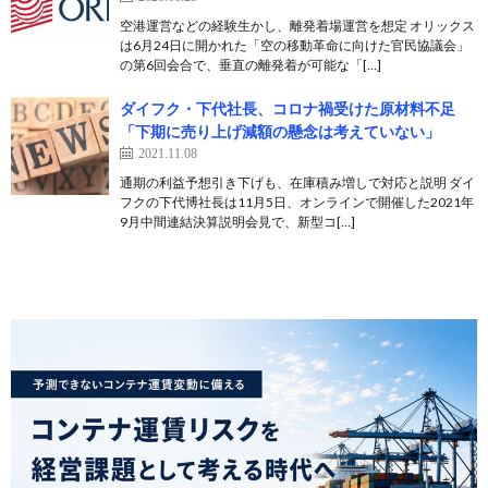
空港運営などの経験生かし、離発着場運営を想定 オリックス
は6月24日に開かれた「空の移動革命に向けた官民協議会」
の第6回会合で、垂直の離発着が可能な「[…]
ダイフク・下代社長、コロナ禍受けた原材料不足
「下期に売り上げ減額の懸念は考えていない」
2021.11.08
通期の利益予想引き下げも、在庫積み増しで対応と説明 ダイ
フクの下代博社長は11月5日、オンラインで開催した2021年
9月中間連結決算説明会見で、新型コ[…]